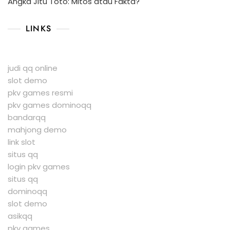
Angka Jitu Toto: Mitos atau Fakta?
LINKS
judi qq online
slot demo
pkv games resmi
pkv games dominoqq
bandarqq
mahjong demo
link slot
situs qq
login pkv games
situs qq
dominoqq
slot demo
asikqq
pkv games