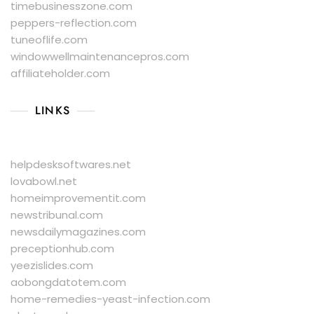
timebusinesszone.com
peppers-reflection.com
tuneoflife.com
windowwellmaintenancepros.com
affiliateholder.com
LINKS
helpdesksoftwares.net
lovabowl.net
homeimprovementit.com
newstribunal.com
newsdailymagazines.com
preceptionhub.com
yeezislides.com
aobongdatotem.com
home-remedies-yeast-infection.com