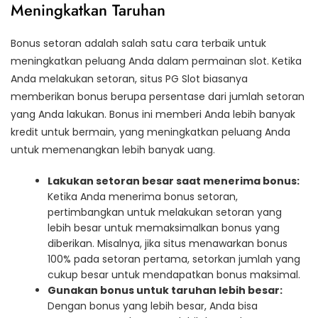
Meningkatkan Taruhan
Bonus setoran adalah salah satu cara terbaik untuk
meningkatkan peluang Anda dalam permainan slot. Ketika
Anda melakukan setoran, situs PG Slot biasanya
memberikan bonus berupa persentase dari jumlah setoran
yang Anda lakukan. Bonus ini memberi Anda lebih banyak
kredit untuk bermain, yang meningkatkan peluang Anda
untuk memenangkan lebih banyak uang.
Lakukan setoran besar saat menerima bonus:
Ketika Anda menerima bonus setoran,
pertimbangkan untuk melakukan setoran yang
lebih besar untuk memaksimalkan bonus yang
diberikan. Misalnya, jika situs menawarkan bonus
100% pada setoran pertama, setorkan jumlah yang
cukup besar untuk mendapatkan bonus maksimal.
Gunakan bonus untuk taruhan lebih besar:
Dengan bonus yang lebih besar, Anda bisa