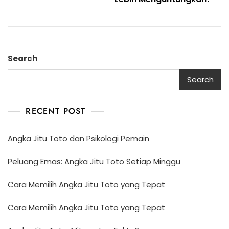
Search
Search
RECENT POST
Angka Jitu Toto dan Psikologi Pemain
Peluang Emas: Angka Jitu Toto Setiap Minggu
Cara Memilih Angka Jitu Toto yang Tepat
Cara Memilih Angka Jitu Toto yang Tepat