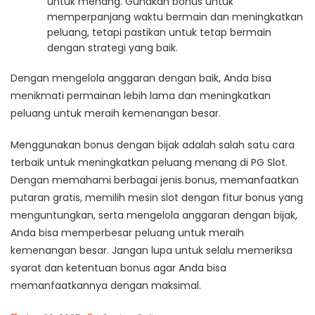
untuk menang. Gunakan bonus untuk
memperpanjang waktu bermain dan meningkatkan
peluang, tetapi pastikan untuk tetap bermain
dengan strategi yang baik.
Dengan mengelola anggaran dengan baik, Anda bisa
menikmati permainan lebih lama dan meningkatkan
peluang untuk meraih kemenangan besar.
Menggunakan bonus dengan bijak adalah salah satu cara
terbaik untuk meningkatkan peluang menang di PG Slot.
Dengan memahami berbagai jenis bonus, memanfaatkan
putaran gratis, memilih mesin slot dengan fitur bonus yang
menguntungkan, serta mengelola anggaran dengan bijak,
Anda bisa memperbesar peluang untuk meraih
kemenangan besar. Jangan lupa untuk selalu memeriksa
syarat dan ketentuan bonus agar Anda bisa
memanfaatkannya dengan maksimal.