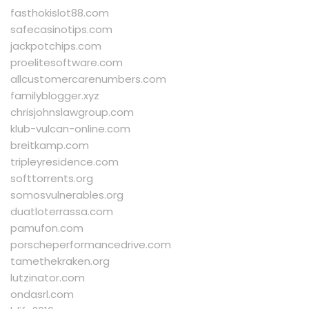
fasthokislot88.com
safecasinotips.com
jackpotchips.com
proelitesoftware.com
allcustomercarenumbers.com
familyblogger.xyz
chrisjohnslawgroup.com
klub-vulcan-online.com
breitkamp.com
tripleyresidence.com
softtorrents.org
somosvulnerables.org
duatloterrassa.com
pamufon.com
porscheperformancedrive.com
tamethekraken.org
lutzinator.com
ondasrl.com