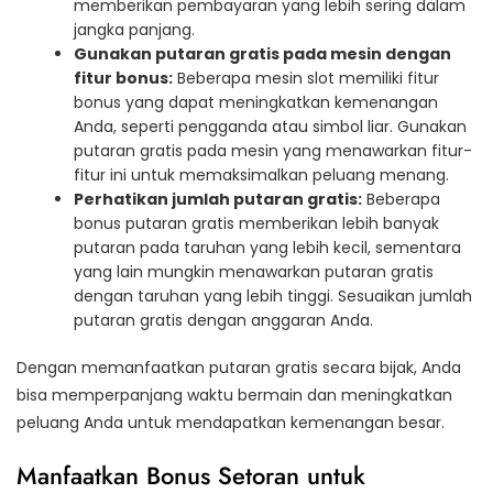
memberikan pembayaran yang lebih sering dalam
jangka panjang.
Gunakan putaran gratis pada mesin dengan
fitur bonus:
Beberapa mesin slot memiliki fitur
bonus yang dapat meningkatkan kemenangan
Anda, seperti pengganda atau simbol liar. Gunakan
putaran gratis pada mesin yang menawarkan fitur-
fitur ini untuk memaksimalkan peluang menang.
Perhatikan jumlah putaran gratis:
Beberapa
bonus putaran gratis memberikan lebih banyak
putaran pada taruhan yang lebih kecil, sementara
yang lain mungkin menawarkan putaran gratis
dengan taruhan yang lebih tinggi. Sesuaikan jumlah
putaran gratis dengan anggaran Anda.
Dengan memanfaatkan putaran gratis secara bijak, Anda
bisa memperpanjang waktu bermain dan meningkatkan
peluang Anda untuk mendapatkan kemenangan besar.
Manfaatkan Bonus Setoran untuk