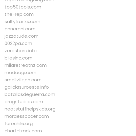
top50tools.com
the-rep.com
saltyfranks.com
annerani.com
jazzatude.com
0022pa.com
zeroshare.info
bilesinc.com
milaretreatnz.com
modaagi.com
smallvilleph.com
galiciasuroeste.info
batallasdeguerra.com
dregstudios.com
neatstuffhelpskids.org
moraessoccer.com
forochile.org
chart-track.com