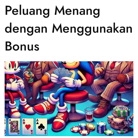
Peluang Menang
dengan Menggunakan
Bonus