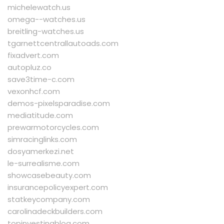
michelewatch.us
omega--watches.us
breitling-watches.us
tgarnettcentrallautoads.com
fixadvert.com
autopluz.co
save3time-c.com
vexonhcf.com
demos-pixelsparadise.com
mediatitude.com
prewarmotorcycles.com
simracinglinks.com
dosyamerkezi.net
le-surrealisme.com
showcasebeauty.com
insurancepolicyexpert.com
statkeycompany.com
carolinadeckbuilders.com
topinvestingblog.com