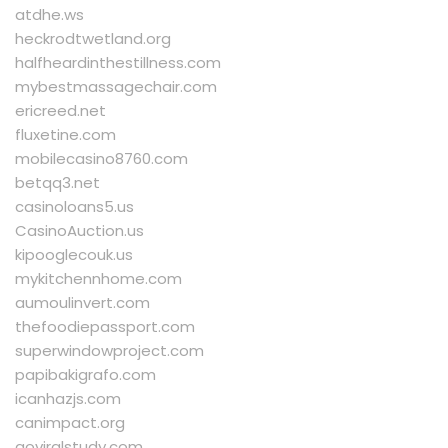
atdhe.ws
heckrodtwetland.org
halfheardinthestillness.com
mybestmassagechair.com
ericreed.net
fluxetine.com
mobilecasino8760.com
betqq3.net
casinoloans5.us
CasinoAuction.us
kipooglecouk.us
mykitchennhome.com
aumoulinvert.com
thefoodiepassport.com
superwindowproject.com
papibakigrafo.com
icanhazjs.com
canimpact.org
goviralstudy.com