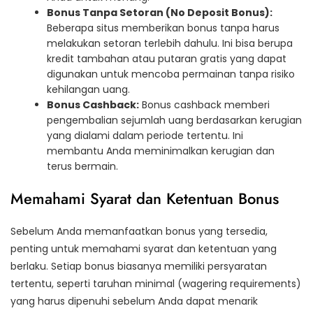
Bonus Tanpa Setoran (No Deposit Bonus):
Beberapa situs memberikan bonus tanpa harus
melakukan setoran terlebih dahulu. Ini bisa berupa
kredit tambahan atau putaran gratis yang dapat
digunakan untuk mencoba permainan tanpa risiko
kehilangan uang.
Bonus Cashback:
Bonus cashback memberi
pengembalian sejumlah uang berdasarkan kerugian
yang dialami dalam periode tertentu. Ini
membantu Anda meminimalkan kerugian dan
terus bermain.
Memahami Syarat dan Ketentuan Bonus
Sebelum Anda memanfaatkan bonus yang tersedia,
penting untuk memahami syarat dan ketentuan yang
berlaku. Setiap bonus biasanya memiliki persyaratan
tertentu, seperti taruhan minimal (wagering requirements)
yang harus dipenuhi sebelum Anda dapat menarik