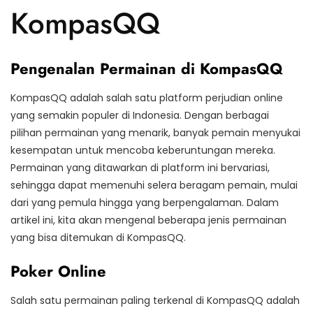
KompasQQ
Pengenalan Permainan di KompasQQ
KompasQQ adalah salah satu platform perjudian online
yang semakin populer di Indonesia. Dengan berbagai
pilihan permainan yang menarik, banyak pemain menyukai
kesempatan untuk mencoba keberuntungan mereka.
Permainan yang ditawarkan di platform ini bervariasi,
sehingga dapat memenuhi selera beragam pemain, mulai
dari yang pemula hingga yang berpengalaman. Dalam
artikel ini, kita akan mengenal beberapa jenis permainan
yang bisa ditemukan di KompasQQ.
Poker Online
Salah satu permainan paling terkenal di KompasQQ adalah