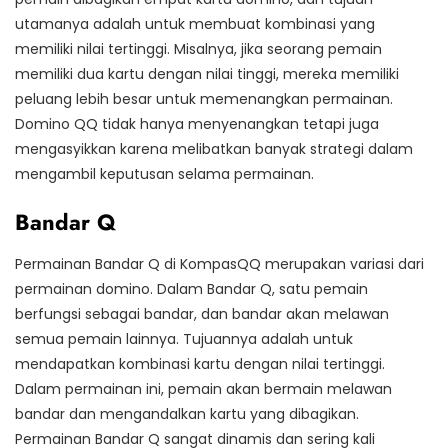
utamanya adalah untuk membuat kombinasi yang
memiliki nilai tertinggi. Misalnya, jika seorang pemain
memiliki dua kartu dengan nilai tinggi, mereka memiliki
peluang lebih besar untuk memenangkan permainan.
Domino QQ tidak hanya menyenangkan tetapi juga
mengasyikkan karena melibatkan banyak strategi dalam
mengambil keputusan selama permainan.
Bandar Q
Permainan Bandar Q di KompasQQ merupakan variasi dari
permainan domino. Dalam Bandar Q, satu pemain
berfungsi sebagai bandar, dan bandar akan melawan
semua pemain lainnya. Tujuannya adalah untuk
mendapatkan kombinasi kartu dengan nilai tertinggi.
Dalam permainan ini, pemain akan bermain melawan
bandar dan mengandalkan kartu yang dibagikan.
Permainan Bandar Q sangat dinamis dan sering kali