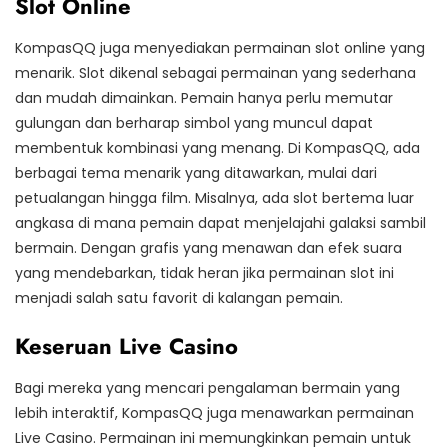
Slot Online
KompasQQ juga menyediakan permainan slot online yang
menarik. Slot dikenal sebagai permainan yang sederhana
dan mudah dimainkan. Pemain hanya perlu memutar
gulungan dan berharap simbol yang muncul dapat
membentuk kombinasi yang menang. Di KompasQQ, ada
berbagai tema menarik yang ditawarkan, mulai dari
petualangan hingga film. Misalnya, ada slot bertema luar
angkasa di mana pemain dapat menjelajahi galaksi sambil
bermain. Dengan grafis yang menawan dan efek suara
yang mendebarkan, tidak heran jika permainan slot ini
menjadi salah satu favorit di kalangan pemain.
Keseruan Live Casino
Bagi mereka yang mencari pengalaman bermain yang
lebih interaktif, KompasQQ juga menawarkan permainan
Live Casino. Permainan ini memungkinkan pemain untuk