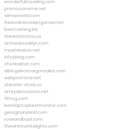
wonderfultraveling.com
promocioname.net
wimaxworld.com
freeonlinecricketgames.net
bestcashing.biz
firerestrictions.us
archiesbrooklyn.com
muambeiros.net
infozblog.com
chonbaihat.com
elblogdeoscargonzalez.com
webpromote.net
steroids-store.co
arteydecoracion.net
fithog.com
bestlaptopbestmonitor.com
georginaryland.com
roseandbasil.com
thewhitewhitelights.com