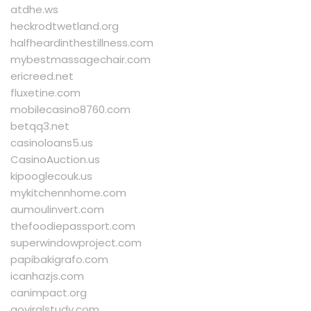
atdhe.ws
heckrodtwetland.org
halfheardinthestillness.com
mybestmassagechair.com
ericreed.net
fluxetine.com
mobilecasino8760.com
betqq3.net
casinoloans5.us
CasinoAuction.us
kipooglecouk.us
mykitchennhome.com
aumoulinvert.com
thefoodiepassport.com
superwindowproject.com
papibakigrafo.com
icanhazjs.com
canimpact.org
goviralstudy.com