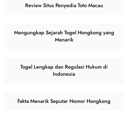
Review Situs Penyedia Toto Macau
Mengungkap Sejarah Togel Hongkong yang
Menarik
Togel Lengkap dan Regulasi Hukum di
Indonesia
Fakta Menarik Seputar Nomor Hongkong