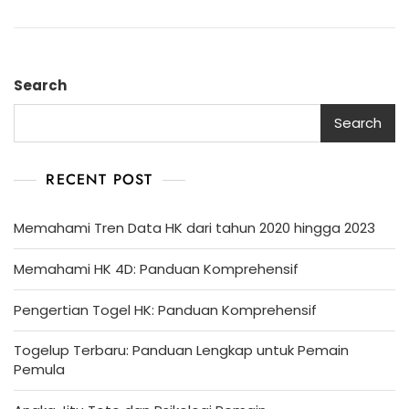
Search
Search
RECENT POST
Memahami Tren Data HK dari tahun 2020 hingga 2023
Memahami HK 4D: Panduan Komprehensif
Pengertian Togel HK: Panduan Komprehensif
Togelup Terbaru: Panduan Lengkap untuk Pemain
Pemula