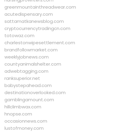
greenmountainthreadwear.com
acutedispensary.com
sattamatkanewsblog.com
cryptocurrencytradingcn.com
totowaz.com
charlestonwipesettlement.com
brandfollowmarket.com
weeklyjobnews.com
countyanimalshelter.com
adwebtagging.com
ranksuperior.net
babystepahead.com
destinationoverlooked.com
gamblingamount.com
hillclimbwax.com
hnopse.com
occasionnews.com
lustofmoney.com