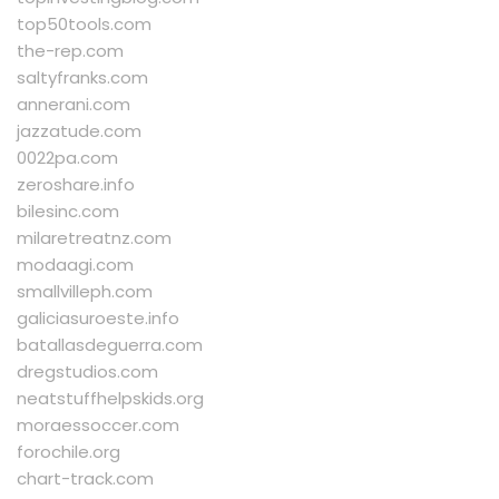
top50tools.com
the-rep.com
saltyfranks.com
annerani.com
jazzatude.com
0022pa.com
zeroshare.info
bilesinc.com
milaretreatnz.com
modaagi.com
smallvilleph.com
galiciasuroeste.info
batallasdeguerra.com
dregstudios.com
neatstuffhelpskids.org
moraessoccer.com
forochile.org
chart-track.com