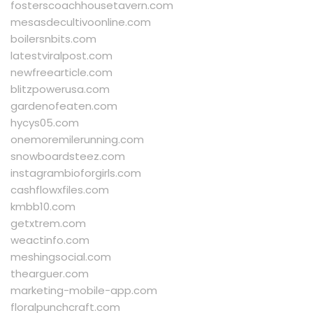
fosterscoachhousetavern.com
mesasdecultivoonline.com
boilersnbits.com
latestviralpost.com
newfreearticle.com
blitzpowerusa.com
gardenofeaten.com
hycys05.com
onemoremilerunning.com
snowboardsteez.com
instagrambioforgirls.com
cashflowxfiles.com
kmbb10.com
getxtrem.com
weactinfo.com
meshingsocial.com
thearguer.com
marketing-mobile-app.com
floralpunchcraft.com