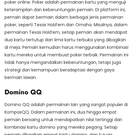
poker online. Poker adalah permainan kartu yang menguji
keterampilan dan keberuntungan pemain. Di platform ini,
pemain dapat bermain dalam berbagai jenis permainan
poker, seperti Texas Hold’em dan Omaha. Misalnya, dalam
permainan Texas Hold’em, setiap pemain akan mendapat
dua kartu tertutup dan lima kartu terbuka yang dibagikan
di meja. Pemain kemudian harus menggunakan kombinasi
kartu mereka untuk membuat poker terbaik. Permainan ini
tidak hanya mengandalkan keberuntungan, tetapi juga
strategi dan kemampuan beradaptasi dengan gaya
bermain lawan.
Domino QQ
Domino QQ adalah permainan lain yang sangat populer di
KompasQQ. Dalam permainan ini, dua hingga empat
pemain bersaing untuk mendapatkan nilai tertinggi dari
kombinasi kartu domino yang mereka pegang. Setiap
pemain dibagikan empat kartu domino, dan tujuan