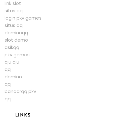
link slot
situs qq
login pkv games
situs qq
dominoqq
slot demo
asikqq
pkv games
qiu qiu
qq
domino
qq
bandarqq pkv
qq
LINKS