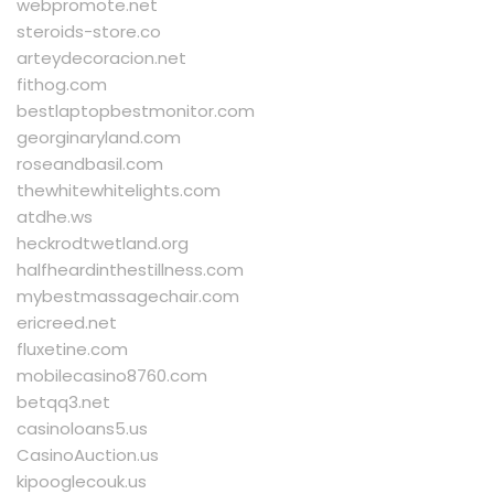
webpromote.net
steroids-store.co
arteydecoracion.net
fithog.com
bestlaptopbestmonitor.com
georginaryland.com
roseandbasil.com
thewhitewhitelights.com
atdhe.ws
heckrodtwetland.org
halfheardinthestillness.com
mybestmassagechair.com
ericreed.net
fluxetine.com
mobilecasino8760.com
betqq3.net
casinoloans5.us
CasinoAuction.us
kipooglecouk.us