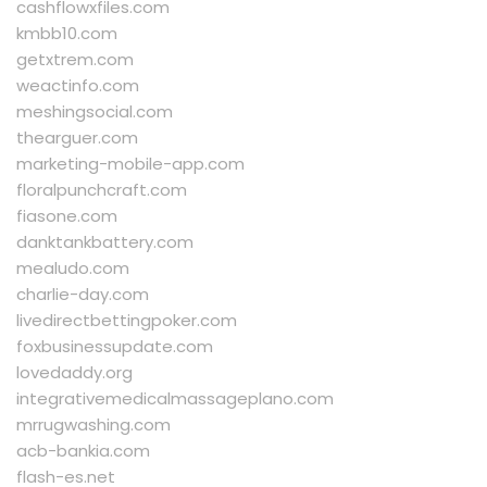
cashflowxfiles.com
kmbb10.com
getxtrem.com
weactinfo.com
meshingsocial.com
thearguer.com
marketing-mobile-app.com
floralpunchcraft.com
fiasone.com
danktankbattery.com
mealudo.com
charlie-day.com
livedirectbettingpoker.com
foxbusinessupdate.com
lovedaddy.org
integrativemedicalmassageplano.com
mrrugwashing.com
acb-bankia.com
flash-es.net