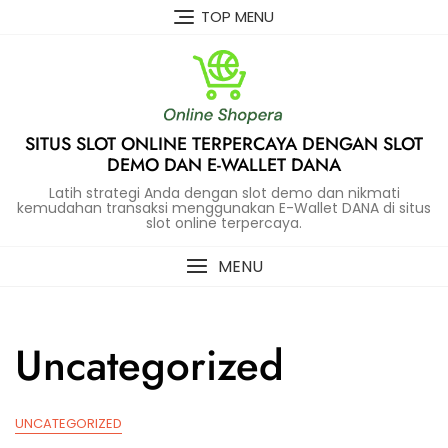
Skip
TOP MENU
to
content
SITUS SLOT ONLINE TERPERCAYA DENGAN SLOT
DEMO DAN E-WALLET DANA
Latih strategi Anda dengan slot demo dan nikmati
kemudahan transaksi menggunakan E-Wallet DANA di situs
slot online terpercaya.
MENU
Uncategorized
UNCATEGORIZED