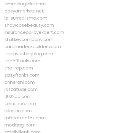
simracinglinks.com
dosyamerkezi.net
le-surrealisme.com
showcasebeauty.com
insurancepolicyexpert.com
statkeycompany.com
carolinadeckbuilders.com
topinvestingblog.com
top50tools.com
the-rep.com
saltyfranks.com
annerani.com
jazzatude.com
0022pa.com
zeroshare.info
bilesinc.com
milaretreatnz.com
modaagi.com
smallvilleph.com