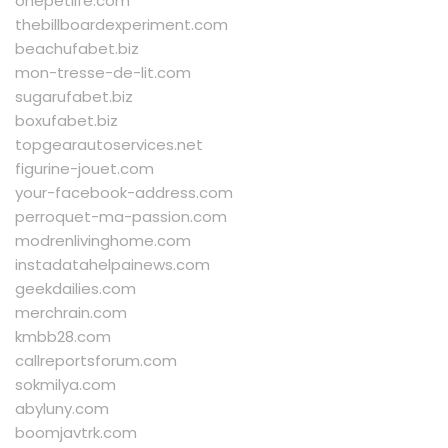
onepetlife.com
thebillboardexperiment.com
beachufabet.biz
mon-tresse-de-lit.com
sugarufabet.biz
boxufabet.biz
topgearautoservices.net
figurine-jouet.com
your-facebook-address.com
perroquet-ma-passion.com
modrenlivinghome.com
instadatahelpainews.com
geekdailies.com
merchrain.com
kmbb28.com
callreportsforum.com
sokmilya.com
abyluny.com
boomjavtrk.com