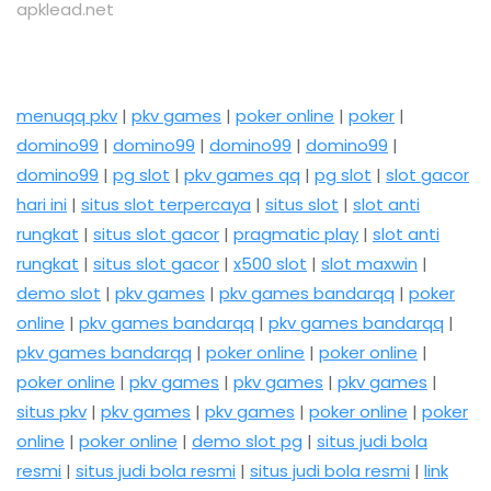
apklead.net
menuqq pkv
|
pkv games
|
poker online
|
poker
|
domino99
|
domino99
|
domino99
|
domino99
|
domino99
|
pg slot
|
pkv games qq
|
pg slot
|
slot gacor
hari ini
|
situs slot terpercaya
|
situs slot
|
slot anti
rungkat
|
situs slot gacor
|
pragmatic play
|
slot anti
rungkat
|
situs slot gacor
|
x500 slot
|
slot maxwin
|
demo slot
|
pkv games
|
pkv games bandarqq
|
poker
online
|
pkv games bandarqq
|
pkv games bandarqq
|
pkv games bandarqq
|
poker online
|
poker online
|
poker online
|
pkv games
|
pkv games
|
pkv games
|
situs pkv
|
pkv games
|
pkv games
|
poker online
|
poker
online
|
poker online
|
demo slot pg
|
situs judi bola
resmi
|
situs judi bola resmi
|
situs judi bola resmi
|
link