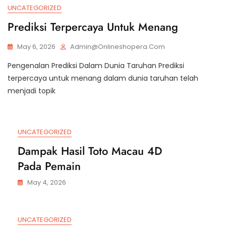
UNCATEGORIZED
Prediksi Terpercaya Untuk Menang
May 6, 2026
Admin@onlineshopera.com
Pengenalan Prediksi Dalam Dunia Taruhan Prediksi
terpercaya untuk menang dalam dunia taruhan telah
menjadi topik
UNCATEGORIZED
Dampak Hasil Toto Macau 4D
Pada Pemain
May 4, 2026
UNCATEGORIZED