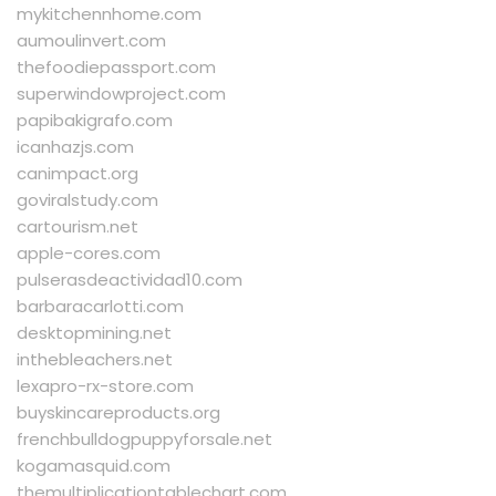
mykitchennhome.com
aumoulinvert.com
thefoodiepassport.com
superwindowproject.com
papibakigrafo.com
icanhazjs.com
canimpact.org
goviralstudy.com
cartourism.net
apple-cores.com
pulserasdeactividad10.com
barbaracarlotti.com
desktopmining.net
inthebleachers.net
lexapro-rx-store.com
buyskincareproducts.org
frenchbulldogpuppyforsale.net
kogamasquid.com
themultiplicationtablechart.com