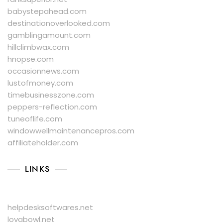
babystepahead.com
destinationoverlooked.com
gamblingamount.com
hillclimbwax.com
hnopse.com
occasionnews.com
lustofmoney.com
timebusinesszone.com
peppers-reflection.com
tuneoflife.com
windowwellmaintenancepros.com
affiliateholder.com
LINKS
helpdesksoftwares.net
lovabowl.net