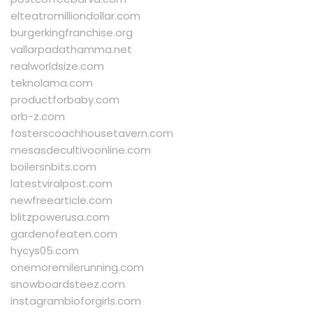
elteatromilliondollar.com
burgerkingfranchise.org
vallarpadathamma.net
realworldsize.com
teknolama.com
productforbaby.com
orb-z.com
fosterscoachhousetavern.com
mesasdecultivoonline.com
boilersnbits.com
latestviralpost.com
newfreearticle.com
blitzpowerusa.com
gardenofeaten.com
hycys05.com
onemoremilerunning.com
snowboardsteez.com
instagrambioforgirls.com