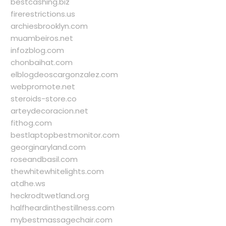
bestcashing.biz
firerestrictions.us
archiesbrooklyn.com
muambeiros.net
infozblog.com
chonbaihat.com
elblogdeoscargonzalez.com
webpromote.net
steroids-store.co
arteydecoracion.net
fithog.com
bestlaptopbestmonitor.com
georginaryland.com
roseandbasil.com
thewhitewhitelights.com
atdhe.ws
heckrodtwetland.org
halfheardinthestillness.com
mybestmassagechair.com