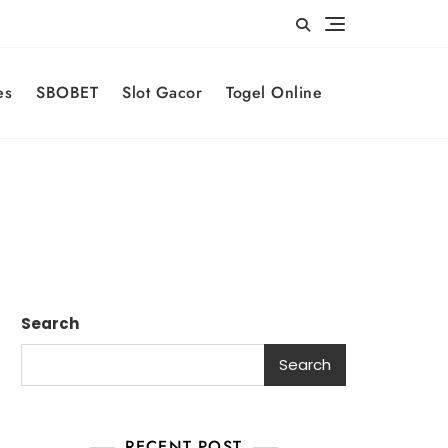
es
SBOBET
Slot Gacor
Togel Online
Search
Search
RECENT POST