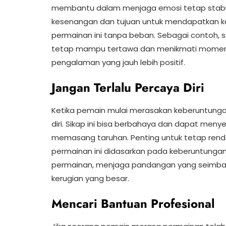
membantu dalam menjaga emosi tetap stabil
kesenangan dan tujuan untuk mendapatkan ke
permainan ini tanpa beban. Sebagai contoh,
tetap mampu tertawa dan menikmati momen 
pengalaman yang jauh lebih positif.
Jangan Terlalu Percaya Diri
Ketika pemain mulai merasakan keberuntunga
diri. Sikap ini bisa berbahaya dan dapat men
memasang taruhan. Penting untuk tetap rendah
permainan ini didasarkan pada keberuntunga
permainan, menjaga pandangan yang seimba
kerugian yang besar.
Mencari Bantuan Profesional