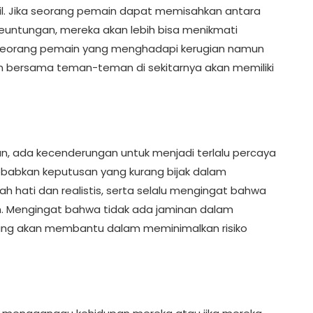
. Jika seorang pemain dapat memisahkan antara
untungan, mereka akan lebih bisa menikmati
 seorang pemain yang menghadapi kerugian namun
bersama teman-teman di sekitarnya akan memiliki
n, ada kecenderungan untuk menjadi terlalu percaya
yebabkan keputusan yang kurang bijak dalam
 hati dan realistis, serta selalu mengingat bahwa
n. Mengingat bahwa tidak ada jaminan dalam
ng akan membantu dalam meminimalkan risiko