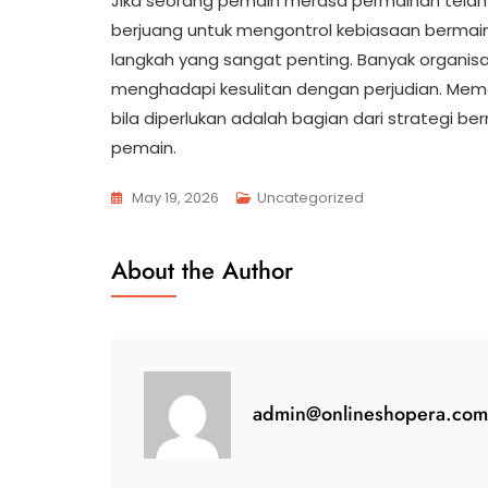
Jika seorang pemain merasa permainan tela
berjuang untuk mengontrol kebiasaan bermain
langkah yang sangat penting. Banyak organis
menghadapi kesulitan dengan perjudian. Me
bila diperlukan adalah bagian dari strategi b
pemain.
May 19, 2026
Uncategorized
About the Author
admin@onlineshopera.com