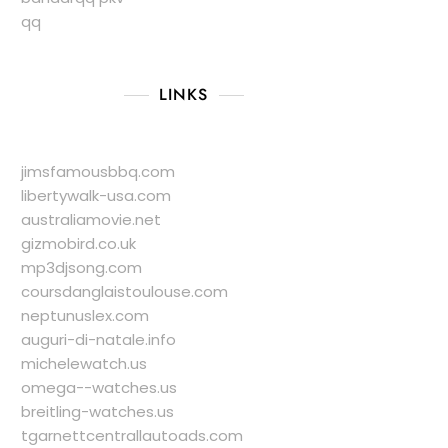
qq
LINKS
jimsfamousbbq.com
libertywalk-usa.com
australiamovie.net
gizmobird.co.uk
mp3djsong.com
coursdanglaistoulouse.com
neptunuslex.com
auguri-di-natale.info
michelewatch.us
omega--watches.us
breitling-watches.us
tgarnettcentrallautoads.com