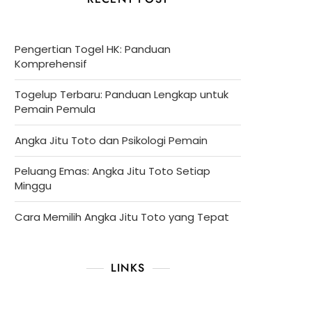
Pengertian Togel HK: Panduan
Komprehensif
Togelup Terbaru: Panduan Lengkap untuk
Pemain Pemula
Angka Jitu Toto dan Psikologi Pemain
Peluang Emas: Angka Jitu Toto Setiap
Minggu
Cara Memilih Angka Jitu Toto yang Tepat
LINKS