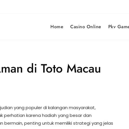
Home
Casino Online
Pkv Gam
Aman di Toto Macau
udian yang populer di kalangan masyarakat,
yak perhatian karena hadiah yang besar dan
 bermain, penting untuk memiliki strategi yang jelas