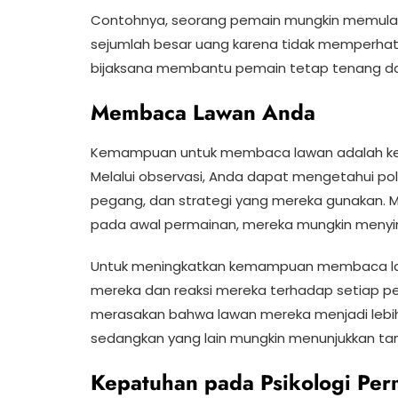
Contohnya, seorang pemain mungkin memulai 
sejumlah besar uang karena tidak memperhat
bijaksana membantu pemain tetap tenang da
Membaca Lawan Anda
Kemampuan untuk membaca lawan adalah ket
Melalui observasi, Anda dapat mengetahui po
pegang, dan strategi yang mereka gunakan. Mis
pada awal permainan, mereka mungkin menyim
Untuk meningkatkan kemampuan membaca la
mereka dan reaksi mereka terhadap setiap 
merasakan bahwa lawan mereka menjadi lebih 
sedangkan yang lain mungkin menunjukkan t
Kepatuhan pada Psikologi Per