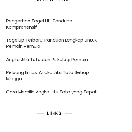
Pengertian Togel HK: Panduan
Komprehensif
Togelup Terbaru: Panduan Lengkap untuk
Pemain Pemula
Angka Jitu Toto dan Psikologi Pemain
Peluang Emas: Angka Jitu Toto Setiap
Minggu
Cara Memilih Angka Jitu Toto yang Tepat
LINKS