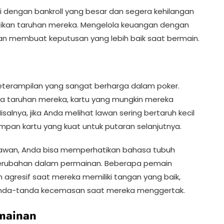
dengan bankroll yang besar dan segera kehilangan
ikan taruhan mereka. Mengelola keuangan dengan
n membuat keputusan yang lebih baik saat bermain.
erampilan yang sangat berharga dalam poker.
la taruhan mereka, kartu yang mungkin mereka
alnya, jika Anda melihat lawan sering bertaruh kecil
pan kartu yang kuat untuk putaran selanjutnya.
wan, Anda bisa memperhatikan bahasa tubuh
perubahan dalam permainan. Beberapa pemain
agresif saat mereka memiliki tangan yang baik,
anda-tanda kecemasan saat mereka menggertak.
mainan