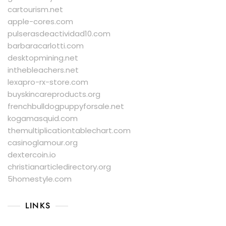
cartourism.net
apple-cores.com
pulserasdeactividad10.com
barbaracarlotti.com
desktopmining.net
inthebleachers.net
lexapro-rx-store.com
buyskincareproducts.org
frenchbulldogpuppyforsale.net
kogamasquid.com
themultiplicationtablechart.com
casinoglamour.org
dextercoin.io
christianarticledirectory.org
5homestyle.com
LINKS