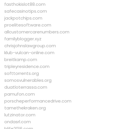
fasthokislot88.com
safecasinotips.com
jackpotchips.com
proelitesoftware.com
allcustomercarenumbers.com
familyblogger.xyz
chrisjohnslawgroup.com
klub-vulcan-online.com
breitkamp.com
tripleyresidence.com
softtorrents.org
somosvulnerables.org
duatloterrassa.com
pamufon.com
porscheperformancedrive.com
tamethekraken.org
lutzinator.com
ondasrl.com
blife2016.com