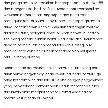
dan pengalaman. Memainkan beberapa tangan di Poker88
dan menganalisis hasil bluffing Anda dapat memberikan
wawasan berharga tentang kapan dan bagaimana
menggunakan teknik ini. Banyak pemain berpengalaman
dapat membagikan kisah sukses dan tantangan mereka
dalam bluffing, seringkali menunjukkan bahwa ini adalah
seni yang membutuhkan waktu untuk dikuasai. Berinteraksi
dengan pemain lain dan mendiskusikan strategi bisa
menjadi cara yang baik untuk mendapatkan perspektif
baru tentang bluffing.
Dalam setiap permainan poker, teknik bluffing yang baik
tidak hanya bergantung pada keberuntungan, tetapi juga
pada keterampilan dan intuisi. Seiring dengan pengalaman
yang berkembang, kemampuan untuk membaca situasi
dan lawan akan menjadi senjata utama Anda dalam
meraih kesuksesan di Poker88.