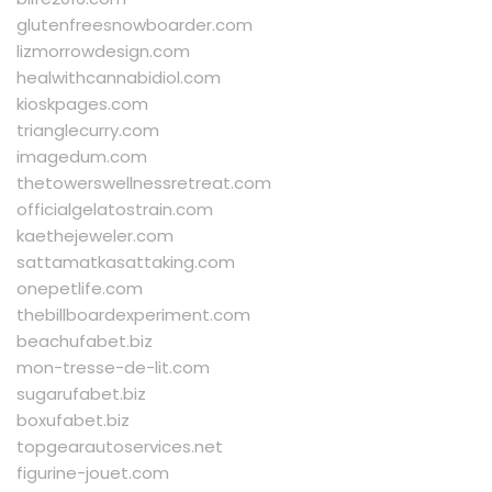
glutenfreesnowboarder.com
lizmorrowdesign.com
healwithcannabidiol.com
kioskpages.com
trianglecurry.com
imagedum.com
thetowerswellnessretreat.com
officialgelatostrain.com
kaethejeweler.com
sattamatkasattaking.com
onepetlife.com
thebillboardexperiment.com
beachufabet.biz
mon-tresse-de-lit.com
sugarufabet.biz
boxufabet.biz
topgearautoservices.net
figurine-jouet.com