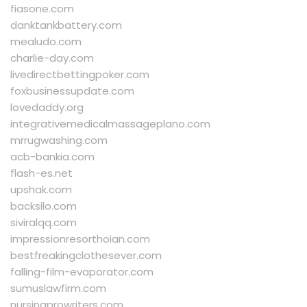
fiasone.com
danktankbattery.com
mealudo.com
charlie-day.com
livedirectbettingpoker.com
foxbusinessupdate.com
lovedaddy.org
integrativemedicalmassageplano.com
mrrugwashing.com
acb-bankia.com
flash-es.net
upshak.com
backsilo.com
siviralqq.com
impressionresorthoian.com
bestfreakingclothesever.com
falling-film-evaporator.com
sumuslawfirm.com
nursingprowriters.com