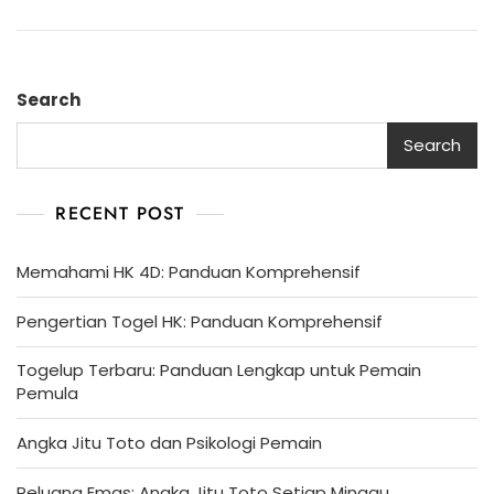
Search
Search
RECENT POST
Memahami HK 4D: Panduan Komprehensif
Pengertian Togel HK: Panduan Komprehensif
Togelup Terbaru: Panduan Lengkap untuk Pemain
Pemula
Angka Jitu Toto dan Psikologi Pemain
Peluang Emas: Angka Jitu Toto Setiap Minggu