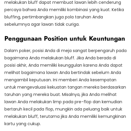
melakukan bluff dapat membuat lawan lebih cenderung
percaya bahwa Anda memiliki kombinasi yang kuat. Ketika
bluffing, pertimbangkan juga pola taruhan Anda
sebelumnya agar lawan tidak curiga.
Penggunaan Position untuk Keuntungan
Dalam poker, posisi Anda di meja sangat berpengaruh pada
bagaimana Anda melakukan bluff. Jika Anda berada di
posisi akhir, Anda memiliki keunggulan karena Anda dapat
melihat bagaimana lawan Anda bertindak sebelum Anda
mengambil keputusan. Ini memberi Anda kesempatan
untuk mengevaluasi kekuatan tangan mereka berdasarkan
taruhan yang mereka buat. Misalnya, jika Anda melihat
lawan Anda melakukan limp pada pre-flop dan kemudian
bertaruh kecil pada flop, mungkin ada peluang baik untuk
melakukan bluff, terutama jika Anda memiliki kemungkinan
kartu yang cukup.