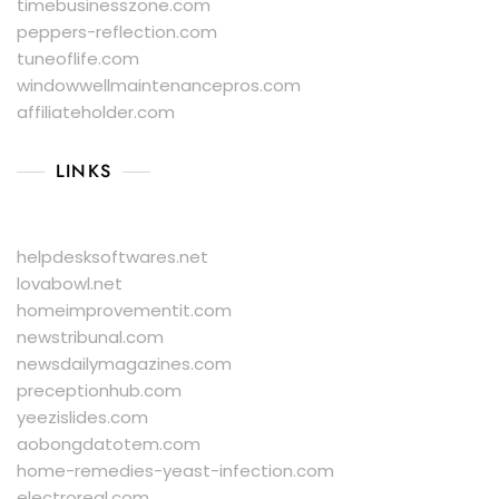
timebusinesszone.com
peppers-reflection.com
tuneoflife.com
windowwellmaintenancepros.com
affiliateholder.com
LINKS
helpdesksoftwares.net
lovabowl.net
homeimprovementit.com
newstribunal.com
newsdailymagazines.com
preceptionhub.com
yeezislides.com
aobongdatotem.com
home-remedies-yeast-infection.com
electroreal.com