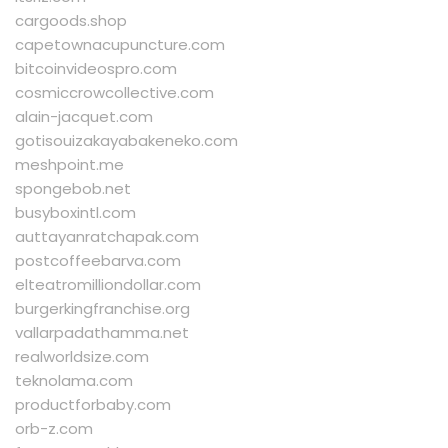
cargoods.shop
capetownacupuncture.com
bitcoinvideospro.com
cosmiccrowcollective.com
alain-jacquet.com
gotisouizakayabakeneko.com
meshpoint.me
spongebob.net
busyboxintl.com
auttayanratchapak.com
postcoffeebarva.com
elteatromilliondollar.com
burgerkingfranchise.org
vallarpadathamma.net
realworldsize.com
teknolama.com
productforbaby.com
orb-z.com