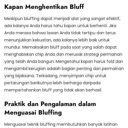
Kapan Menghentikan Bluff
Meskipun bluffing dapat menjadi alat yang sangat efektif,
ada kalanya Anda harus tahu kapan untuk berhenti. Jika
Anda merasa bahwa lawan Anda tidak tertipu dan terus
menunjukkan kekuatan, ada kalanya lebih baik untuk
mundur. Memaksakan bluff pada saat yang salah dapat
menghabiskan chip Anda dan merusak strategi permainan
yang telah Anda bangun. Mengetahui kapan harus fold dan
mengambil kerugian adalah bagian penting dari permainan
yang bijaksana. Terkadang, menyimpan chip untuk
pertarungan berikutnya lebih berharga daripada
mempertahankan bluff yang tidak akan berhasil.
Praktik dan Pengalaman dalam
Menguasai Bluffing
Menguasai teknik bluffing membutuhkan banyak latihan