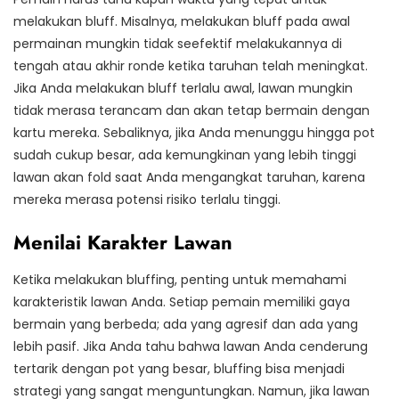
melakukan bluff. Misalnya, melakukan bluff pada awal
permainan mungkin tidak seefektif melakukannya di
tengah atau akhir ronde ketika taruhan telah meningkat.
Jika Anda melakukan bluff terlalu awal, lawan mungkin
tidak merasa terancam dan akan tetap bermain dengan
kartu mereka. Sebaliknya, jika Anda menunggu hingga pot
sudah cukup besar, ada kemungkinan yang lebih tinggi
lawan akan fold saat Anda mengangkat taruhan, karena
mereka merasa potensi risiko terlalu tinggi.
Menilai Karakter Lawan
Ketika melakukan bluffing, penting untuk memahami
karakteristik lawan Anda. Setiap pemain memiliki gaya
bermain yang berbeda; ada yang agresif dan ada yang
lebih pasif. Jika Anda tahu bahwa lawan Anda cenderung
tertarik dengan pot yang besar, bluffing bisa menjadi
strategi yang sangat menguntungkan. Namun, jika lawan