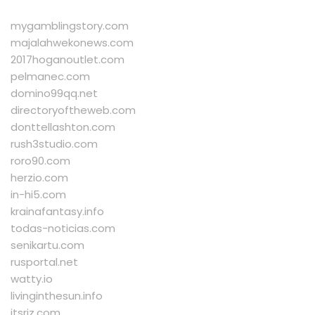
mygamblingstory.com
majalahwekonews.com
2017hoganoutlet.com
pelmanec.com
domino99qq.net
directoryoftheweb.com
donttellashton.com
rush3studio.com
roro90.com
herzio.com
in-hi5.com
krainafantasy.info
todas-noticias.com
senikartu.com
rusportal.net
watty.io
livinginthesun.info
itsriz.com