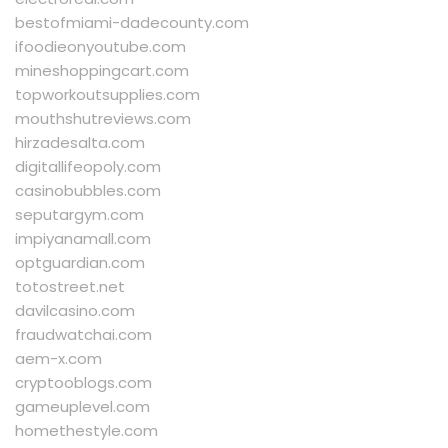
bestofmiami-dadecounty.com
ifoodieonyoutube.com
mineshoppingcart.com
topworkoutsupplies.com
mouthshutreviews.com
hirzadesalta.com
digitallifeopoly.com
casinobubbles.com
seputargym.com
impiyanamall.com
optguardian.com
totostreet.net
davilcasino.com
fraudwatchai.com
aem-x.com
cryptooblogs.com
gameuplevel.com
homethestyle.com