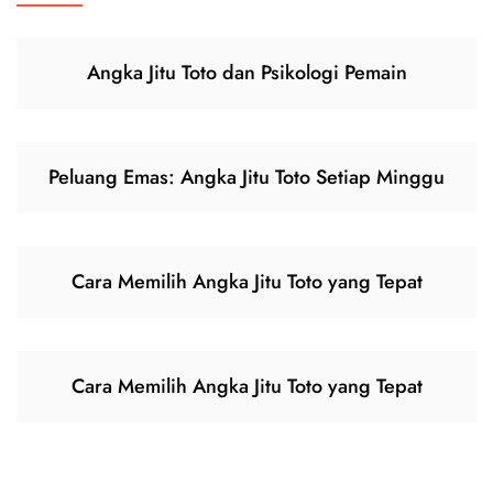
Angka Jitu Toto dan Psikologi Pemain
Peluang Emas: Angka Jitu Toto Setiap Minggu
Cara Memilih Angka Jitu Toto yang Tepat
Cara Memilih Angka Jitu Toto yang Tepat