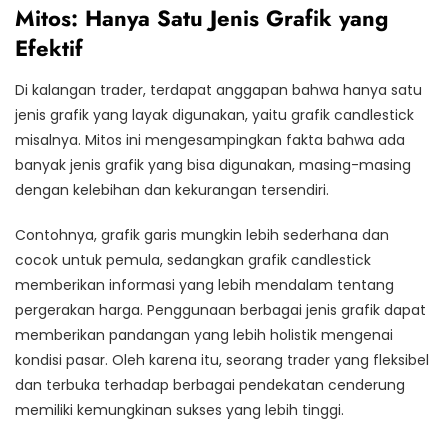
Mitos: Hanya Satu Jenis Grafik yang
Efektif
Di kalangan trader, terdapat anggapan bahwa hanya satu
jenis grafik yang layak digunakan, yaitu grafik candlestick
misalnya. Mitos ini mengesampingkan fakta bahwa ada
banyak jenis grafik yang bisa digunakan, masing-masing
dengan kelebihan dan kekurangan tersendiri.
Contohnya, grafik garis mungkin lebih sederhana dan
cocok untuk pemula, sedangkan grafik candlestick
memberikan informasi yang lebih mendalam tentang
pergerakan harga. Penggunaan berbagai jenis grafik dapat
memberikan pandangan yang lebih holistik mengenai
kondisi pasar. Oleh karena itu, seorang trader yang fleksibel
dan terbuka terhadap berbagai pendekatan cenderung
memiliki kemungkinan sukses yang lebih tinggi.