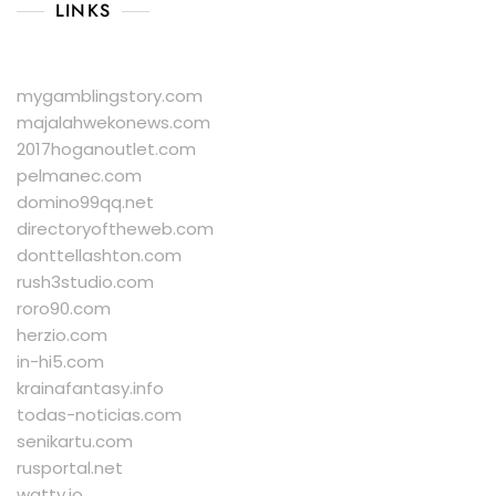
LINKS
mygamblingstory.com
majalahwekonews.com
2017hoganoutlet.com
pelmanec.com
domino99qq.net
directoryoftheweb.com
donttellashton.com
rush3studio.com
roro90.com
herzio.com
in-hi5.com
krainafantasy.info
todas-noticias.com
senikartu.com
rusportal.net
watty.io