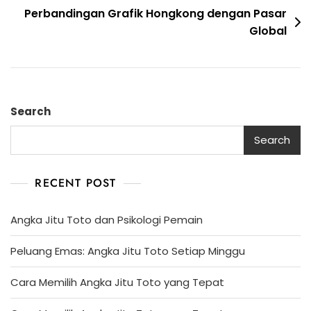
Perbandingan Grafik Hongkong dengan Pasar
Global
Search
Search
RECENT POST
Angka Jitu Toto dan Psikologi Pemain
Peluang Emas: Angka Jitu Toto Setiap Minggu
Cara Memilih Angka Jitu Toto yang Tepat