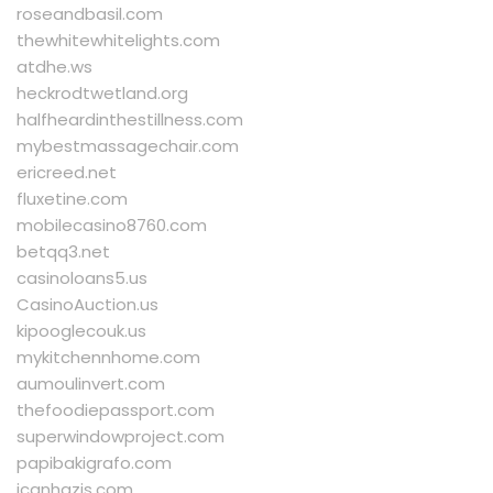
roseandbasil.com
thewhitewhitelights.com
atdhe.ws
heckrodtwetland.org
halfheardinthestillness.com
mybestmassagechair.com
ericreed.net
fluxetine.com
mobilecasino8760.com
betqq3.net
casinoloans5.us
CasinoAuction.us
kipooglecouk.us
mykitchennhome.com
aumoulinvert.com
thefoodiepassport.com
superwindowproject.com
papibakigrafo.com
icanhazjs.com