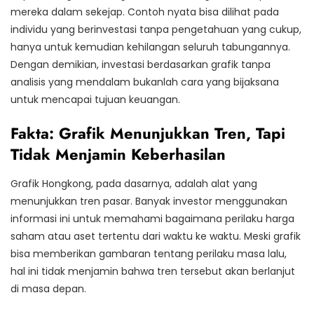
mereka dalam sekejap. Contoh nyata bisa dilihat pada
individu yang berinvestasi tanpa pengetahuan yang cukup,
hanya untuk kemudian kehilangan seluruh tabungannya.
Dengan demikian, investasi berdasarkan grafik tanpa
analisis yang mendalam bukanlah cara yang bijaksana
untuk mencapai tujuan keuangan.
Fakta: Grafik Menunjukkan Tren, Tapi
Tidak Menjamin Keberhasilan
Grafik Hongkong, pada dasarnya, adalah alat yang
menunjukkan tren pasar. Banyak investor menggunakan
informasi ini untuk memahami bagaimana perilaku harga
saham atau aset tertentu dari waktu ke waktu. Meski grafik
bisa memberikan gambaran tentang perilaku masa lalu,
hal ini tidak menjamin bahwa tren tersebut akan berlanjut
di masa depan.