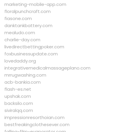
marketing-mobile-app.com
floralpunchcraft.com
fiasone.com
danktankbattery.com
mealudo.com
charlie-day.com
livedirectbettingpoker.com
foxbusinessupdate.com
lovedaddy.org
integrativemedicalmassageplano.com
mrrugwashing.com
acb-bankia.com
flash-es.net
upshak.com
backsilo.com
siviralqq.com
impressionresorthoian.com
bestfreakingclothesever.com
falling-film-evaporator.com