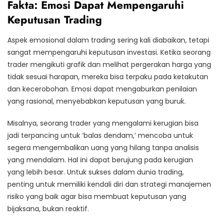
Fakta: Emosi Dapat Mempengaruhi
Keputusan Trading
Aspek emosional dalam trading sering kali diabaikan, tetapi
sangat mempengaruhi keputusan investasi. Ketika seorang
trader mengikuti grafik dan melihat pergerakan harga yang
tidak sesuai harapan, mereka bisa terpaku pada ketakutan
dan kecerobohan. Emosi dapat mengaburkan penilaian
yang rasional, menyebabkan keputusan yang buruk.
Misalnya, seorang trader yang mengalami kerugian bisa
jadi terpancing untuk ‘balas dendam,’ mencoba untuk
segera mengembalikan uang yang hilang tanpa analisis
yang mendalam. Hal ini dapat berujung pada kerugian
yang lebih besar. Untuk sukses dalam dunia trading,
penting untuk memiliki kendali diri dan strategi manajemen
risiko yang baik agar bisa membuat keputusan yang
bijaksana, bukan reaktif.