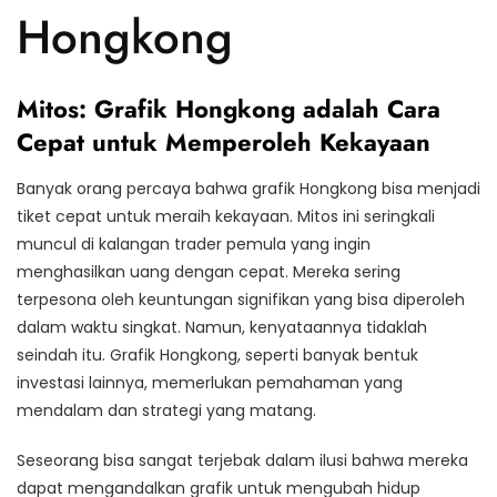
Hongkong
Mitos: Grafik Hongkong adalah Cara
Cepat untuk Memperoleh Kekayaan
Banyak orang percaya bahwa grafik Hongkong bisa menjadi
tiket cepat untuk meraih kekayaan. Mitos ini seringkali
muncul di kalangan trader pemula yang ingin
menghasilkan uang dengan cepat. Mereka sering
terpesona oleh keuntungan signifikan yang bisa diperoleh
dalam waktu singkat. Namun, kenyataannya tidaklah
seindah itu. Grafik Hongkong, seperti banyak bentuk
investasi lainnya, memerlukan pemahaman yang
mendalam dan strategi yang matang.
Seseorang bisa sangat terjebak dalam ilusi bahwa mereka
dapat mengandalkan grafik untuk mengubah hidup