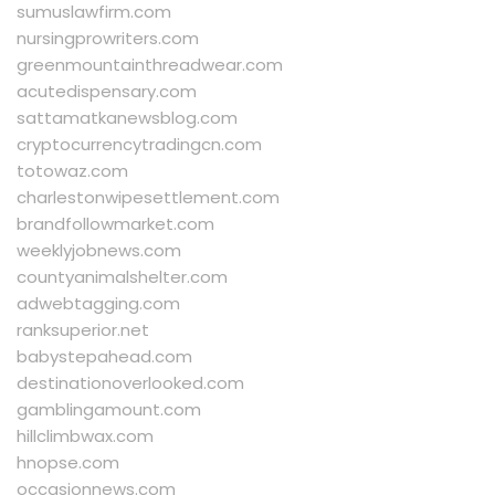
sumuslawfirm.com
nursingprowriters.com
greenmountainthreadwear.com
acutedispensary.com
sattamatkanewsblog.com
cryptocurrencytradingcn.com
totowaz.com
charlestonwipesettlement.com
brandfollowmarket.com
weeklyjobnews.com
countyanimalshelter.com
adwebtagging.com
ranksuperior.net
babystepahead.com
destinationoverlooked.com
gamblingamount.com
hillclimbwax.com
hnopse.com
occasionnews.com