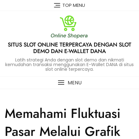
Skip
TOP MENU
to
content
SITUS SLOT ONLINE TERPERCAYA DENGAN SLOT
DEMO DAN E-WALLET DANA
Latih strategi Anda dengan slot demo dan nikmati
kemudahan transaksi menggunakan E-Wallet DANA di situs
slot online terpercaya.
MENU
Memahami Fluktuasi
Pasar Melalui Grafik