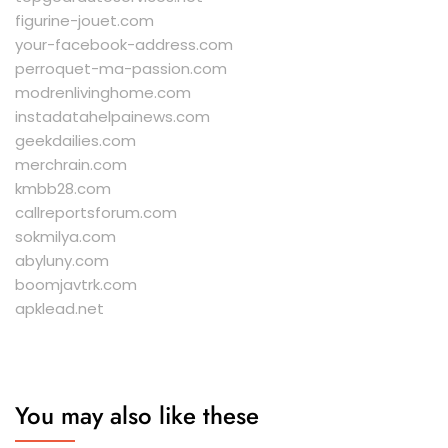
figurine-jouet.com
your-facebook-address.com
perroquet-ma-passion.com
modrenlivinghome.com
instadatahelpainews.com
geekdailies.com
merchrain.com
kmbb28.com
callreportsforum.com
sokmilya.com
abyluny.com
boomjavtrk.com
apklead.net
You may also like these