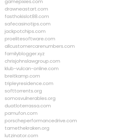
gamepixies.com
drawneastart.com
fasthokislot88.com
safecasinotips.com
jackpotchips.com
proelitesoftware.com
allcustomercarenumbers.com
familyblogger.xyz
chrisjohnslawgroup.com
klub-vulcan-online.com
breitkamp.com
tripleyresidence.com
softtorrents.org
somosvulnerables.org
duatloterrassa.com
pamufon.com
porscheperformancedrive.com
tamethekraken.org
lutzinator.com