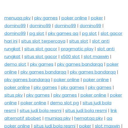
menuqq pkv
|
pkv games
|
poker online
|
poker
|
domino99
|
domino99
|
domino99
|
domino99
|
domino99
|
pg slot
|
pkv games qq
|
pg slot
|
slot gacor
hari ini
|
situs slot terpercaya
|
situs slot
|
slot anti
rungkat
|
situs slot gacor
|
pragmatic play
|
slot anti
rungkat
|
situs slot gacor
|
x500 slot
|
slot maxwin
|
demo slot
|
pkv games
|
pkv games bandarqq
|
poker
online
|
pkv games bandarqq
|
pkv games bandarqq
|
pkv games bandarqq
|
poker online
|
poker online
|
poker online
|
pkv games
|
pkv games
|
pkv games
|
situs pkv
|
pkv games
|
pkv games
|
poker online
|
poker
online
|
poker online
|
demo slot pg
|
situs judi bola
resmi
|
situs judi bola resmi
|
situs judi bola resmi
|
link
alternatif sbobet
|
murniqq pkv
|
hematqq pkv
|
qq
poker online
|
situs judi bola resmi
|
poker
|
slot maxwin
|