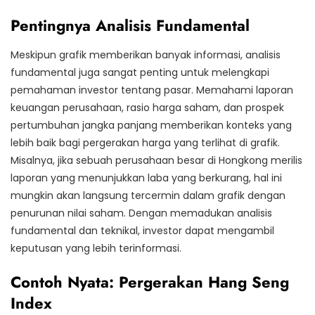
Pentingnya Analisis Fundamental
Meskipun grafik memberikan banyak informasi, analisis
fundamental juga sangat penting untuk melengkapi
pemahaman investor tentang pasar. Memahami laporan
keuangan perusahaan, rasio harga saham, dan prospek
pertumbuhan jangka panjang memberikan konteks yang
lebih baik bagi pergerakan harga yang terlihat di grafik.
Misalnya, jika sebuah perusahaan besar di Hongkong merilis
laporan yang menunjukkan laba yang berkurang, hal ini
mungkin akan langsung tercermin dalam grafik dengan
penurunan nilai saham. Dengan memadukan analisis
fundamental dan teknikal, investor dapat mengambil
keputusan yang lebih terinformasi.
Contoh Nyata: Pergerakan Hang Seng
Index