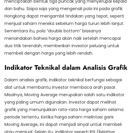
menciptakan bentuk tiga puncak yang menyerupai kepala
dan bahu. Siapa saja yang mengenali pola ini pada grafik
Hongkong dapat mengambil tindakan yang tepat, seperti
menjual saham mereka sebelum harga turun lebih lanjut.
Sementara itu, pola “double bottom” biasanya
menandakan bahwa harga akan naik setelah mencapai
dua titik terendah, memberikan investor peluang untuk
membeli dengan harga yang lebih rendah.
Indikator Teknikal dalam Analisis Grafik
Dalam analisis grafik, indikator teknikal berfungsi sebagai
alat untuk membantu investor membaca arah pasar.
Misalnya, Moving Average merupakan salah satu indikator
yang paling umum digunakan. Investor dapat melihat
grafik yang menunjukkan rata-rata harga saham selama
periode tertentu. Ketika harga saham melintasi garis
Moving Average, ini dapat menjadi sinyal untuk membeli
atau menjual. Selain itu, indikator seperti RSI (Relative