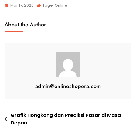
Mar 17, 2026
Togel Online
About the Author
admin@onlineshopera.com
Post
Grafik Hongkong dan Prediksi Pasar di Masa
Depan
navigation