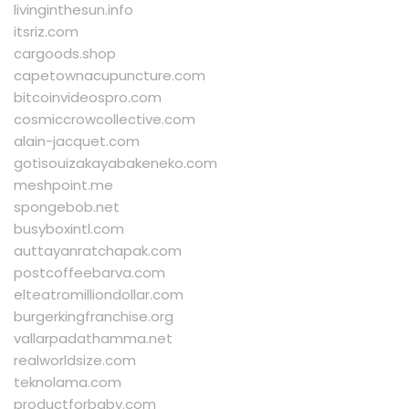
livinginthesun.info
itsriz.com
cargoods.shop
capetownacupuncture.com
bitcoinvideospro.com
cosmiccrowcollective.com
alain-jacquet.com
gotisouizakayabakeneko.com
meshpoint.me
spongebob.net
busyboxintl.com
auttayanratchapak.com
postcoffeebarva.com
elteatromilliondollar.com
burgerkingfranchise.org
vallarpadathamma.net
realworldsize.com
teknolama.com
productforbaby.com