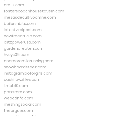
orb-z.com
fosterscoachhousetavern.com
mesasdecultivoonline.com
boilersnbits.com
latestviralpost.com
newfreearticle.com
blitzpowerusa.com
gardenofeaten.com
hycys05.com
onemoremilerunning.com
snowboardsteez.com
instagrambioforgirls.com
cashflowxfiles.com
kmbb10.com
getxtrem.com
weactinfo.com
meshingsocial.com
thearguer.com