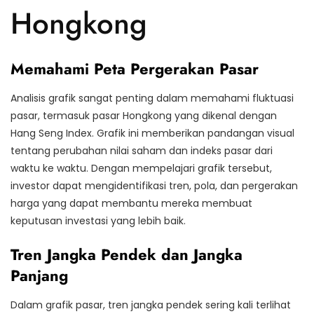
Hongkong
Memahami Peta Pergerakan Pasar
Analisis grafik sangat penting dalam memahami fluktuasi
pasar, termasuk pasar Hongkong yang dikenal dengan
Hang Seng Index. Grafik ini memberikan pandangan visual
tentang perubahan nilai saham dan indeks pasar dari
waktu ke waktu. Dengan mempelajari grafik tersebut,
investor dapat mengidentifikasi tren, pola, dan pergerakan
harga yang dapat membantu mereka membuat
keputusan investasi yang lebih baik.
Tren Jangka Pendek dan Jangka
Panjang
Dalam grafik pasar, tren jangka pendek sering kali terlihat