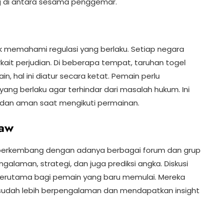
g di antara sesama penggemar.
uk memahami regulasi yang berlaku. Setiap negara
ait perjudian. Di beberapa tempat, taruhan togel
n, hal ini diatur secara ketat. Pemain perlu
ng berlaku agar terhindar dari masalah hukum. Ini
dan aman saat mengikuti permainan.
raw
berkembang dengan adanya berbagai forum dan grup
galaman, strategi, dan juga prediksi angka. Diskusi
terutama bagi pemain yang baru memulai. Mereka
sudah lebih berpengalaman dan mendapatkan insight