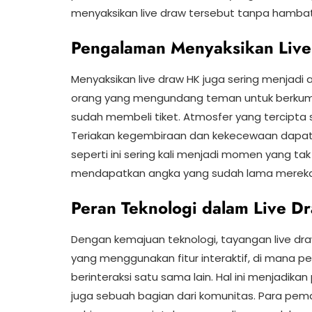
menyaksikan live draw tersebut tanpa hamba
Pengalaman Menyaksikan Liv
Menyaksikan live draw HK juga sering menjadi
orang yang mengundang teman untuk berkumpu
sudah membeli tiket. Atmosfer yang tercipt
Teriakan kegembiraan dan kekecewaan dapat 
seperti ini sering kali menjadi momen yang tak
mendapatkan angka yang sudah lama mereka
Peran Teknologi dalam Live D
Dengan kemajuan teknologi, tayangan live draw
yang menggunakan fitur interaktif, di mana 
berinteraksi satu sama lain. Hal ini menjadik
juga sebuah bagian dari komunitas. Para pem