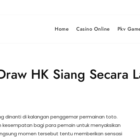
Home
Casino Online
Pkv Gam
 Draw HK Siang Secara 
ng dinanti di kalangan penggemar permainan toto.
an kesempatan bagi para pemain untuk menyaksikan
langsung momen tersebut tentu memberikan sensasi