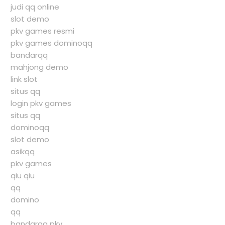
judi qq online
slot demo
pkv games resmi
pkv games dominoqq
bandarqq
mahjong demo
link slot
situs qq
login pkv games
situs qq
dominoqq
slot demo
asikqq
pkv games
qiu qiu
qq
domino
qq
bandarqq pkv