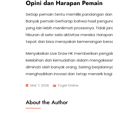
Opini dan Harapan Pemain
Setiap pemain tentu memiliki pandangan dan
Banyak pemain berharap bahwa hasil pengun
yang lain lebih menikmati prosesnya. Tidak ja
hiburan di sela-sela aktivitas mereka. Hara
tepat dan bisa merayakan kemenangan bers
Menyaksikan Live Draw HK memberikan penga
kelebihan dan kemudahan dalam mengaksesnya,
diminati oleh banyak orang. Seiring berjalanny
menghadirkan inovasi dan tetap menarik bagi
Mar 7, 2026
Togel Online
About the Author