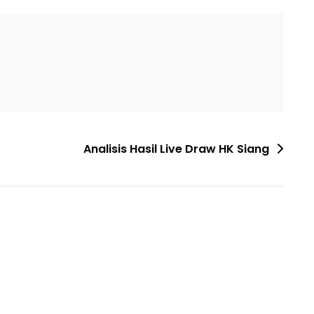
Analisis Hasil Live Draw HK Siang