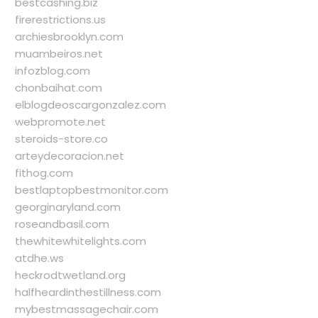
bestcashing.biz
firerestrictions.us
archiesbrooklyn.com
muambeiros.net
infozblog.com
chonbaihat.com
elblogdeoscargonzalez.com
webpromote.net
steroids-store.co
arteydecoracion.net
fithog.com
bestlaptopbestmonitor.com
georginaryland.com
roseandbasil.com
thewhitewhitelights.com
atdhe.ws
heckrodtwetland.org
halfheardinthestillness.com
mybestmassagechair.com