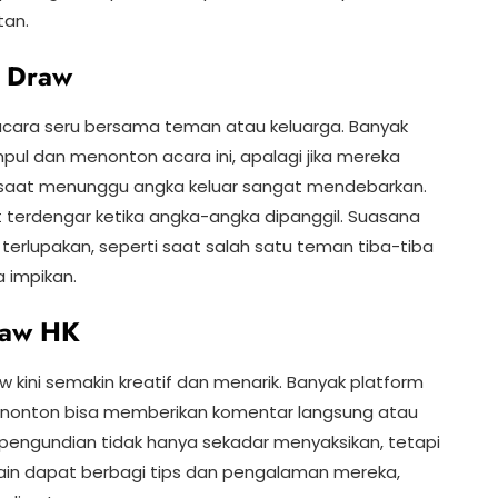
tan.
e Draw
 acara seru bersama teman atau keluarga. Banyak
l dan menonton acara ini, apalagi jika mereka
a saat menunggu angka keluar sangat mendebarkan.
terdengar ketika angka-angka dipanggil. Suasana
 terlupakan, seperti saat salah satu teman tiba-tiba
 impikan.
raw HK
 kini semakin kreatif dan menarik. Banyak platform
penonton bisa memberikan komentar langsung atau
an pengundian tidak hanya sekadar menyaksikan, tetapi
ain dapat berbagi tips dan pengalaman mereka,