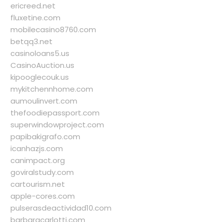
ericreed.net
fluxetine.com
mobilecasino8760.com
betqq3.net
casinoloans5.us
CasinoAuction.us
kipooglecouk.us
mykitchennhome.com
aumoulinvert.com
thefoodiepassport.com
superwindowproject.com
papibakigrafo.com
icanhazjs.com
canimpact.org
goviralstudy.com
cartourism.net
apple-cores.com
pulserasdeactividad10.com
barbaracarlotti.com