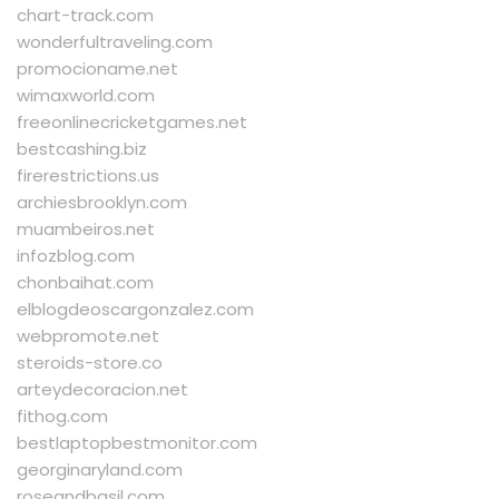
chart-track.com
wonderfultraveling.com
promocioname.net
wimaxworld.com
freeonlinecricketgames.net
bestcashing.biz
firerestrictions.us
archiesbrooklyn.com
muambeiros.net
infozblog.com
chonbaihat.com
elblogdeoscargonzalez.com
webpromote.net
steroids-store.co
arteydecoracion.net
fithog.com
bestlaptopbestmonitor.com
georginaryland.com
roseandbasil.com