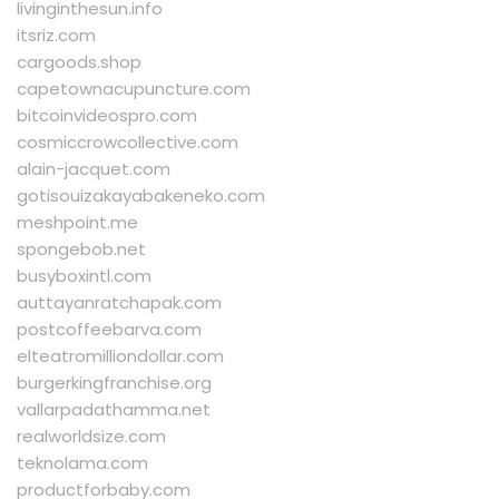
livinginthesun.info
itsriz.com
cargoods.shop
capetownacupuncture.com
bitcoinvideospro.com
cosmiccrowcollective.com
alain-jacquet.com
gotisouizakayabakeneko.com
meshpoint.me
spongebob.net
busyboxintl.com
auttayanratchapak.com
postcoffeebarva.com
elteatromilliondollar.com
burgerkingfranchise.org
vallarpadathamma.net
realworldsize.com
teknolama.com
productforbaby.com