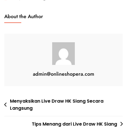
About the Author
admin@onlineshopera.com
Post
Menyaksikan Live Draw HK Siang Secara
Langsung
navigation
Tips Menang dari Live Draw HK Siang