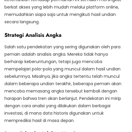
berkat akses yang lebih mudah melalui platform online,
memudahkan siapa saja untuk mengikuti hasil undian
secara langsung.
Strategi Analisis Angka
Salah satu pendekatan yang sering digunakan oleh para
pemain adalah analisis angka. Mereka tidak hanya
berharap keberuntungan, tetapi juga mencoba
mempelajari pola-pola yang muncul dalam hasil undian
sebelumnya. Misalnya, jika angka tertentu telah muncul
dalam beberapa undian terakhir, beberapa pemain akan
mencoba memasang angka tersebut kembali dengan
harapan bahwa tren akan berlanjut. Pendekatan ini mirip
dengan cara analisi yang dilakukan dalam berbagai
investasi, di mana data historis digunakan untuk
memprediksi hasil di masa depan.