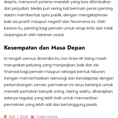
skeptis, menyoroti potensi masalah yang bisa ditimbulkan
dari perjudian. Media pun sering kali bermain peran penting
dalam membentuk opini publik, dengan mengeksplorasi
baik sisi positif maupun negatif dari fenomena ini. Oleh
karena itu, penting bagi pemain untuk tetap kritis dan tidak
terpengaruh oleh tekanan sosial.
Kesempatan dan Masa Depan
Di tengah semua dinamika ini, Live Draw HK Siang masih
merupakan peluang yang menjanjikan, baik dari sisi
finansial bagi pemain maupun sebagai bentuk hiburan.
Dengan memanfaatkan teknologi dan beradaptasi dengan
perkembangan zaman, permainan ini terus berlanjut untuk
menarik perhatian banyak orang. Seiring waktu, diharapkan
adanya regulasi yang lebih baik untuk memastikan
permainan yang lebih adil dan bertanggung jawab.
Mar 7, 2026
Togel Online