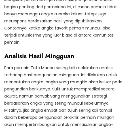
bagian penting dari permainan ini, di mana pemain tidak
hanya menunggu angka mereka keluar, tetapi juga
merespons berdasarkan hasil yang dipublikasikan.
Contohnya, ketika angka favorit pemain muncul, bisa
terjadi antusiasme yang luar biasa di antara komunitas
pemain.
Analisis Hasil Mingguan
Para pemain Toto Macau sering kali melakukan analisis
terhadap hasil pengundian mingguan. Ini dilakukan untuk
menentukan angka-angka yang mungkin akan keluar pada
pengundian berikutnya. Sulit untuk memprediksi secara
akurat, namun banyak yang menggunakan strategi
berdasarkan angka yang sering muncul sebelumnya.
Misalnya, jika angka empat dan tujuh sering kali tampil
dalam beberapa pengundian terakhir, pemain mungkin
akan mempertimbangkan untuk memasukkan angka-