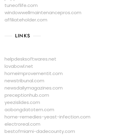
tuneoflife.com
windowwellmaintenancepros.com
affiliateholder.com
LINKS
helpdesksoftwares.net
lovabowl.net
homeimprovementit.com
newstribunal.com
newsdailymagazines.com
preceptionhub.com
yeezislides.com
aobongdatotem.com
home-remedies-yeast-infection.com
electroreal.com
bestofmiami-dadecounty.com