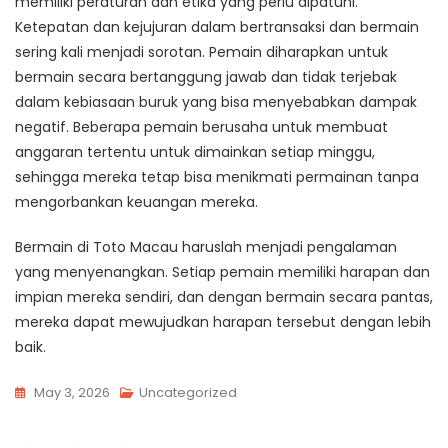
memiliki peraturan dan etika yang perlu dipatuhi.
Ketepatan dan kejujuran dalam bertransaksi dan bermain
sering kali menjadi sorotan. Pemain diharapkan untuk
bermain secara bertanggung jawab dan tidak terjebak
dalam kebiasaan buruk yang bisa menyebabkan dampak
negatif. Beberapa pemain berusaha untuk membuat
anggaran tertentu untuk dimainkan setiap minggu,
sehingga mereka tetap bisa menikmati permainan tanpa
mengorbankan keuangan mereka.
Bermain di Toto Macau haruslah menjadi pengalaman
yang menyenangkan. Setiap pemain memiliki harapan dan
impian mereka sendiri, dan dengan bermain secara pantas,
mereka dapat mewujudkan harapan tersebut dengan lebih
baik.
May 3, 2026
Uncategorized