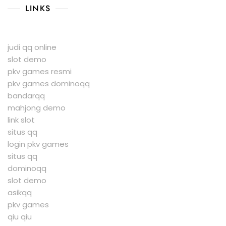
LINKS
judi qq online
slot demo
pkv games resmi
pkv games dominoqq
bandarqq
mahjong demo
link slot
situs qq
login pkv games
situs qq
dominoqq
slot demo
asikqq
pkv games
qiu qiu