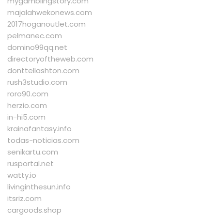
mygamblingstory.com
majalahwekonews.com
2017hoganoutlet.com
pelmanec.com
domino99qq.net
directoryoftheweb.com
donttellashton.com
rush3studio.com
roro90.com
herzio.com
in-hi5.com
krainafantasy.info
todas-noticias.com
senikartu.com
rusportal.net
watty.io
livinginthesun.info
itsriz.com
cargoods.shop