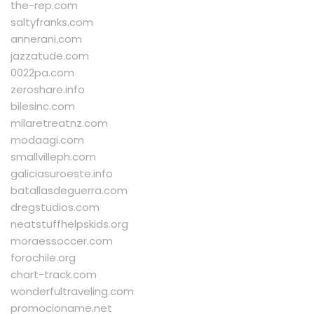
the-rep.com
saltyfranks.com
annerani.com
jazzatude.com
0022pa.com
zeroshare.info
bilesinc.com
milaretreatnz.com
modaagi.com
smallvilleph.com
galiciasuroeste.info
batallasdeguerra.com
dregstudios.com
neatstuffhelpskids.org
moraessoccer.com
forochile.org
chart-track.com
wonderfultraveling.com
promocioname.net