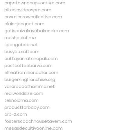
capetownacupuncture.com
bitcoinvideospro.com
cosmiccrowcollective.com
alain-jacquet.com
gotisouizakayabakeneko.com
meshpoint.me
spongebob.net
busyboxintl.com
auttayanratchapak.com
postcoffeebarva.com
elteatromilliondollar.com
burgerkingfranchise.org
vallarpadathamma.net
realworldsize.com
teknolama.com
productforbaby.com
orb-z.com
fosterscoachhousetavern.com
mesasdecultivoonline.com