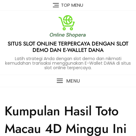
Skip
TOP MENU
to
content
SITUS SLOT ONLINE TERPERCAYA DENGAN SLOT
DEMO DAN E-WALLET DANA
Latih strategi Anda dengan slot demo dan nikmati
kemudahan transaksi menggunakan E-Wallet DANA di situs
slot online terpercaya.
MENU
Kumpulan Hasil Toto
Macau 4D Minggu Ini