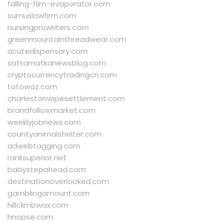
falling-film-evaporator.com
sumuslawfirm.com
nursingprowriters.com
greenmountainthreadwear.com
acutedispensary.com
sattamatkanewsblog.com
cryptocurrencytradingcn.com
totowaz.com
charlestonwipesettlement.com
brandfollowmarket.com
weeklyjobnews.com
countyanimalshelter.com
adwebtagging.com
ranksuperior.net
babystepahead.com
destinationoverlooked.com
gamblingamount.com
hillclimbwax.com
hnopse.com