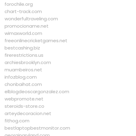
forochile.org
chart-track.com
wonderfultraveling.com
promocioname.net
wimaxworld.com
freeonlinecricketgames.net
bestcashing.biz
firerestrictions.us
archiesbrooklyn.com
muambeiros.net
infozblog.com
chonbaihat.com
elblogdeoscargonzalez.com
webpromote.net
steroids-store.co
arteydecoracion.net
fithog.com
bestlaptopbestmonitor.com
georginaryland.com