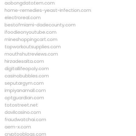
aobongdatotem.com
home-remedies-yeast-infection.com
electroreal.com
bestofmiami-dadecounty.com
ifoodieonyoutube.com
mineshoppingcart.com
topworkoutsupplies.com
mouthshutreviews.com
hirzadesalta.com
digitallifeopoly.com
casinobubbles.com
seputargym.com
impiyanamall.com
optguardian.com
totostreet.net
davilcasino.com
fraudwatchai.com
aem-x.com
cryptooblogs.com