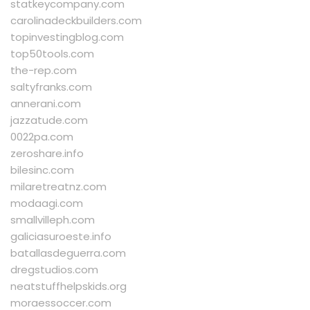
statkeycompany.com
carolinadeckbuilders.com
topinvestingblog.com
top50tools.com
the-rep.com
saltyfranks.com
annerani.com
jazzatude.com
0022pa.com
zeroshare.info
bilesinc.com
milaretreatnz.com
modaagi.com
smallvilleph.com
galiciasuroeste.info
batallasdeguerra.com
dregstudios.com
neatstuffhelpskids.org
moraessoccer.com