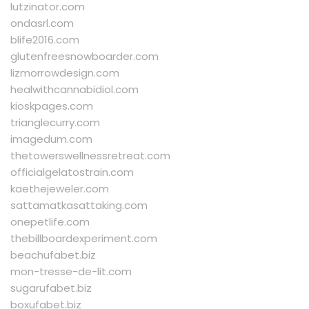
lutzinator.com
ondasrl.com
blife2016.com
glutenfreesnowboarder.com
lizmorrowdesign.com
healwithcannabidiol.com
kioskpages.com
trianglecurry.com
imagedum.com
thetowerswellnessretreat.com
officialgelatostrain.com
kaethejeweler.com
sattamatkasattaking.com
onepetlife.com
thebillboardexperiment.com
beachufabet.biz
mon-tresse-de-lit.com
sugarufabet.biz
boxufabet.biz