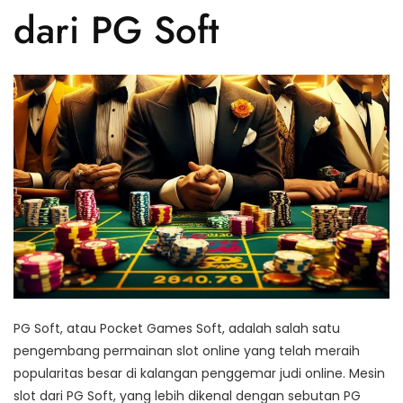
dari PG Soft
PG Soft, atau Pocket Games Soft, adalah salah satu
pengembang permainan slot online yang telah meraih
popularitas besar di kalangan penggemar judi online. Mesin
slot dari PG Soft, yang lebih dikenal dengan sebutan PG