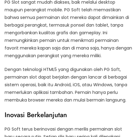
PG Slot sangat mudah diakses, baik melalui desktop
maupun perangkat mobile. PG Soft telah memastikan
bahwa semua permainan slot mereka dapat dimainkan di
berbagai perangkat, termasuk ponsel dan tablet, tanpa
mengorbankan kualitas grafis dan gameplay. Ini
memungkinkan pemain untuk menikmati permainan
favorit mereka kapan saja dan di mana saja, hanya dengan
menggunakan perangkat yang mereka miliki.
Dengan teknologi HTML5 yang digunakan oleh PG Soft,
permainan slot dapat berjalan dengan lancar di berbagai
sistem operasi, baik itu Android, iOS, atau Windows, tanpa
memerlukan aplikasi tambahan. Pemain hanya perlu
membuka browser mereka dan mulai bermain langsung.
Inovasi Berkelanjutan
PG Soft terus berinovasi dengan merilis permainan slot
baru secara rutin. Setiap rilis baru sering kali dilengkapi