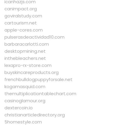
icanhazjs.com
canimpact.org
goviralstudy.com
cartourism.net
apple-cores.com
pulserasdeactividad10.com
barbaracarlotti.com
desktopmining.net
inthebleachers.net
lexapro-rx-store.com
buyskincareproducts.org
frenchbulldogpuppyforsale.net
kogamasquid.com
themultiplicationtablechart.com
casinoglamour.org
dextercoin.io
christianarticledirectory.org
5homestyle.com