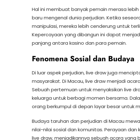
Hal ini membuat banyak pemain merasa lebih 
baru mengenal dunia perjudian. Ketika seseo
manipulasi, mereka lebih cenderung untuk te
Kepercayaan yang dibangun ini dapat menja
panjang antara kasino dan para pemain.
Fenomena Sosial dan Budaya
Di luar aspek perjudian, live draw juga menci
masyarakat. Di Macau, live draw menjadi acar
Sebuah pertemuan untuk menyaksikan live dr
keluarga untuk berbagi momen bersama. Dalam
orang berkumpul di depan layar besar untuk
Budaya taruhan dan perjudian di Macau mewaki
nilai-nilai sosial dan komunitas. Perayaan dan
live draw, menjadikannya sebuah acara yan