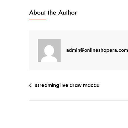
About the Author
admin@onlineshopera.com
Post
streaming live draw macau
navigation