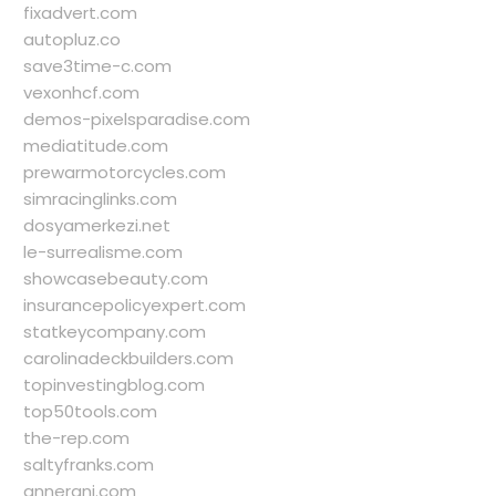
fixadvert.com
autopluz.co
save3time-c.com
vexonhcf.com
demos-pixelsparadise.com
mediatitude.com
prewarmotorcycles.com
simracinglinks.com
dosyamerkezi.net
le-surrealisme.com
showcasebeauty.com
insurancepolicyexpert.com
statkeycompany.com
carolinadeckbuilders.com
topinvestingblog.com
top50tools.com
the-rep.com
saltyfranks.com
annerani.com