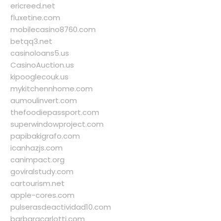
ericreed.net
fluxetine.com
mobilecasino8760.com
betqq3.net
casinoloans5.us
CasinoAuction.us
kipooglecouk.us
mykitchennhome.com
aumoulinvert.com
thefoodiepassport.com
superwindowproject.com
papibakigrafo.com
icanhazjs.com
canimpact.org
goviralstudy.com
cartourism.net
apple-cores.com
pulserasdeactividad10.com
barbaracarlotti.com