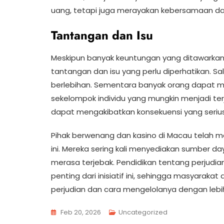
uang, tetapi juga merayakan kebersamaan d
Tantangan dan Isu
Meskipun banyak keuntungan yang ditawarkan,
tantangan dan isu yang perlu diperhatikan. S
berlebihan. Sementara banyak orang dapat me
sekelompok individu yang mungkin menjadi terj
dapat mengakibatkan konsekuensi yang seriu
Pihak berwenang dan kasino di Macau telah 
ini. Mereka sering kali menyediakan sumber
merasa terjebak. Pendidikan tentang perjudi
penting dari inisiatif ini, sehingga masyaraka
perjudian dan cara mengelolanya dengan lebih
Feb 20, 2026
Uncategorized