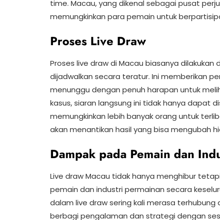
time. Macau, yang dikenal sebagai pusat perj
memungkinkan para pemain untuk berpartisi
Proses Live Draw
Proses live draw di Macau biasanya dilakuka
dijadwalkan secara teratur. Ini memberikan 
menunggu dengan penuh harapan untuk melih
kasus, siaran langsung ini tidak hanya dapat di
memungkinkan lebih banyak orang untuk terl
akan menantikan hasil yang bisa mengubah h
Dampak pada Pemain dan Indu
Live draw Macau tidak hanya menghibur tetapi
pemain dan industri permainan secara keselur
dalam live draw sering kali merasa terhubung 
berbagi pengalaman dan strategi dengan ses