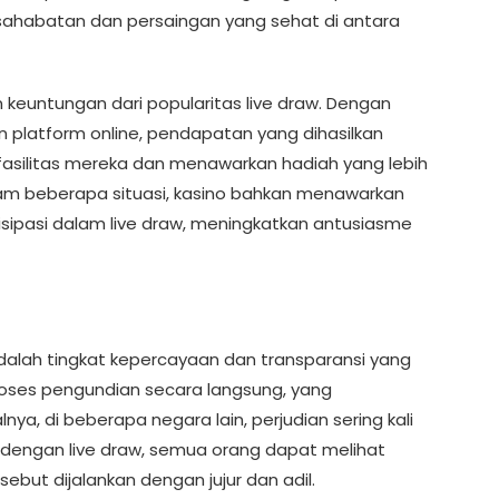
ersahabatan dan persaingan yang sehat di antara
an keuntungan dari popularitas live draw. Dengan
n platform online, pendapatan yang dihasilkan
asilitas mereka dan menawarkan hadiah yang lebih
lam beberapa situasi, kasino bahkan menawarkan
sipasi dalam live draw, meningkatkan antusiasme
dalah tingkat kepercayaan dan transparansi yang
oses pengundian secara langsung, yang
ya, di beberapa negara lain, perjudian sering kali
, dengan live draw, semua orang dapat melihat
but dijalankan dengan jujur dan adil.