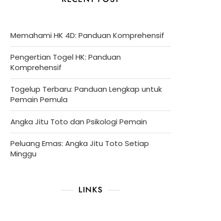
Memahami HK 4D: Panduan Komprehensif
Pengertian Togel HK: Panduan
Komprehensif
Togelup Terbaru: Panduan Lengkap untuk
Pemain Pemula
Angka Jitu Toto dan Psikologi Pemain
Peluang Emas: Angka Jitu Toto Setiap
Minggu
LINKS