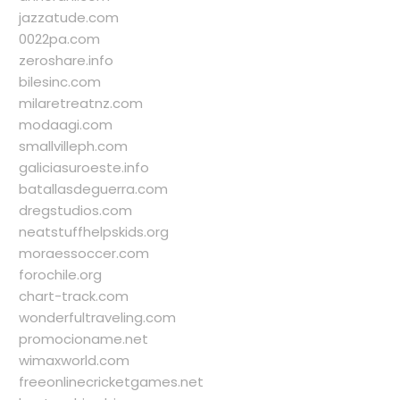
jazzatude.com
0022pa.com
zeroshare.info
bilesinc.com
milaretreatnz.com
modaagi.com
smallvilleph.com
galiciasuroeste.info
batallasdeguerra.com
dregstudios.com
neatstuffhelpskids.org
moraessoccer.com
forochile.org
chart-track.com
wonderfultraveling.com
promocioname.net
wimaxworld.com
freeonlinecricketgames.net