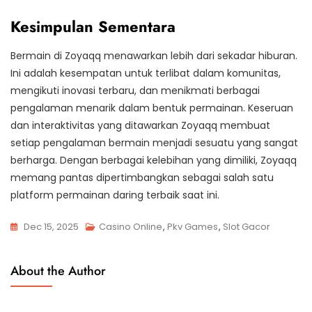
Kesimpulan Sementara
Bermain di Zoyaqq menawarkan lebih dari sekadar hiburan.
Ini adalah kesempatan untuk terlibat dalam komunitas,
mengikuti inovasi terbaru, dan menikmati berbagai
pengalaman menarik dalam bentuk permainan. Keseruan
dan interaktivitas yang ditawarkan Zoyaqq membuat
setiap pengalaman bermain menjadi sesuatu yang sangat
berharga. Dengan berbagai kelebihan yang dimiliki, Zoyaqq
memang pantas dipertimbangkan sebagai salah satu
platform permainan daring terbaik saat ini.
Dec 15, 2025
Casino Online
,
Pkv Games
,
Slot Gacor
About the Author