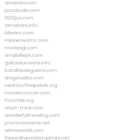
annerani.com
jazzatude.com
0022pa.com
zeroshare.info
bilesinc.com
milaretreatnz.com
modaagi.com
smallvilleph.com
galiciasuroeste.info
batallasdeguerra.com
dregstudios.com
neatstuffhelpskids.org
moraessoccer.com
forochile.org
chart-track.com
wonderfultraveling.com
promocioname.net
wimaxworld.com
freeonlinecricketgames.net