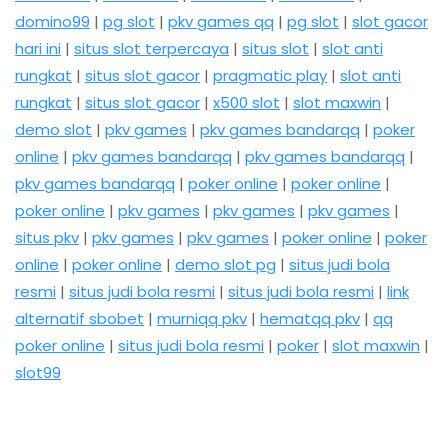
domino99
|
pg slot
|
pkv games qq
|
pg slot
|
slot gacor
hari ini
|
situs slot terpercaya
|
situs slot
|
slot anti
rungkat
|
situs slot gacor
|
pragmatic play
|
slot anti
rungkat
|
situs slot gacor
|
x500 slot
|
slot maxwin
|
demo slot
|
pkv games
|
pkv games bandarqq
|
poker
online
|
pkv games bandarqq
|
pkv games bandarqq
|
pkv games bandarqq
|
poker online
|
poker online
|
poker online
|
pkv games
|
pkv games
|
pkv games
|
situs pkv
|
pkv games
|
pkv games
|
poker online
|
poker
online
|
poker online
|
demo slot pg
|
situs judi bola
resmi
|
situs judi bola resmi
|
situs judi bola resmi
|
link
alternatif sbobet
|
murniqq pkv
|
hematqq pkv
|
qq
poker online
|
situs judi bola resmi
|
poker
|
slot maxwin
|
slot99