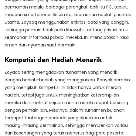
permainan melalui berbagai perangkat, baik itu PC, tablet,
maupun smartphone. Selain itu, keamanan adalah prioritas
utama. Zoyaqq menggunakan enkripsi data yang canggih,
sehingga pemain tidak perlu khawatir tentang privasi atau
keamanan informasi pribadi mereka. Ini menciptakan rasa
aman dan nyaman saat bermain.
Kompetisi dan Hadiah Menarik
Zoyaqq sering mengadakan turnamen yang menarik
dengan hadiah-hadiah yang menggiurkan. Banyak pemain
yang mengikuti kompetisi ini tidak hanya untuk meraih
hadiah, tetapi juga untuk meningkatkan keterampilan
mereka dan melihat sejauh mana mereka dapat bersaing
dengan pemain lain. Misalnya, dalam turnamen bulanan,
terdapat tantangan berbeda yang diadakan untuk
masing-masing permainan, sehingga memberikan variasi
dan kesenangan yang terus menerus bagi para peserta.