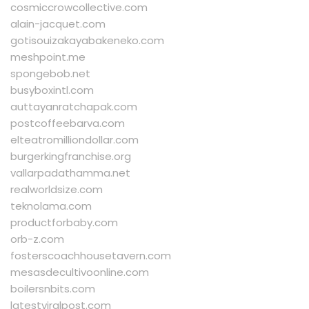
cosmiccrowcollective.com
alain-jacquet.com
gotisouizakayabakeneko.com
meshpoint.me
spongebob.net
busyboxintl.com
auttayanratchapak.com
postcoffeebarva.com
elteatromilliondollar.com
burgerkingfranchise.org
vallarpadathamma.net
realworldsize.com
teknolama.com
productforbaby.com
orb-z.com
fosterscoachhousetavern.com
mesasdecultivoonline.com
boilersnbits.com
latestviralpost.com