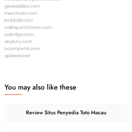
geekdailies.com
merchrain.com
kmbb28.com
callreportsforum.com
sokmilya.com
abyluny.com
boomjavtrk.com
apklead.net
You may also like these
Review Situs Penyedia Toto Macau