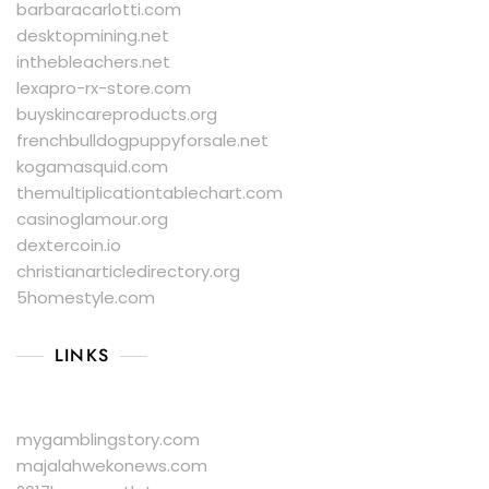
barbaracarlotti.com
desktopmining.net
inthebleachers.net
lexapro-rx-store.com
buyskincareproducts.org
frenchbulldogpuppyforsale.net
kogamasquid.com
themultiplicationtablechart.com
casinoglamour.org
dextercoin.io
christianarticledirectory.org
5homestyle.com
LINKS
mygamblingstory.com
majalahwekonews.com