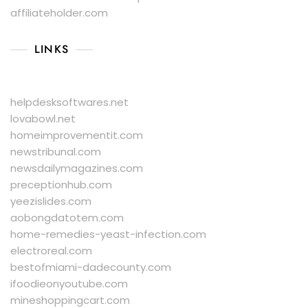
affiliateholder.com
LINKS
helpdesksoftwares.net
lovabowl.net
homeimprovementit.com
newstribunal.com
newsdailymagazines.com
preceptionhub.com
yeezislides.com
aobongdatotem.com
home-remedies-yeast-infection.com
electroreal.com
bestofmiami-dadecounty.com
ifoodieonyoutube.com
mineshoppingcart.com