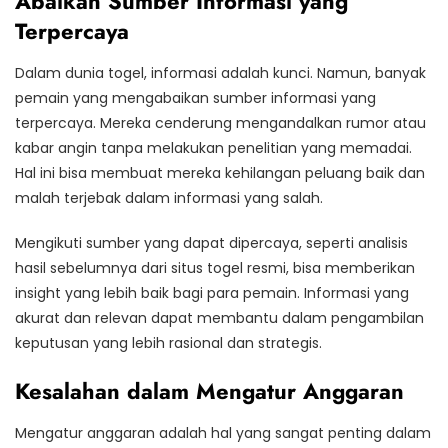
Abaikan Sumber Informasi yang
Terpercaya
Dalam dunia togel, informasi adalah kunci. Namun, banyak
pemain yang mengabaikan sumber informasi yang
terpercaya. Mereka cenderung mengandalkan rumor atau
kabar angin tanpa melakukan penelitian yang memadai.
Hal ini bisa membuat mereka kehilangan peluang baik dan
malah terjebak dalam informasi yang salah.
Mengikuti sumber yang dapat dipercaya, seperti analisis
hasil sebelumnya dari situs togel resmi, bisa memberikan
insight yang lebih baik bagi para pemain. Informasi yang
akurat dan relevan dapat membantu dalam pengambilan
keputusan yang lebih rasional dan strategis.
Kesalahan dalam Mengatur Anggaran
Mengatur anggaran adalah hal yang sangat penting dalam