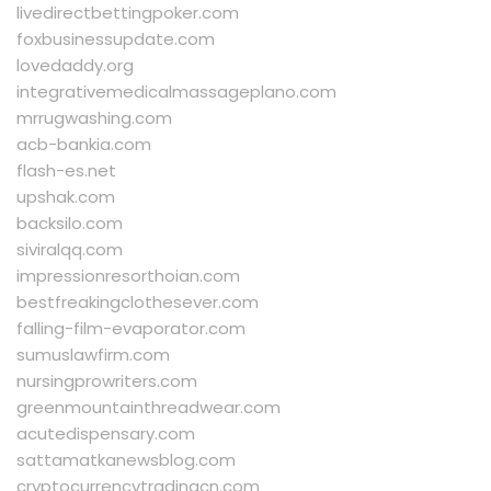
livedirectbettingpoker.com
foxbusinessupdate.com
lovedaddy.org
integrativemedicalmassageplano.com
mrrugwashing.com
acb-bankia.com
flash-es.net
upshak.com
backsilo.com
siviralqq.com
impressionresorthoian.com
bestfreakingclothesever.com
falling-film-evaporator.com
sumuslawfirm.com
nursingprowriters.com
greenmountainthreadwear.com
acutedispensary.com
sattamatkanewsblog.com
cryptocurrencytradingcn.com