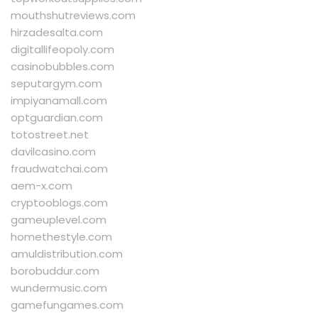
mouthshutreviews.com
hirzadesalta.com
digitallifeopoly.com
casinobubbles.com
seputargym.com
impiyanamall.com
optguardian.com
totostreet.net
davilcasino.com
fraudwatchai.com
aem-x.com
cryptooblogs.com
gameuplevel.com
homethestyle.com
amuldistribution.com
borobuddur.com
wundermusic.com
gamefungames.com