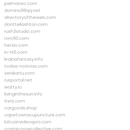
pelmanec.com
domino99qq.net
directoryoftheweb.com
donttellashton.com
rush3studio.com
roro90.com
herzio.com
in-hi5.com
krainafantasy.info
todas-noticias.com
senikartu.com
rusportal.net
watty.io
livinginthesun.info
itsriz.com
cargoods.shop
capetownacupuncture.com
bitcoinvideospro.com
cosmiccrowcollective.com