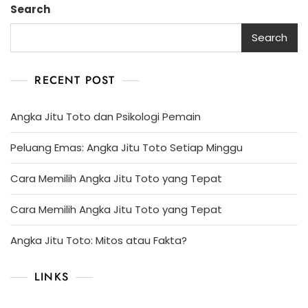
Search
Search
RECENT POST
Angka Jitu Toto dan Psikologi Pemain
Peluang Emas: Angka Jitu Toto Setiap Minggu
Cara Memilih Angka Jitu Toto yang Tepat
Cara Memilih Angka Jitu Toto yang Tepat
Angka Jitu Toto: Mitos atau Fakta?
LINKS