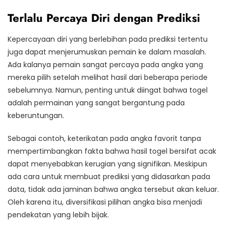
Terlalu Percaya Diri dengan Prediksi
Kepercayaan diri yang berlebihan pada prediksi tertentu
juga dapat menjerumuskan pemain ke dalam masalah.
Ada kalanya pemain sangat percaya pada angka yang
mereka pilih setelah melihat hasil dari beberapa periode
sebelumnya. Namun, penting untuk diingat bahwa togel
adalah permainan yang sangat bergantung pada
keberuntungan.
Sebagai contoh, keterikatan pada angka favorit tanpa
mempertimbangkan fakta bahwa hasil togel bersifat acak
dapat menyebabkan kerugian yang signifikan. Meskipun
ada cara untuk membuat prediksi yang didasarkan pada
data, tidak ada jaminan bahwa angka tersebut akan keluar.
Oleh karena itu, diversifikasi pilihan angka bisa menjadi
pendekatan yang lebih bijak.