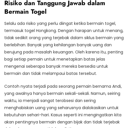
Risiko dan Tanggung Jawab dalam
Bermain Togel
Selalu ada risiko yang perlu diingat ketika bermain togel,
termasuk togel Hongkong. Dengan harapan untuk menang,
tidak sedikit orang yang terjebak dalam siklus bermain yang
berlebihan. Banyak yang kehilangan banyak uang dan
berujung pada masalah keuangan. Oleh karena itu, penting
bagi setiap pemain untuk menetapkan batas jelas
mengenai seberapa banyak mereka bersedia untuk
bermain dan tidak melampaui batas tersebut.
Contoh nyata terjadi pada seorang pemain bernama Andi,
yang awalnya hanya bermain sekali-sekali. Namun, seiring
waktu, ia menjadi sangat terobsesi dan sering
menghabiskan uang yang seharusnya dialokasikan untuk
kebutuhan sehari-hari. Kasus seperti ini mengingatkan kita
akan pentingnya bermain dengan bijak dan tidak terjebak