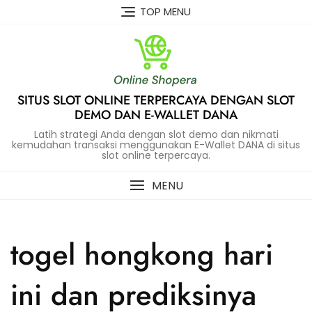
Skip
TOP MENU
to
content
SITUS SLOT ONLINE TERPERCAYA DENGAN SLOT
DEMO DAN E-WALLET DANA
Latih strategi Anda dengan slot demo dan nikmati
kemudahan transaksi menggunakan E-Wallet DANA di situs
slot online terpercaya.
MENU
togel hongkong hari
ini dan prediksinya