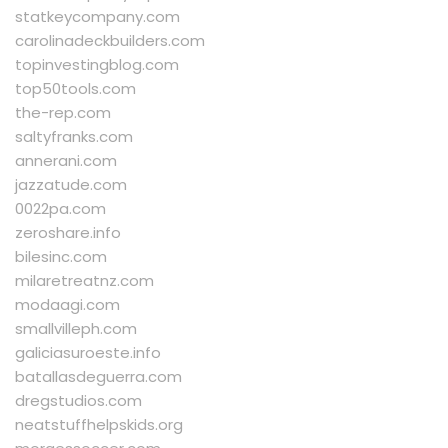
statkeycompany.com
carolinadeckbuilders.com
topinvestingblog.com
top50tools.com
the-rep.com
saltyfranks.com
annerani.com
jazzatude.com
0022pa.com
zeroshare.info
bilesinc.com
milaretreatnz.com
modaagi.com
smallvilleph.com
galiciasuroeste.info
batallasdeguerra.com
dregstudios.com
neatstuffhelpskids.org