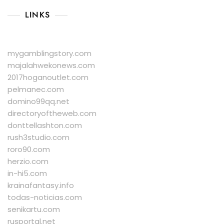
LINKS
mygamblingstory.com
majalahwekonews.com
2017hoganoutlet.com
pelmanec.com
domino99qq.net
directoryoftheweb.com
donttellashton.com
rush3studio.com
roro90.com
herzio.com
in-hi5.com
krainafantasy.info
todas-noticias.com
senikartu.com
rusportal.net