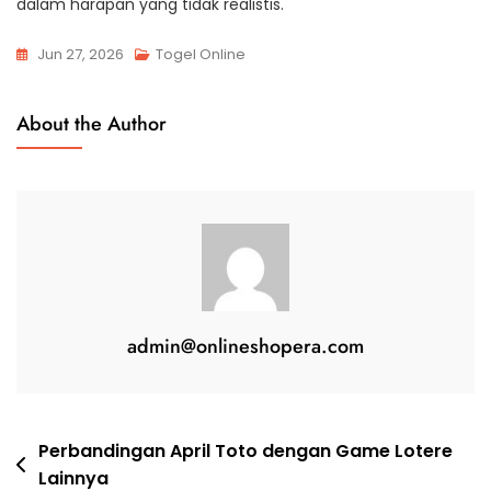
dalam harapan yang tidak realistis.
Jun 27, 2026
Togel Online
About the Author
admin@onlineshopera.com
Post
Perbandingan April Toto dengan Game Lotere
Lainnya
navigation