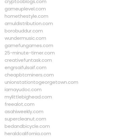
cryptooblogs.com
gameuplevel.com
homethestyle.com
amuldistribution.com
borobuddur.com
wundermusic.com
gamefungames.com
25-minute-timer.com
creativefuntask.com
engrsaifulsaif.com
cheapbtcminers.com
unionstationtogeorgetown.com
iamayudoc.com
mylittlebighead.com
freealot.com
asahiweekly.com
supercleanut.com
bedandbicycle.com
heraldcalifornia.com