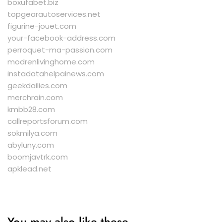
boxufabet.biz
topgearautoservices.net
figurine-jouet.com
your-facebook-address.com
perroquet-ma-passion.com
modrenlivinghome.com
instadatahelpainews.com
geekdailies.com
merchrain.com
kmbb28.com
callreportsforum.com
sokmilya.com
abyluny.com
boomjavtrk.com
apklead.net
You may also like these