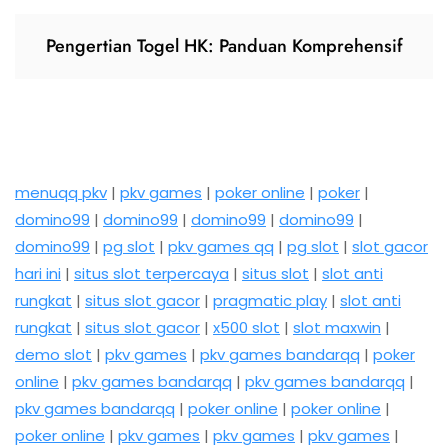
Pengertian Togel HK: Panduan Komprehensif
menuqq pkv
|
pkv games
|
poker online
|
poker
|
domino99
|
domino99
|
domino99
|
domino99
|
domino99
|
pg slot
|
pkv games qq
|
pg slot
|
slot gacor
hari ini
|
situs slot terpercaya
|
situs slot
|
slot anti
rungkat
|
situs slot gacor
|
pragmatic play
|
slot anti
rungkat
|
situs slot gacor
|
x500 slot
|
slot maxwin
|
demo slot
|
pkv games
|
pkv games bandarqq
|
poker
online
|
pkv games bandarqq
|
pkv games bandarqq
|
pkv games bandarqq
|
poker online
|
poker online
|
poker online
|
pkv games
|
pkv games
|
pkv games
|