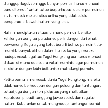
dianggap ilegal, sehingga banyak pemain harus mencari
cara alternatif untuk tetap berpartisipasi dalam permainan
ini, termasuk melalui situs online yang tidak selalu
beroperasi di bawah hukum yang jelas.
Hal ini menciptakan situasi di mana pemain berisiko
kehilangan uang tanpa adanya perlindungan dari pihak
berwenang. Regula yang ketat berarti bahwa pemain tidak
memiliki banyak pilihan dalam hal resiko yang mereka
hadapi. Aspek legalitas Togel Hongkong pun terus menuai
diskusi, di mana ada suara vokal meminta agar permainan
ini diatur dengan lebih baik untuk melindungi pemain.
Ketika pemain memasuki dunia Togel Hongkong, mereka
tidak hanya berhadapan dengan peluang dan tantangan,
tetapi juga dengan kompleksitas yang melibatkan
keputusan pribadi, tanggung jawab sosial, dan regulasi
hukum. Keberanian untuk menghadapi tantangan sambil