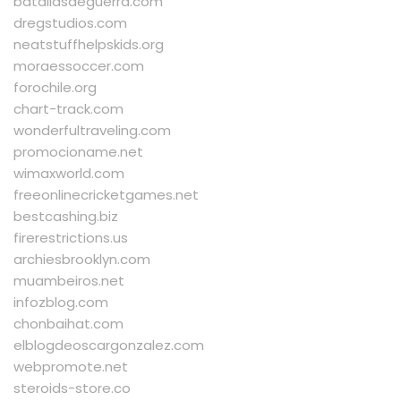
batallasdeguerra.com
dregstudios.com
neatstuffhelpskids.org
moraessoccer.com
forochile.org
chart-track.com
wonderfultraveling.com
promocioname.net
wimaxworld.com
freeonlinecricketgames.net
bestcashing.biz
firerestrictions.us
archiesbrooklyn.com
muambeiros.net
infozblog.com
chonbaihat.com
elblogdeoscargonzalez.com
webpromote.net
steroids-store.co