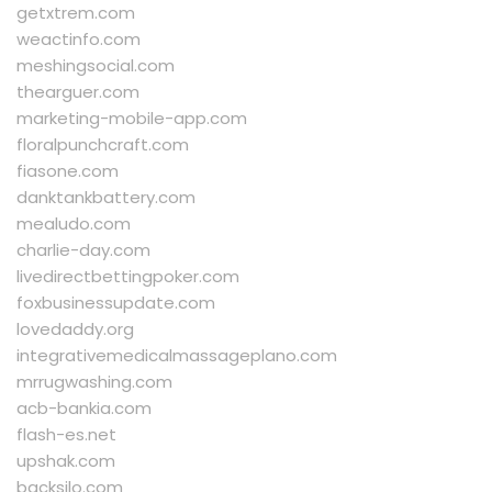
getxtrem.com
weactinfo.com
meshingsocial.com
thearguer.com
marketing-mobile-app.com
floralpunchcraft.com
fiasone.com
danktankbattery.com
mealudo.com
charlie-day.com
livedirectbettingpoker.com
foxbusinessupdate.com
lovedaddy.org
integrativemedicalmassageplano.com
mrrugwashing.com
acb-bankia.com
flash-es.net
upshak.com
backsilo.com