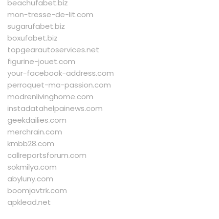
beachufabet.biz
mon-tresse-de-lit.com
sugarufabet.biz
boxufabet.biz
topgearautoservices.net
figurine-jouet.com
your-facebook-address.com
perroquet-ma-passion.com
modrenlivinghome.com
instadatahelpainews.com
geekdailies.com
merchrain.com
kmbb28.com
callreportsforum.com
sokmilya.com
abyluny.com
boomjavtrk.com
apklead.net