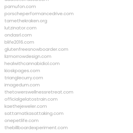
pamufon.com
porscheperformancedrive.com
tamethekraken.org
lutzinator.com
ondasrl.com
blife2016.com
glutenfreesnowboarder.com
lizmorrowdesign.com
healwithcannabidiol.com
kioskpages.com
trianglecurry.com
imagedum.com
thetowerswellnessretreat.com
officialgelatostrain.com
kaethejeweler.com
sattamatkasattaking.com
onepetlife.com
thebillboardexperiment.com