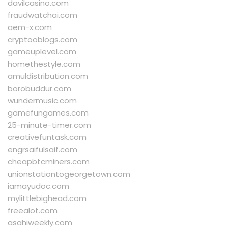
davilcasino.com
fraudwatchai.com
aem-x.com
cryptooblogs.com
gameuplevel.com
homethestyle.com
amuldistribution.com
borobuddur.com
wundermusic.com
gamefungames.com
25-minute-timer.com
creativefuntask.com
engrsaifulsaif.com
cheapbtcminers.com
unionstationtogeorgetown.com
iamayudoc.com
mylittlebighead.com
freealot.com
asahiweekly.com