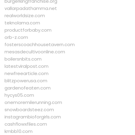
burgerkingfranchise.org
vallarpadathamma.net
realworldsize.com
teknolama.com
productforbaby.com
orb-z.com
fosterscoachhousetavern.com
mesasdecultivoonline.com
boilersnbits.com
latestviralpost.com
newfreearticle.com
blitzpowerusa.com
gardenofeaten.com
hycys05.com
onemoremilerunning.com
snowboardsteez.com
instagrambioforgirls.com
cashflowxfiles.com
kmbb10.com