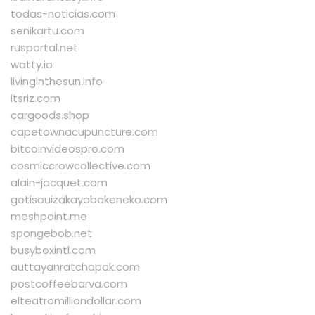
todas-noticias.com
senikartu.com
rusportal.net
watty.io
livinginthesun.info
itsriz.com
cargoods.shop
capetownacupuncture.com
bitcoinvideospro.com
cosmiccrowcollective.com
alain-jacquet.com
gotisouizakayabakeneko.com
meshpoint.me
spongebob.net
busyboxintl.com
auttayanratchapak.com
postcoffeebarva.com
elteatromilliondollar.com