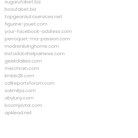
sugarufabet.biz
boxufabet.biz
topgearautoservices.net
figurine-jouet.com
your-facebook-address.com
perroquet-ma-passion.com
modrenlivinghome.com
instadatahelpainews.com
geekdailies.com
merchrain.com
kmbb28.com
callreportsforum.com
sokmilya.com
abyluny.com
boomjavtrk.com
apklead.net