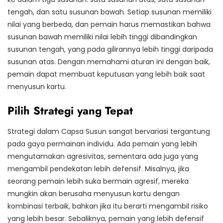
tengah, dan satu susunan bawah. Setiap susunan memiliki
nilai yang berbeda, dan pemain harus memastikan bahwa
susunan bawah memiliki nilai lebih tinggi dibandingkan
susunan tengah, yang pada gilirannya lebih tinggi daripada
susunan atas. Dengan memahami aturan ini dengan baik,
pemain dapat membuat keputusan yang lebih baik saat
menyusun kartu.
Pilih Strategi yang Tepat
Strategi dalam Capsa Susun sangat bervariasi tergantung
pada gaya permainan individu. Ada pemain yang lebih
mengutamakan agresivitas, sementara ada juga yang
mengambil pendekatan lebih defensif. Misalnya, jika
seorang pemain lebih suka bermain agresif, mereka
mungkin akan berusaha menyusun kartu dengan
kombinasi terbaik, bahkan jika itu berarti mengambil risiko
yang lebih besar. Sebaliknya, pemain yang lebih defensif