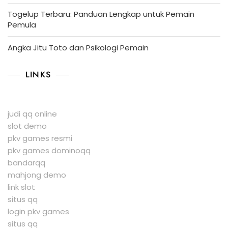
Togelup Terbaru: Panduan Lengkap untuk Pemain
Pemula
Angka Jitu Toto dan Psikologi Pemain
LINKS
judi qq online
slot demo
pkv games resmi
pkv games dominoqq
bandarqq
mahjong demo
link slot
situs qq
login pkv games
situs qq