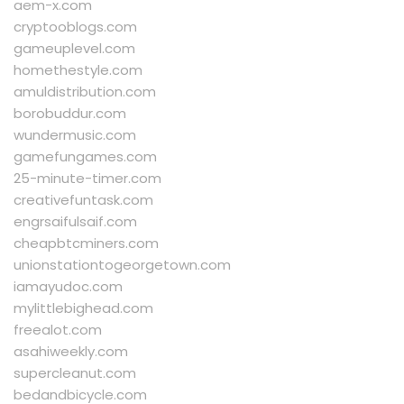
aem-x.com
cryptooblogs.com
gameuplevel.com
homethestyle.com
amuldistribution.com
borobuddur.com
wundermusic.com
gamefungames.com
25-minute-timer.com
creativefuntask.com
engrsaifulsaif.com
cheapbtcminers.com
unionstationtogeorgetown.com
iamayudoc.com
mylittlebighead.com
freealot.com
asahiweekly.com
supercleanut.com
bedandbicycle.com