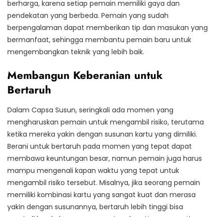
berharga, karena setiap pemain memiliki gaya dan
pendekatan yang berbeda. Pemain yang sudah
berpengalaman dapat memberikan tip dan masukan yang
bermanfaat, sehingga membantu pemain baru untuk
mengembangkan teknik yang lebih baik.
Membangun Keberanian untuk
Bertaruh
Dalam Capsa Susun, seringkali ada momen yang
mengharuskan pemain untuk mengambil risiko, terutama
ketika mereka yakin dengan susunan kartu yang dimiliki.
Berani untuk bertaruh pada momen yang tepat dapat
membawa keuntungan besar, namun pemain juga harus
mampu mengenali kapan waktu yang tepat untuk
mengambil risiko tersebut. Misalnya, jika seorang pemain
memiliki kombinasi kartu yang sangat kuat dan merasa
yakin dengan susunannya, bertaruh lebih tinggi bisa