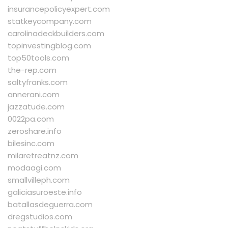
insurancepolicyexpert.com
statkeycompany.com
carolinadeckbuilders.com
topinvestingblog.com
top50tools.com
the-rep.com
saltyfranks.com
annerani.com
jazzatude.com
0022pa.com
zeroshare.info
bilesinc.com
milaretreatnz.com
modaagi.com
smallvilleph.com
galiciasuroeste.info
batallasdeguerra.com
dregstudios.com