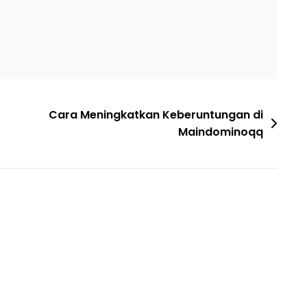
Cara Meningkatkan Keberuntungan di
Maindominoqq