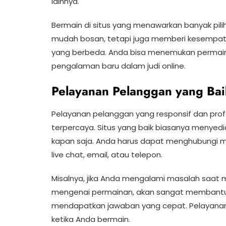
lainnya.
Bermain di situs yang menawarkan banyak pil
mudah bosan, tetapi juga memberi kesempata
yang berbeda. Anda bisa menemukan permai
pengalaman baru dalam judi online.
Pelayanan Pelanggan yang Bai
Pelayanan pelanggan yang responsif dan profes
terpercaya. Situs yang baik biasanya menye
kapan saja. Anda harus dapat menghubungi mer
live chat, email, atau telepon.
Misalnya, jika Anda mengalami masalah saat m
mengenai permainan, akan sangat membantu 
mendapatkan jawaban yang cepat. Pelayana
ketika Anda bermain.