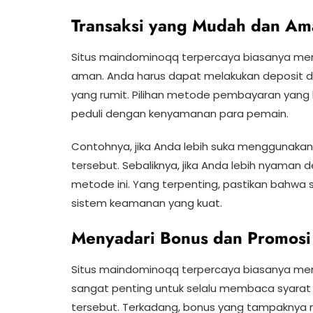
Transaksi yang Mudah dan Am
Situs maindominoqq terpercaya biasanya me
aman. Anda harus dapat melakukan deposit 
yang rumit. Pilihan metode pembayaran yang
peduli dengan kenyamanan para pemain.
Contohnya, jika Anda lebih suka menggunakan 
tersebut. Sebaliknya, jika Anda lebih nyaman 
metode ini. Yang terpenting, pastikan bahwa 
sistem keamanan yang kuat.
Menyadari Bonus dan Promosi
Situs maindominoqq terpercaya biasanya me
sangat penting untuk selalu membaca syara
tersebut. Terkadang, bonus yang tampaknya m