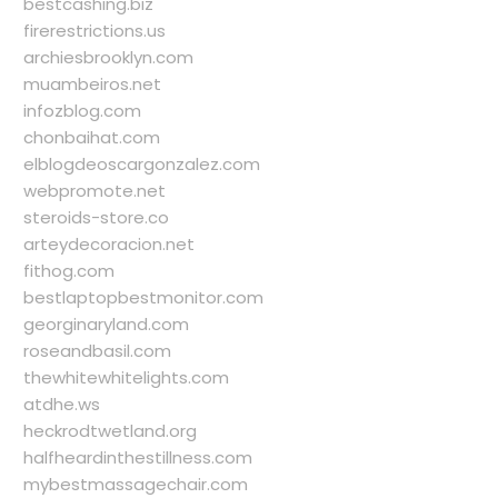
bestcashing.biz
firerestrictions.us
archiesbrooklyn.com
muambeiros.net
infozblog.com
chonbaihat.com
elblogdeoscargonzalez.com
webpromote.net
steroids-store.co
arteydecoracion.net
fithog.com
bestlaptopbestmonitor.com
georginaryland.com
roseandbasil.com
thewhitewhitelights.com
atdhe.ws
heckrodtwetland.org
halfheardinthestillness.com
mybestmassagechair.com