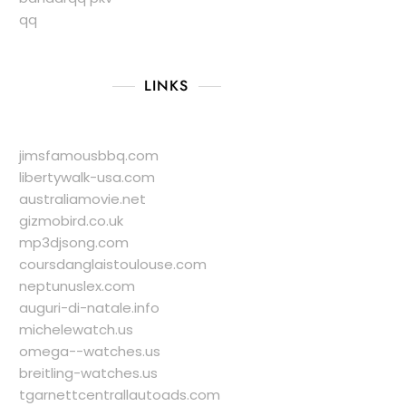
qq
LINKS
jimsfamousbbq.com
libertywalk-usa.com
australiamovie.net
gizmobird.co.uk
mp3djsong.com
coursdanglaistoulouse.com
neptunuslex.com
auguri-di-natale.info
michelewatch.us
omega--watches.us
breitling-watches.us
tgarnettcentrallautoads.com