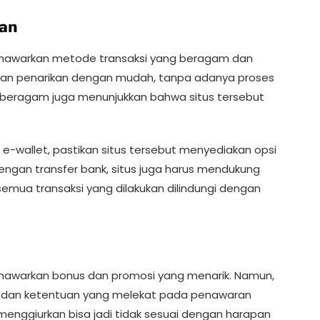
an
nawarkan metode transaksi yang beragam dan
dan penarikan dengan mudah, tanpa adanya proses
 beragam juga menunjukkan bahwa situs tersebut
e-wallet, pastikan situs tersebut menyediakan opsi
dengan transfer bank, situs juga harus mendukung
semua transaksi yang dilakukan dilindungi dengan
nawarkan bonus dan promosi yang menarik. Namun,
t dan ketentuan yang melekat pada penawaran
enggiurkan bisa jadi tidak sesuai dengan harapan