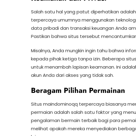
Salah satu hal yang patut diperhatikan adalah
terpercaya umumnya menggunakan teknologi enk
data pribadi dan transaksi keuangan Anda am
Pastikan bahwa situs tersebut mencantumkan k
Misalnya, Anda mungkin ingin tahu bahwa info
kepada pihak ketiga tanpa izin. Beberapa situ
untuk menambah lapisan keamanan. Ini ada
akun Anda dari akses yang tidak sah.
Beragam Pilihan Permainan
Situs maindominoqq terpercaya biasanya men
permaian adalah salah satu faktor yang men
pengalaman bermain terbaik bagi para pemain
melihat apakah mereka menyediakan berbagai