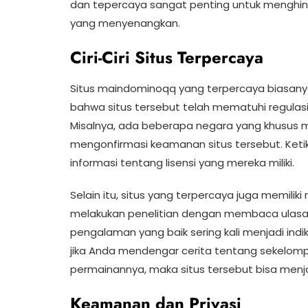
dan tepercaya sangat penting untuk menghi
yang menyenangkan.
Ciri-Ciri Situs Terpercaya
Situs maindominoqq yang terpercaya biasanya m
bahwa situs tersebut telah mematuhi regulas
Misalnya, ada beberapa negara yang khusus 
mengonfirmasi keamanan situs tersebut. Keti
informasi tentang lisensi yang mereka miliki.
Selain itu, situs yang terpercaya juga memilik
melakukan penelitian dengan membaca ulasan d
pengalaman yang baik sering kali menjadi indi
jika Anda mendengar cerita tentang sekelom
permainannya, maka situs tersebut bisa menj
Keamanan dan Privasi