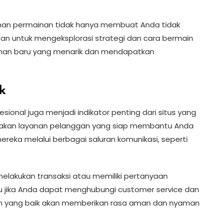
ihan permainan tidak hanya membuat Anda tidak
n untuk mengeksplorasi strategi dan cara bermain
nan baru yang menarik dan mendapatkan
k
ional juga menjadi indikator penting dari situs yang
diakan layanan pelanggan yang siap membantu Anda
eka melalui berbagai saluran komunikasi, seperti
elakukan transaksi atau memiliki pertanyaan
jika Anda dapat menghubungi customer service dan
n yang baik akan memberikan rasa aman dan nyaman