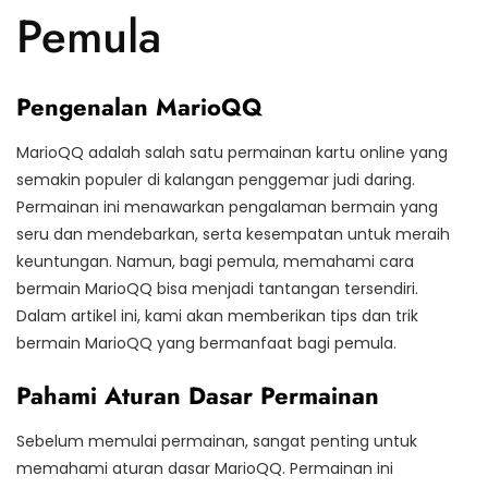
Pemula
Pengenalan MarioQQ
MarioQQ adalah salah satu permainan kartu online yang
semakin populer di kalangan penggemar judi daring.
Permainan ini menawarkan pengalaman bermain yang
seru dan mendebarkan, serta kesempatan untuk meraih
keuntungan. Namun, bagi pemula, memahami cara
bermain MarioQQ bisa menjadi tantangan tersendiri.
Dalam artikel ini, kami akan memberikan tips dan trik
bermain MarioQQ yang bermanfaat bagi pemula.
Pahami Aturan Dasar Permainan
Sebelum memulai permainan, sangat penting untuk
memahami aturan dasar MarioQQ. Permainan ini