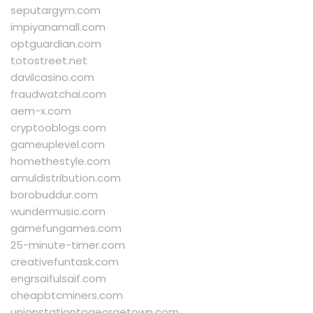
seputargym.com
impiyanamall.com
optguardian.com
totostreet.net
davilcasino.com
fraudwatchai.com
aem-x.com
cryptooblogs.com
gameuplevel.com
homethestyle.com
amuldistribution.com
borobuddur.com
wundermusic.com
gamefungames.com
25-minute-timer.com
creativefuntask.com
engrsaifulsaif.com
cheapbtcminers.com
unionstationtogeorgetown.com