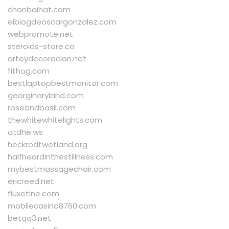
chonbaihat.com
elblogdeoscargonzalez.com
webpromote.net
steroids-store.co
arteydecoracion.net
fithog.com
bestlaptopbestmonitor.com
georginaryland.com
roseandbasil.com
thewhitewhitelights.com
atdhe.ws
heckrodtwetland.org
halfheardinthestillness.com
mybestmassagechair.com
ericreed.net
fluxetine.com
mobilecasino8760.com
betqq3.net