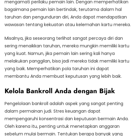
mengamati perilaku pemain lain. Dengan memperhatikan
bagaimana pemain lain bertindak, terutama dalam hal
taruhan dan pengunduran diri, Anda dapat mendapatkan
wawasan tentang kekuatan atau kelemahan kartu mereka.
Misalnya, jika seseorang terlihat sangat percaya diri dan
sering menaikkan taruhan, mereka mungkin memiliki kartu
yang kuat. Namun, jika pemain lain sering kali hanya
melakukan panggilan, bisa jadi mereka tidak memiliki kartu
yang baik. Memperhatikan pola taruhan ini dapat
membantu Anda membuat keputusan yang lebih baik.
Kelola Bankroll Anda dengan Bijak
Pengelolaan bankroll adalah aspek yang sangat penting
dalam permainan judi. Stres keuangan dapat
mempengaruhi konsentrasi dan keputusan bermain Anda.
Oleh karena itu, penting untuk menetapkan anggaran
sebelum mulai bermain. Tentukan berapa banyak yang