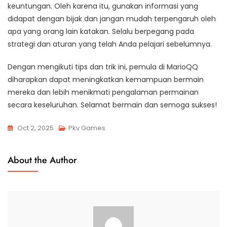
keuntungan. Oleh karena itu, gunakan informasi yang
didapat dengan bijak dan jangan mudah terpengaruh oleh
apa yang orang lain katakan. Selalu berpegang pada
strategi dan aturan yang telah Anda pelajari sebelumnya.
Dengan mengikuti tips dan trik ini, pemula di MarioQQ
diharapkan dapat meningkatkan kemampuan bermain
mereka dan lebih menikmati pengalaman permainan
secara keseluruhan. Selamat bermain dan semoga sukses!
Oct 2, 2025
Pkv Games
About the Author