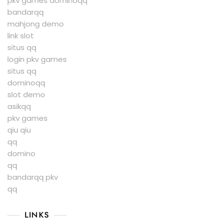
pkv games dominoqq
bandarqq
mahjong demo
link slot
situs qq
login pkv games
situs qq
dominoqq
slot demo
asikqq
pkv games
qiu qiu
qq
domino
qq
bandarqq pkv
qq
LINKS