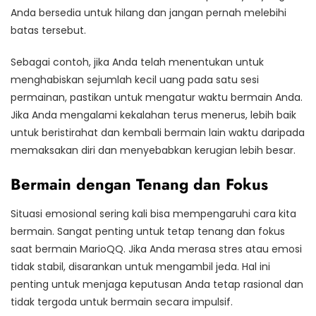
Anda bersedia untuk hilang dan jangan pernah melebihi
batas tersebut.
Sebagai contoh, jika Anda telah menentukan untuk
menghabiskan sejumlah kecil uang pada satu sesi
permainan, pastikan untuk mengatur waktu bermain Anda.
Jika Anda mengalami kekalahan terus menerus, lebih baik
untuk beristirahat dan kembali bermain lain waktu daripada
memaksakan diri dan menyebabkan kerugian lebih besar.
Bermain dengan Tenang dan Fokus
Situasi emosional sering kali bisa mempengaruhi cara kita
bermain. Sangat penting untuk tetap tenang dan fokus
saat bermain MarioQQ. Jika Anda merasa stres atau emosi
tidak stabil, disarankan untuk mengambil jeda. Hal ini
penting untuk menjaga keputusan Anda tetap rasional dan
tidak tergoda untuk bermain secara impulsif.