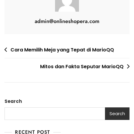
admin@onlineshopera.com
Post
Cara Memilih Meja yang Tepat di MarioQQ
navigation
Mitos dan Fakta Seputar MarioQQ
Search
Search
RECENT POST