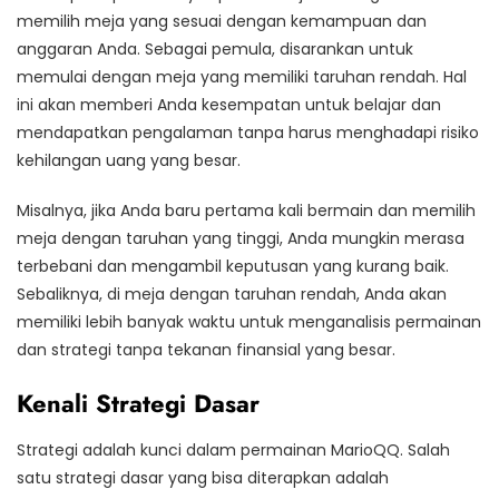
memilih meja yang sesuai dengan kemampuan dan
anggaran Anda. Sebagai pemula, disarankan untuk
memulai dengan meja yang memiliki taruhan rendah. Hal
ini akan memberi Anda kesempatan untuk belajar dan
mendapatkan pengalaman tanpa harus menghadapi risiko
kehilangan uang yang besar.
Misalnya, jika Anda baru pertama kali bermain dan memilih
meja dengan taruhan yang tinggi, Anda mungkin merasa
terbebani dan mengambil keputusan yang kurang baik.
Sebaliknya, di meja dengan taruhan rendah, Anda akan
memiliki lebih banyak waktu untuk menganalisis permainan
dan strategi tanpa tekanan finansial yang besar.
Kenali Strategi Dasar
Strategi adalah kunci dalam permainan MarioQQ. Salah
satu strategi dasar yang bisa diterapkan adalah