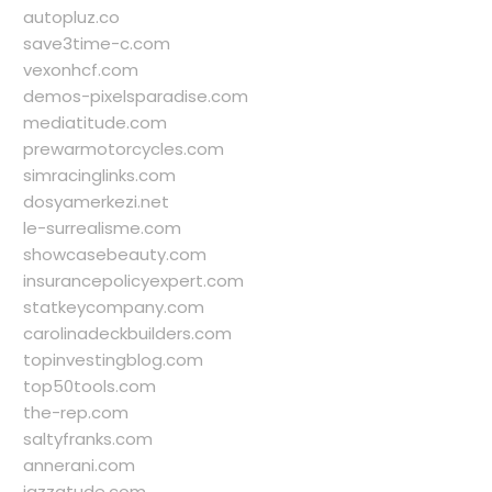
autopluz.co
save3time-c.com
vexonhcf.com
demos-pixelsparadise.com
mediatitude.com
prewarmotorcycles.com
simracinglinks.com
dosyamerkezi.net
le-surrealisme.com
showcasebeauty.com
insurancepolicyexpert.com
statkeycompany.com
carolinadeckbuilders.com
topinvestingblog.com
top50tools.com
the-rep.com
saltyfranks.com
annerani.com
jazzatude.com