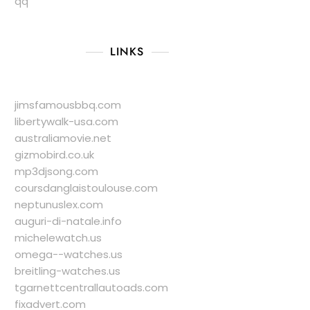
qq
LINKS
jimsfamousbbq.com
libertywalk-usa.com
australiamovie.net
gizmobird.co.uk
mp3djsong.com
coursdanglaistoulouse.com
neptunuslex.com
auguri-di-natale.info
michelewatch.us
omega--watches.us
breitling-watches.us
tgarnettcentrallautoads.com
fixadvert.com