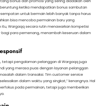
ntang bonus dan promosi yang sering diadakan oleh
a beruntung ketika mendapatkan bonus sambutan
esempatan untuk bermain lebih banyak tanpa harus
ahkan bisa mencoba permainan baru yang
in itu, Wargaqq secara rutin menawarkan kompetisi
r bagi para pemenang, menambah keseruan dalam
esponsif
gi, tetapi pengalaman pelanggan di Wargaqq juga
 Andi yang merasa puas dengan layanan pelanggan
 masalah dalam transaksi. Tim customer service
elesaikan dalam waktu yang singkat,” kenangnya. Hal
berfokus pada permainan, tetapi juga memberikan
ya.
main