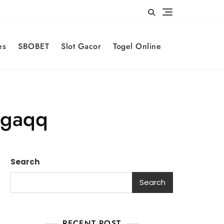
es
SBOBET
Slot Gacor
Togel Online
rgaqq
Search
Search
RECENT POST