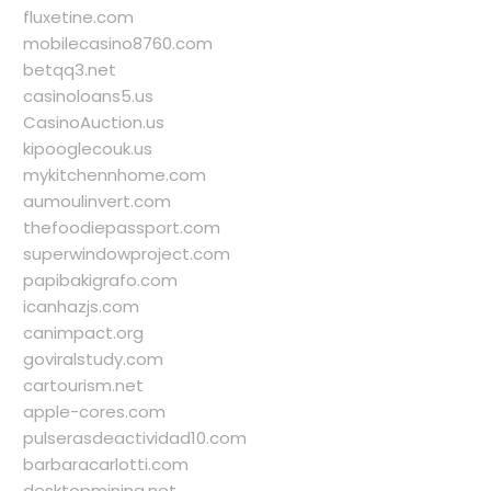
fluxetine.com
mobilecasino8760.com
betqq3.net
casinoloans5.us
CasinoAuction.us
kipooglecouk.us
mykitchennhome.com
aumoulinvert.com
thefoodiepassport.com
superwindowproject.com
papibakigrafo.com
icanhazjs.com
canimpact.org
goviralstudy.com
cartourism.net
apple-cores.com
pulserasdeactividad10.com
barbaracarlotti.com
desktopmining.net