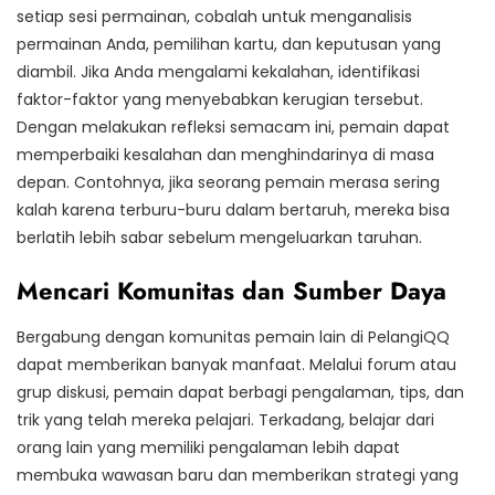
setiap sesi permainan, cobalah untuk menganalisis
permainan Anda, pemilihan kartu, dan keputusan yang
diambil. Jika Anda mengalami kekalahan, identifikasi
faktor-faktor yang menyebabkan kerugian tersebut.
Dengan melakukan refleksi semacam ini, pemain dapat
memperbaiki kesalahan dan menghindarinya di masa
depan. Contohnya, jika seorang pemain merasa sering
kalah karena terburu-buru dalam bertaruh, mereka bisa
berlatih lebih sabar sebelum mengeluarkan taruhan.
Mencari Komunitas dan Sumber Daya
Bergabung dengan komunitas pemain lain di PelangiQQ
dapat memberikan banyak manfaat. Melalui forum atau
grup diskusi, pemain dapat berbagi pengalaman, tips, dan
trik yang telah mereka pelajari. Terkadang, belajar dari
orang lain yang memiliki pengalaman lebih dapat
membuka wawasan baru dan memberikan strategi yang