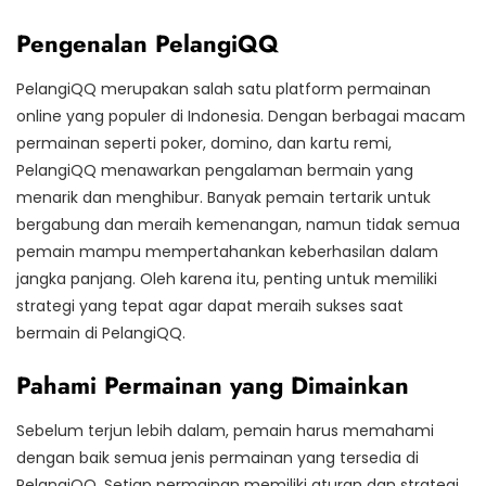
Pengenalan PelangiQQ
PelangiQQ merupakan salah satu platform permainan
online yang populer di Indonesia. Dengan berbagai macam
permainan seperti poker, domino, dan kartu remi,
PelangiQQ menawarkan pengalaman bermain yang
menarik dan menghibur. Banyak pemain tertarik untuk
bergabung dan meraih kemenangan, namun tidak semua
pemain mampu mempertahankan keberhasilan dalam
jangka panjang. Oleh karena itu, penting untuk memiliki
strategi yang tepat agar dapat meraih sukses saat
bermain di PelangiQQ.
Pahami Permainan yang Dimainkan
Sebelum terjun lebih dalam, pemain harus memahami
dengan baik semua jenis permainan yang tersedia di
PelangiQQ. Setiap permainan memiliki aturan dan strategi