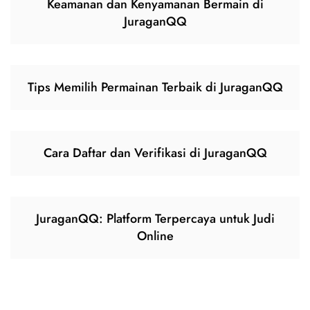
Keamanan dan Kenyamanan Bermain di
JuraganQQ
Tips Memilih Permainan Terbaik di JuraganQQ
Cara Daftar dan Verifikasi di JuraganQQ
JuraganQQ: Platform Terpercaya untuk Judi
Online