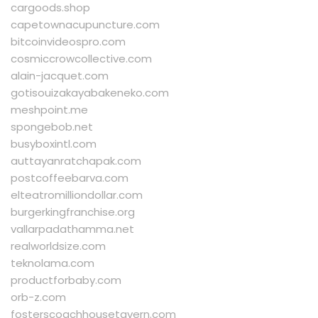
cargoods.shop
capetownacupuncture.com
bitcoinvideospro.com
cosmiccrowcollective.com
alain-jacquet.com
gotisouizakayabakeneko.com
meshpoint.me
spongebob.net
busyboxintl.com
auttayanratchapak.com
postcoffeebarva.com
elteatromilliondollar.com
burgerkingfranchise.org
vallarpadathamma.net
realworldsize.com
teknolama.com
productforbaby.com
orb-z.com
fosterscoachhousetavern.com