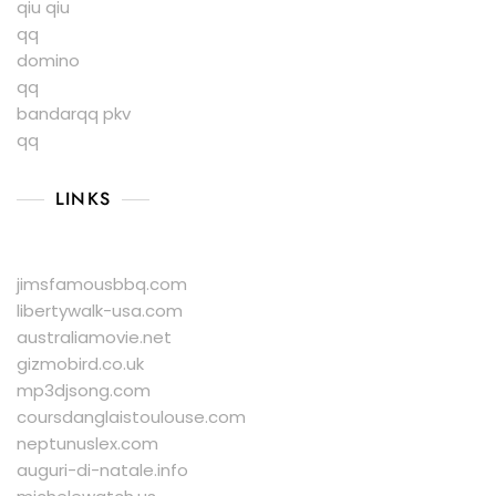
qiu qiu
qq
domino
qq
bandarqq pkv
qq
LINKS
jimsfamousbbq.com
libertywalk-usa.com
australiamovie.net
gizmobird.co.uk
mp3djsong.com
coursdanglaistoulouse.com
neptunuslex.com
auguri-di-natale.info