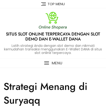
Skip
TOP MENU
to
content
SITUS SLOT ONLINE TERPERCAYA DENGAN SLOT
DEMO DAN E-WALLET DANA
Latih strategi Anda dengan slot demo dan nikmati
kemudahan transaksi menggunakan E-Wallet DANA di situs
slot online terpercaya.
MENU
Strategi Menang di
Suryaqq