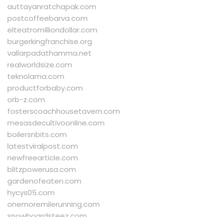
auttayanratchapak.com
postcoffeebarva.com
elteatromilliondollar.com
burgerkingfranchise.org
vallarpadathamma.net
realworldsize.com
teknolama.com
productforbaby.com
orb-z.com
fosterscoachhousetavern.com
mesasdecultivoonline.com
boilersnbits.com
latestviralpost.com
newfreearticle.com
blitzpowerusa.com
gardenofeaten.com
hycys05.com
onemoremilerunning.com
snowboardsteez.com