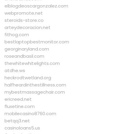
elblogdeoscargonzalez.com
webpromote.net
steroids-store.co
arteydecoracion.net
fithog.com
bestlaptopbestmonitor.com
georginaryland.com
roseandbasil.com
thewhitewhitelights.com
atdhe.ws
heckrodtwetland.org
halfheardinthestillness.com
mybestmassagechair.com
ericreed.net
fluxetine.com
mobilecasino8760.com
betqq3.net
casinoloans5.us