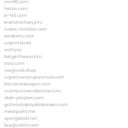
roro90.com
herzio.com
in-hi5.com
krainafantasy.info
todas-noticias.com
senikartu.com
rusportal.net
watty.io
livinginthesun.info
itsriz.com
cargoods.shop
capetownacupuncture.com
bitcoinvideospro.com
cosmiccrowcollective.com
alain-jacquet.com
gotisouizakayabakeneko.com
meshpoint.me
spongebob.net
busyboxintl.com