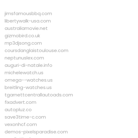
jimsfamousbbq.com
libertywalk-usa.com
australiamovie.net
gizmobird.co.uk
mp3djsong.com
coursdanglaistoulouse.com
neptunuslex.com
auguri-di-natale.info
michelewatch.us
omega--watches.us
breitling-watches.us
tgarnettcentrallautoads.com
fixadvert.com
autopluz.co
save3time-c.com
vexonhcf.com
demos-pixelsparadise.com