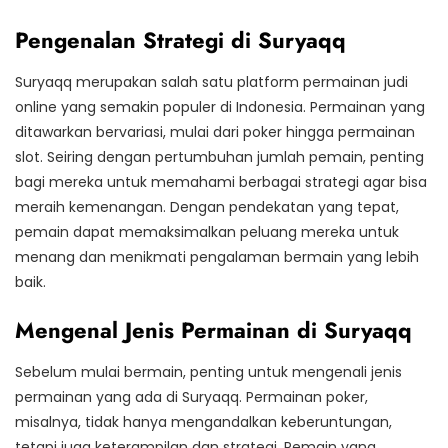
Pengenalan Strategi di Suryaqq
Suryaqq merupakan salah satu platform permainan judi
online yang semakin populer di Indonesia. Permainan yang
ditawarkan bervariasi, mulai dari poker hingga permainan
slot. Seiring dengan pertumbuhan jumlah pemain, penting
bagi mereka untuk memahami berbagai strategi agar bisa
meraih kemenangan. Dengan pendekatan yang tepat,
pemain dapat memaksimalkan peluang mereka untuk
menang dan menikmati pengalaman bermain yang lebih
baik.
Mengenal Jenis Permainan di Suryaqq
Sebelum mulai bermain, penting untuk mengenali jenis
permainan yang ada di Suryaqq. Permainan poker,
misalnya, tidak hanya mengandalkan keberuntungan,
tetapi juga keterampilan dan strategi. Pemain yang