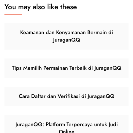
You may also like these
Keamanan dan Kenyamanan Bermain di
JuraganQQ
Tips Memilih Permainan Terbaik di JuraganQQ
Cara Daftar dan Verifikasi di JuraganQQ
JuraganQQ: Platform Terpercaya untuk Judi
Online