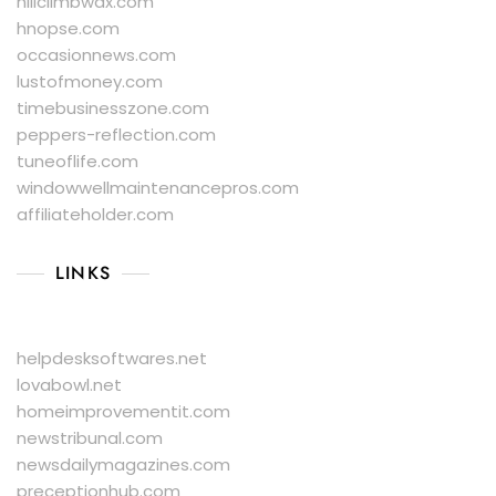
hillclimbwax.com
hnopse.com
occasionnews.com
lustofmoney.com
timebusinesszone.com
peppers-reflection.com
tuneoflife.com
windowwellmaintenancepros.com
affiliateholder.com
LINKS
helpdesksoftwares.net
lovabowl.net
homeimprovementit.com
newstribunal.com
newsdailymagazines.com
preceptionhub.com