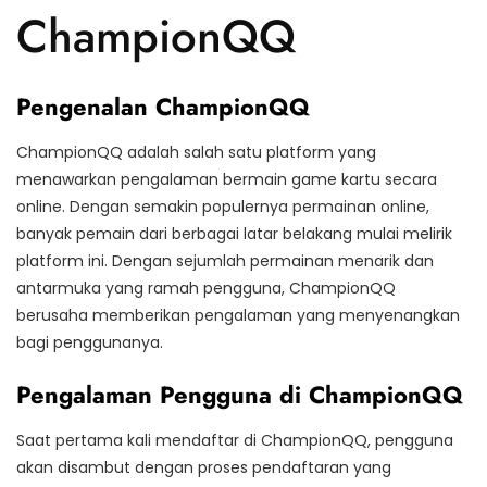
ChampionQQ
Pengenalan ChampionQQ
ChampionQQ adalah salah satu platform yang
menawarkan pengalaman bermain game kartu secara
online. Dengan semakin populernya permainan online,
banyak pemain dari berbagai latar belakang mulai melirik
platform ini. Dengan sejumlah permainan menarik dan
antarmuka yang ramah pengguna, ChampionQQ
berusaha memberikan pengalaman yang menyenangkan
bagi penggunanya.
Pengalaman Pengguna di ChampionQQ
Saat pertama kali mendaftar di ChampionQQ, pengguna
akan disambut dengan proses pendaftaran yang