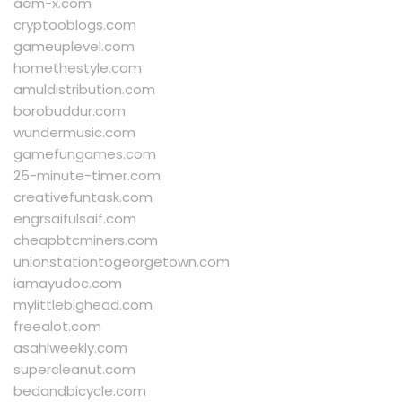
aem-x.com
cryptooblogs.com
gameuplevel.com
homethestyle.com
amuldistribution.com
borobuddur.com
wundermusic.com
gamefungames.com
25-minute-timer.com
creativefuntask.com
engrsaifulsaif.com
cheapbtcminers.com
unionstationtogeorgetown.com
iamayudoc.com
mylittlebighead.com
freealot.com
asahiweekly.com
supercleanut.com
bedandbicycle.com