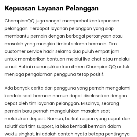
Kepuasan Layanan Pelanggan
ChampionQQ juga sangat memperhatikan kepuasan
pelanggan. Terdapat layanan pelanggan yang siap
membantu pemain dengan berbagai pertanyaan atau
masalah yang mungkin timbul selama bermain. Tim
customer service hadir selama dua puluh empat jam
untuk memberikan bantuan melalui live chat atau melalui
email. Hal ini menunjukkan komitmen ChampionQQ untuk
menjaga pengalaman pengguna tetap positif.
Ada banyak cerita dari pengguna yang pernah mengalami
kendala saat bermain namun dapat diselesaikan dengan
cepat oleh tim layanan pelanggan. Misalnya, seorang
pemain baru pernah mengeluhkan masalah saat
melakukan deposit. Namun, berkat respon yang cepat dan
solutif dari tim support, ia bisa kembali bermain dalam
waktu singkat. Ini adalah contoh nyata betapa pentingnya