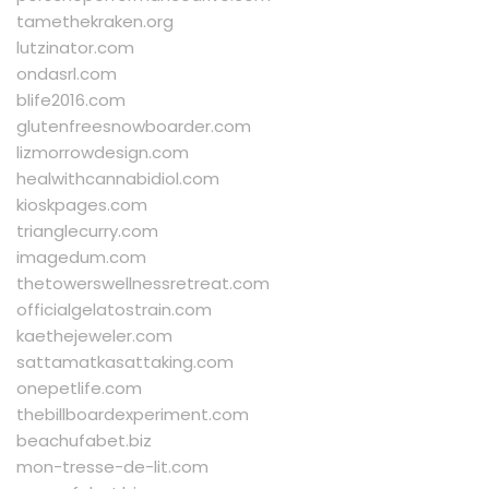
tamethekraken.org
lutzinator.com
ondasrl.com
blife2016.com
glutenfreesnowboarder.com
lizmorrowdesign.com
healwithcannabidiol.com
kioskpages.com
trianglecurry.com
imagedum.com
thetowerswellnessretreat.com
officialgelatostrain.com
kaethejeweler.com
sattamatkasattaking.com
onepetlife.com
thebillboardexperiment.com
beachufabet.biz
mon-tresse-de-lit.com