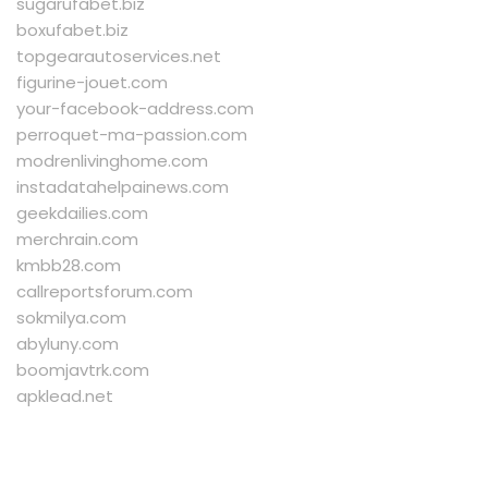
sugarufabet.biz
boxufabet.biz
topgearautoservices.net
figurine-jouet.com
your-facebook-address.com
perroquet-ma-passion.com
modrenlivinghome.com
instadatahelpainews.com
geekdailies.com
merchrain.com
kmbb28.com
callreportsforum.com
sokmilya.com
abyluny.com
boomjavtrk.com
apklead.net