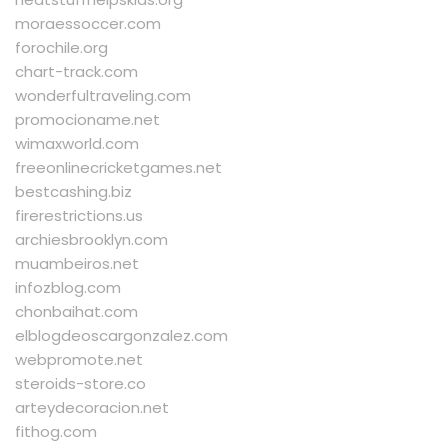
moraessoccer.com
forochile.org
chart-track.com
wonderfultraveling.com
promocioname.net
wimaxworld.com
freeonlinecricketgames.net
bestcashing.biz
firerestrictions.us
archiesbrooklyn.com
muambeiros.net
infozblog.com
chonbaihat.com
elblogdeoscargonzalez.com
webpromote.net
steroids-store.co
arteydecoracion.net
fithog.com