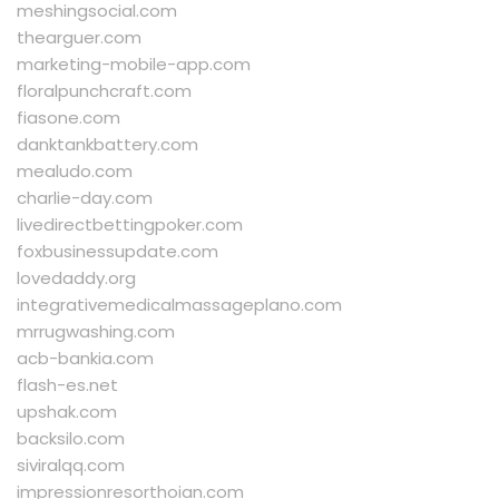
meshingsocial.com
thearguer.com
marketing-mobile-app.com
floralpunchcraft.com
fiasone.com
danktankbattery.com
mealudo.com
charlie-day.com
livedirectbettingpoker.com
foxbusinessupdate.com
lovedaddy.org
integrativemedicalmassageplano.com
mrrugwashing.com
acb-bankia.com
flash-es.net
upshak.com
backsilo.com
siviralqq.com
impressionresorthoian.com