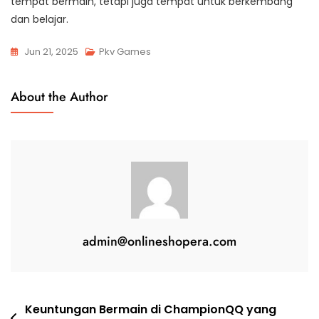
tempat bermain, tetapi juga tempat untuk berkembang
dan belajar.
Jun 21, 2025
Pkv Games
About the Author
admin@onlineshopera.com
Post
Keuntungan Bermain di ChampionQQ yang