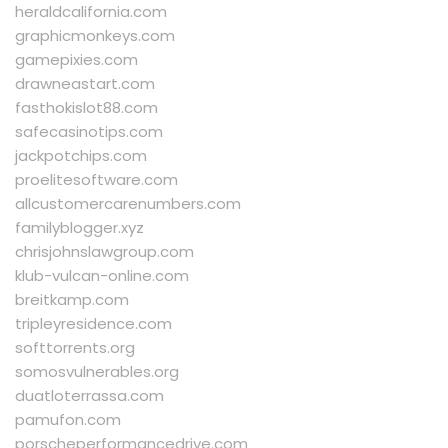
heraldcalifornia.com
graphicmonkeys.com
gamepixies.com
drawneastart.com
fasthokislot88.com
safecasinotips.com
jackpotchips.com
proelitesoftware.com
allcustomercarenumbers.com
familyblogger.xyz
chrisjohnslawgroup.com
klub-vulcan-online.com
breitkamp.com
tripleyresidence.com
softtorrents.org
somosvulnerables.org
duatloterrassa.com
pamufon.com
porscheperformancedrive.com