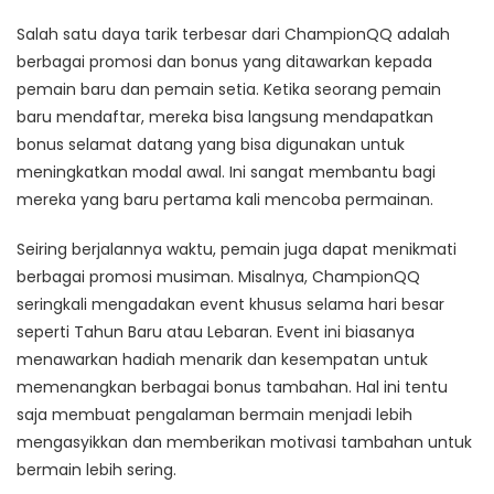
Salah satu daya tarik terbesar dari ChampionQQ adalah
berbagai promosi dan bonus yang ditawarkan kepada
pemain baru dan pemain setia. Ketika seorang pemain
baru mendaftar, mereka bisa langsung mendapatkan
bonus selamat datang yang bisa digunakan untuk
meningkatkan modal awal. Ini sangat membantu bagi
mereka yang baru pertama kali mencoba permainan.
Seiring berjalannya waktu, pemain juga dapat menikmati
berbagai promosi musiman. Misalnya, ChampionQQ
seringkali mengadakan event khusus selama hari besar
seperti Tahun Baru atau Lebaran. Event ini biasanya
menawarkan hadiah menarik dan kesempatan untuk
memenangkan berbagai bonus tambahan. Hal ini tentu
saja membuat pengalaman bermain menjadi lebih
mengasyikkan dan memberikan motivasi tambahan untuk
bermain lebih sering.