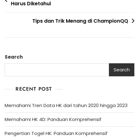
Harus Diketahui
navigation
Tips dan Trik Menang di ChampionQQ
Search
Search
RECENT POST
Memahami Tren Data HK dari tahun 2020 hingga 2023
Memahami HK 4D: Panduan Komprehensif
Pengertian Togel HK: Panduan Komprehensif