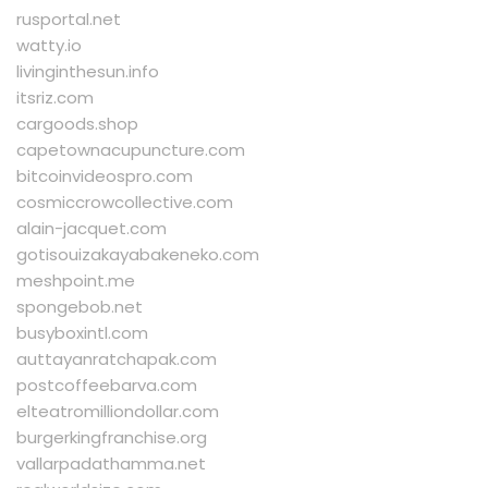
rusportal.net
watty.io
livinginthesun.info
itsriz.com
cargoods.shop
capetownacupuncture.com
bitcoinvideospro.com
cosmiccrowcollective.com
alain-jacquet.com
gotisouizakayabakeneko.com
meshpoint.me
spongebob.net
busyboxintl.com
auttayanratchapak.com
postcoffeebarva.com
elteatromilliondollar.com
burgerkingfranchise.org
vallarpadathamma.net