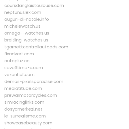
coursdanglaistoulouse.com
neptunuslex.com
auguri-di-natale.info
michelewatch.us
omega--watches.us
breitling-watches.us
tgarnettcentrallautoads.com
fixadvert.com
autopluz.co
save3time-c.com
vexonhcf.com
demos-pixelsparadise.com
mediatitude.com
prewarmotorcycles.com
simracinglinks.com
dosyamerkezi.net
le-surrealisme.com
showcasebeauty.com