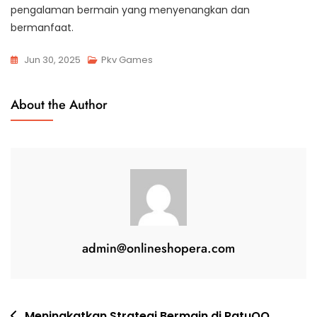
pengalaman bermain yang menyenangkan dan
bermanfaat.
Jun 30, 2025
Pkv Games
About the Author
admin@onlineshopera.com
Post
Meningkatkan Strategi Bermain di RatuQQ