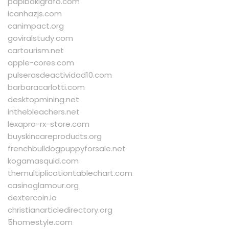
papibakigrafo.com
icanhazjs.com
canimpact.org
goviralstudy.com
cartourism.net
apple-cores.com
pulserasdeactividad10.com
barbaracarlotti.com
desktopmining.net
inthebleachers.net
lexapro-rx-store.com
buyskincareproducts.org
frenchbulldogpuppyforsale.net
kogamasquid.com
themultiplicationtablechart.com
casinoglamour.org
dextercoin.io
christianarticledirectory.org
5homestyle.com