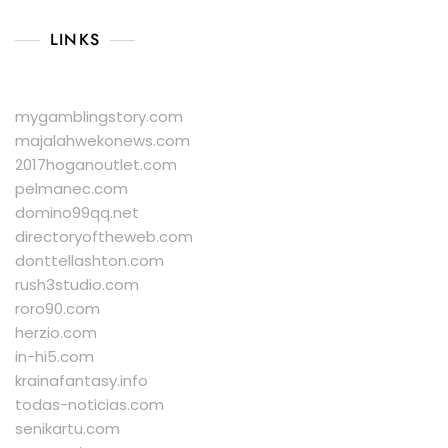
LINKS
mygamblingstory.com
majalahwekonews.com
2017hoganoutlet.com
pelmanec.com
domino99qq.net
directoryoftheweb.com
donttellashton.com
rush3studio.com
roro90.com
herzio.com
in-hi5.com
krainafantasy.info
todas-noticias.com
senikartu.com