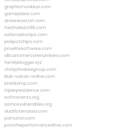
graphicmonkeys.com
gamepixies.com
drawneastart.com
fasthokislot88.com
safecasinotips.com
jackpotchips.com
proelitesoftware.com
allcustomercarenumbers.com
familyblogger.xyz
chrisjohnslawgroup.com
klub-vulcan-online.com
breitkamp.com
tripleyresidence.com
softtorrents.org
somosvulnerables.org
duatloterrassa.com
pamufon.com
porscheperformancedrive.com