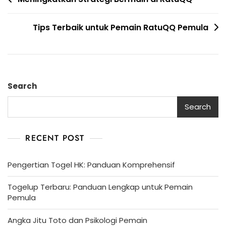
navigation
Tips Terbaik untuk Pemain RatuQQ Pemula
Search
Search
RECENT POST
Pengertian Togel HK: Panduan Komprehensif
Togelup Terbaru: Panduan Lengkap untuk Pemain
Pemula
Angka Jitu Toto dan Psikologi Pemain