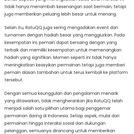
tidak hanya menambah kesenangan saat bermain, tetapi
juga memberikan peluang lebih besar untuk menang.
Selain itu, RatuQQ juga sering mengadakan event dan
turnamen dengan hadiah besar yang menggiurkan. Pada
kesempatan ini, pemain dapat bersaing dengan yang
terbaik dan memiliki kesempatan untuk memenangkan
hadiah yang signifikan. Momen seperti ini tidak hanya
meningkatkan keasyikan permainan tetapi juga memberi
pemain alasan tambahan untuk terus kembali ke platform
tersebut.
Dengan semua keunggulan dan pengalaman menarik
yang ditawarkan, tidak mengherankan jika RatuQQ telah
menjadi salah satu pilihan utama bagi penggemar
permainan daring di Indonesia. Setiap aspek, mulai dari
permainan hingga interaksi sosial dan dukungan
pelanggan, semuanya dirancang untuk memberikan