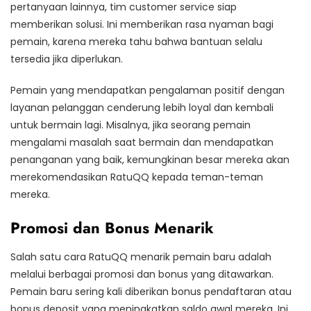
pertanyaan lainnya, tim customer service siap
memberikan solusi. Ini memberikan rasa nyaman bagi
pemain, karena mereka tahu bahwa bantuan selalu
tersedia jika diperlukan.
Pemain yang mendapatkan pengalaman positif dengan
layanan pelanggan cenderung lebih loyal dan kembali
untuk bermain lagi. Misalnya, jika seorang pemain
mengalami masalah saat bermain dan mendapatkan
penanganan yang baik, kemungkinan besar mereka akan
merekomendasikan RatuQQ kepada teman-teman
mereka.
Promosi dan Bonus Menarik
Salah satu cara RatuQQ menarik pemain baru adalah
melalui berbagai promosi dan bonus yang ditawarkan.
Pemain baru sering kali diberikan bonus pendaftaran atau
bonus deposit yang meningkatkan saldo awal mereka. Ini