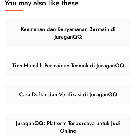
You may also like these
Keamanan dan Kenyamanan Bermain di
JuraganQQ
Tips Memilih Permainan Terbaik di JuraganQQ
Cara Daftar dan Verifikasi di JuraganQQ
JuraganQQ: Platform Terpercaya untuk Judi
Online