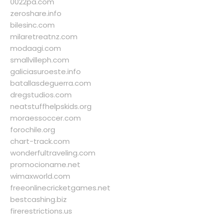
0022pa.com
zeroshare.info
bilesinc.com
milaretreatnz.com
modaagi.com
smallvilleph.com
galiciasuroeste.info
batallasdeguerra.com
dregstudios.com
neatstuffhelpskids.org
moraessoccer.com
forochile.org
chart-track.com
wonderfultraveling.com
promocioname.net
wimaxworld.com
freeonlinecricketgames.net
bestcashing.biz
firerestrictions.us