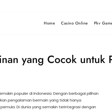
Home
Casino Online
Pkv Gam
inan yang Cocok untuk 
makin populer di Indonesia. Dengan berbagai pilihan
rkan pengalaman bermain yang tidak hanya
pemula. Di dunia yang semakin terintegrasi dengan