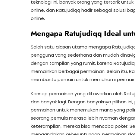
teknologi ini, banyak orang yang tertarik un
online, dan Ratujudiqq hadir sebagai solusi b
online.
Mengapa Ratujudiqq Ideal un
Salah satu alasan utama mengapa Ratujudiq
pengguna yang sederhana dan mudah dinaviga
dengan tampilan yang rumit, karena Ratujudi
memainkan berbagai permainan. Selain itu, R
membantu pemain untuk memahami permainan
Konsep permainan yang ditawarkan oleh Ratuju
dan banyak lagi. Dengan banyaknya pilihan in
permainan untuk menemukan mana yang paling
seorang pemula merasa lebih nyaman dengan
keterampilan, mereka bisa mencoba poker. Seb
mengandalkan keberuntungan, permainan slot 