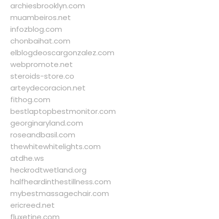
archiesbrooklyn.com
muambeiros.net
infozblog.com
chonbaihat.com
elblogdeoscargonzalez.com
webpromote.net
steroids-store.co
arteydecoracion.net
fithog.com
bestlaptopbestmonitor.com
georginaryland.com
roseandbasil.com
thewhitewhitelights.com
atdhe.ws
heckrodtwetland.org
halfheardinthestillness.com
mybestmassagechair.com
ericreed.net
fluxetine.com