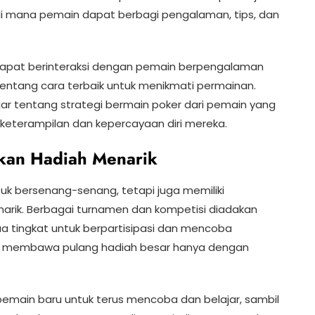
as di mana pemain dapat berbagi pengalaman, tips, dan
u dapat berinteraksi dengan pemain berpengalaman
ntang cara terbaik untuk menikmati permainan.
jar tentang strategi bermain poker dari pemain yang
 keterampilan dan kepercayaan diri mereka.
an Hadiah Menarik
tuk bersenang-senang, tetapi juga memiliki
ik. Berbagai turnamen dan kompetisi diadakan
a tingkat untuk berpartisipasi dan mencoba
a membawa pulang hadiah besar hanya dengan
pemain baru untuk terus mencoba dan belajar, sambil