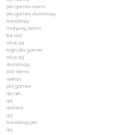
pkv games resmi
pkv games dominoqq
bandarqq
mahjong demo
link slot
situs qq
login pkv games
situs qq
dominoqq
slot demo
asikqq
pkv games
qiu qiu
qq
domino
qq
bandarqq pkv
qq