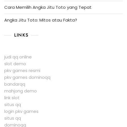
Cara Memilih Angka Jitu Toto yang Tepat
Angka Jitu Toto: Mitos atau Fakta?
LINKS
judi qq online
slot demo
pkv games resmi
pkv games dominoqq
bandarqq
mahjong demo
link slot
situs qq
login pkv games
situs qq
dominoqq