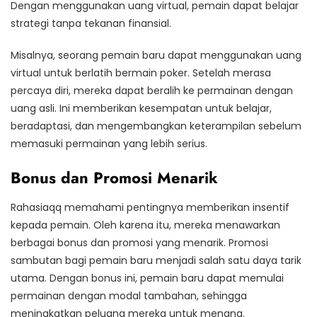
Dengan menggunakan uang virtual, pemain dapat belajar
strategi tanpa tekanan finansial.
Misalnya, seorang pemain baru dapat menggunakan uang
virtual untuk berlatih bermain poker. Setelah merasa
percaya diri, mereka dapat beralih ke permainan dengan
uang asli. Ini memberikan kesempatan untuk belajar,
beradaptasi, dan mengembangkan keterampilan sebelum
memasuki permainan yang lebih serius.
Bonus dan Promosi Menarik
Rahasiaqq memahami pentingnya memberikan insentif
kepada pemain. Oleh karena itu, mereka menawarkan
berbagai bonus dan promosi yang menarik. Promosi
sambutan bagi pemain baru menjadi salah satu daya tarik
utama. Dengan bonus ini, pemain baru dapat memulai
permainan dengan modal tambahan, sehingga
meningkatkan peluang mereka untuk menang.