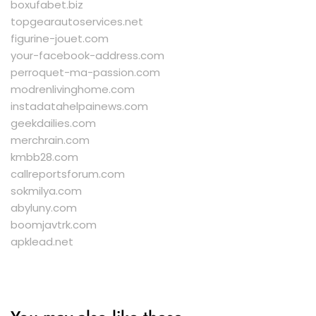
boxufabet.biz
topgearautoservices.net
figurine-jouet.com
your-facebook-address.com
perroquet-ma-passion.com
modrenlivinghome.com
instadatahelpainews.com
geekdailies.com
merchrain.com
kmbb28.com
callreportsforum.com
sokmilya.com
abyluny.com
boomjavtrk.com
apklead.net