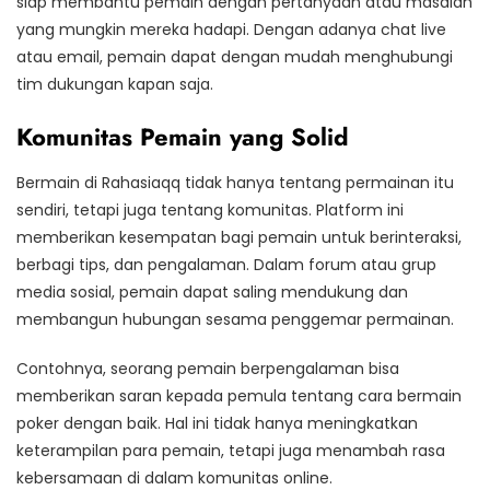
siap membantu pemain dengan pertanyaan atau masalah
yang mungkin mereka hadapi. Dengan adanya chat live
atau email, pemain dapat dengan mudah menghubungi
tim dukungan kapan saja.
Komunitas Pemain yang Solid
Bermain di Rahasiaqq tidak hanya tentang permainan itu
sendiri, tetapi juga tentang komunitas. Platform ini
memberikan kesempatan bagi pemain untuk berinteraksi,
berbagi tips, dan pengalaman. Dalam forum atau grup
media sosial, pemain dapat saling mendukung dan
membangun hubungan sesama penggemar permainan.
Contohnya, seorang pemain berpengalaman bisa
memberikan saran kepada pemula tentang cara bermain
poker dengan baik. Hal ini tidak hanya meningkatkan
keterampilan para pemain, tetapi juga menambah rasa
kebersamaan di dalam komunitas online.