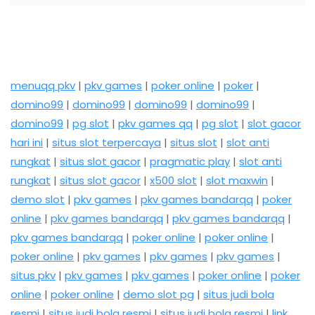
menuqq pkv
|
pkv games
|
poker online
|
poker
|
domino99
|
domino99
|
domino99
|
domino99
|
domino99
|
pg slot
|
pkv games qq
|
pg slot
|
slot gacor
hari ini
|
situs slot terpercaya
|
situs slot
|
slot anti
rungkat
|
situs slot gacor
|
pragmatic play
|
slot anti
rungkat
|
situs slot gacor
|
x500 slot
|
slot maxwin
|
demo slot
|
pkv games
|
pkv games bandarqq
|
poker
online
|
pkv games bandarqq
|
pkv games bandarqq
|
pkv games bandarqq
|
poker online
|
poker online
|
poker online
|
pkv games
|
pkv games
|
pkv games
|
situs pkv
|
pkv games
|
pkv games
|
poker online
|
poker
online
|
poker online
|
demo slot pg
|
situs judi bola
resmi
|
situs judi bola resmi
|
situs judi bola resmi
|
link