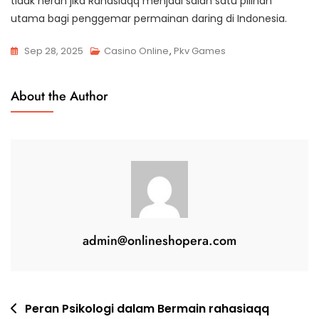
tidak heran jika Rahasiaqq menjadi salah satu pilihan
utama bagi penggemar permainan daring di Indonesia.
Sep 28, 2025
Casino Online
,
Pkv Games
About the Author
admin@onlineshopera.com
Post
Peran Psikologi dalam Bermain rahasiaqq