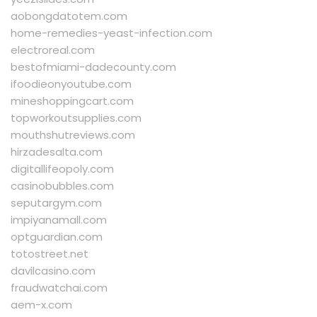
aobongdatotem.com
home-remedies-yeast-infection.com
electroreal.com
bestofmiami-dadecounty.com
ifoodieonyoutube.com
mineshoppingcart.com
topworkoutsupplies.com
mouthshutreviews.com
hirzadesalta.com
digitallifeopoly.com
casinobubbles.com
seputargym.com
impiyanamall.com
optguardian.com
totostreet.net
davilcasino.com
fraudwatchai.com
aem-x.com