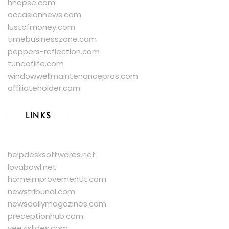
hnopse.com
occasionnews.com
lustofmoney.com
timebusinesszone.com
peppers-reflection.com
tuneoflife.com
windowwellmaintenancepros.com
affiliateholder.com
LINKS
helpdesksoftwares.net
lovabowl.net
homeimprovementit.com
newstribunal.com
newsdailymagazines.com
preceptionhub.com
yeezislides.com