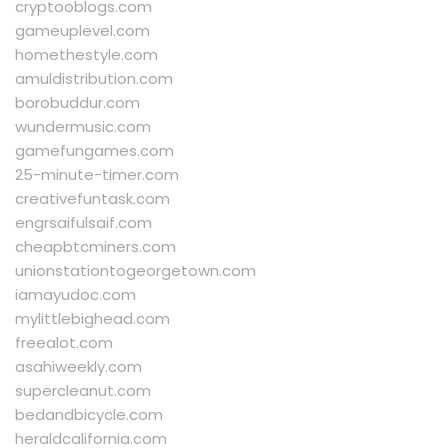
cryptooblogs.com
gameuplevel.com
homethestyle.com
amuldistribution.com
borobuddur.com
wundermusic.com
gamefungames.com
25-minute-timer.com
creativefuntask.com
engrsaifulsaif.com
cheapbtcminers.com
unionstationtogeorgetown.com
iamayudoc.com
mylittlebighead.com
freealot.com
asahiweekly.com
supercleanut.com
bedandbicycle.com
heraldcalifornia.com