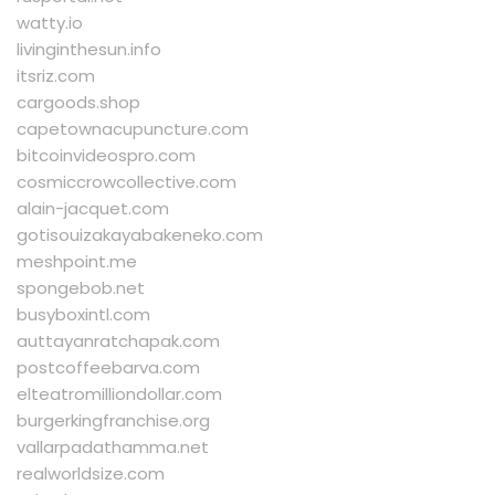
watty.io
livinginthesun.info
itsriz.com
cargoods.shop
capetownacupuncture.com
bitcoinvideospro.com
cosmiccrowcollective.com
alain-jacquet.com
gotisouizakayabakeneko.com
meshpoint.me
spongebob.net
busyboxintl.com
auttayanratchapak.com
postcoffeebarva.com
elteatromilliondollar.com
burgerkingfranchise.org
vallarpadathamma.net
realworldsize.com