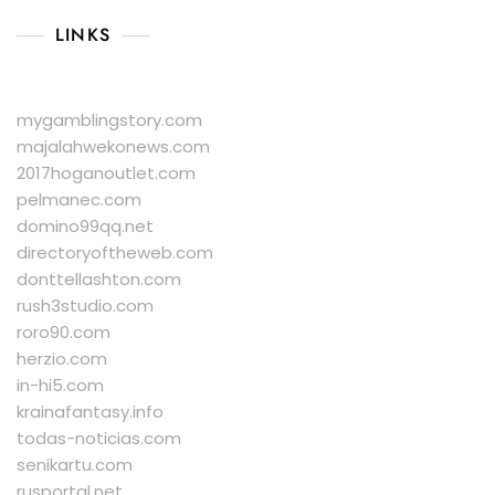
LINKS
mygamblingstory.com
majalahwekonews.com
2017hoganoutlet.com
pelmanec.com
domino99qq.net
directoryoftheweb.com
donttellashton.com
rush3studio.com
roro90.com
herzio.com
in-hi5.com
krainafantasy.info
todas-noticias.com
senikartu.com
rusportal.net