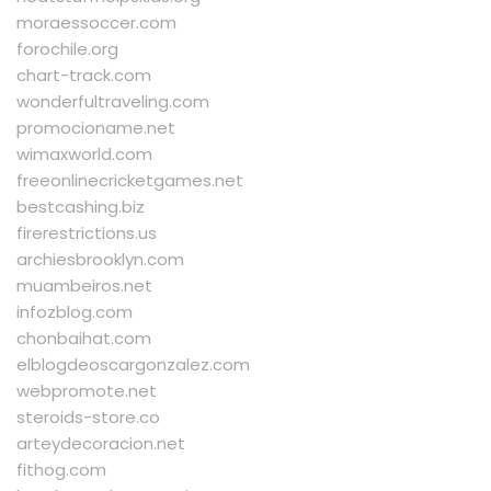
moraessoccer.com
forochile.org
chart-track.com
wonderfultraveling.com
promocioname.net
wimaxworld.com
freeonlinecricketgames.net
bestcashing.biz
firerestrictions.us
archiesbrooklyn.com
muambeiros.net
infozblog.com
chonbaihat.com
elblogdeoscargonzalez.com
webpromote.net
steroids-store.co
arteydecoracion.net
fithog.com