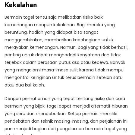
Kekalahan
Bermain togel tentu saja melibatkan risiko baik
kemenangan maupun kekalahan. Bagi mereka yang
beruntung, hadiah yang didapat bisa sangat
menggembirakan, memberikan kebahagiaan untuk
merayakan kemenangan. Namun, bagi yang tidak berhasil,
penting untuk dapat menghadapi kenyataan dan tidak
terjebak dalam perasaan putus asa atau kecewa. Banyak
yang mengalami masa-masa sulit karena tidak mampu
mengontrol keinginan untuk terus bermain setelah satu
atau dua kali kalah.
Dengan pemahaman yang tepat tentang risiko dan cara
bermain yang bijak, togel dapat menjadi alternatif hiburan
yang seru dan mendebarkan. Setiap pemain memiliki
pendekatan dan teknik masing-masing, dan perjalanan ini
pun menjadi bagian dari pengalaman bermain togel yang