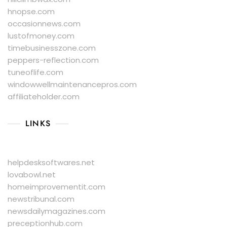
hnopse.com
occasionnews.com
lustofmoney.com
timebusinesszone.com
peppers-reflection.com
tuneoflife.com
windowwellmaintenancepros.com
affiliateholder.com
LINKS
helpdesksoftwares.net
lovabowl.net
homeimprovementit.com
newstribunal.com
newsdailymagazines.com
preceptionhub.com