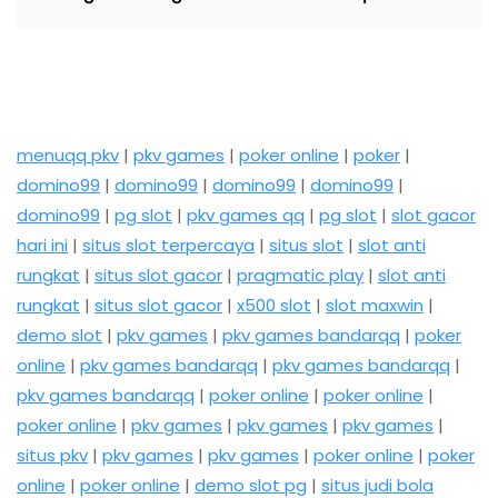
menuqq pkv
|
pkv games
|
poker online
|
poker
|
domino99
|
domino99
|
domino99
|
domino99
|
domino99
|
pg slot
|
pkv games qq
|
pg slot
|
slot gacor
hari ini
|
situs slot terpercaya
|
situs slot
|
slot anti
rungkat
|
situs slot gacor
|
pragmatic play
|
slot anti
rungkat
|
situs slot gacor
|
x500 slot
|
slot maxwin
|
demo slot
|
pkv games
|
pkv games bandarqq
|
poker
online
|
pkv games bandarqq
|
pkv games bandarqq
|
pkv games bandarqq
|
poker online
|
poker online
|
poker online
|
pkv games
|
pkv games
|
pkv games
|
situs pkv
|
pkv games
|
pkv games
|
poker online
|
poker
online
|
poker online
|
demo slot pg
|
situs judi bola