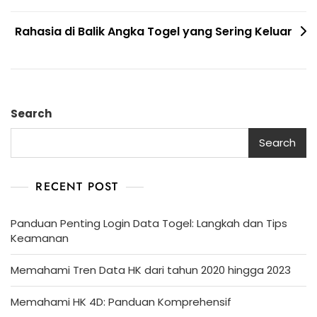
Rahasia di Balik Angka Togel yang Sering Keluar
Search
Search
RECENT POST
Panduan Penting Login Data Togel: Langkah dan Tips
Keamanan
Memahami Tren Data HK dari tahun 2020 hingga 2023
Memahami HK 4D: Panduan Komprehensif