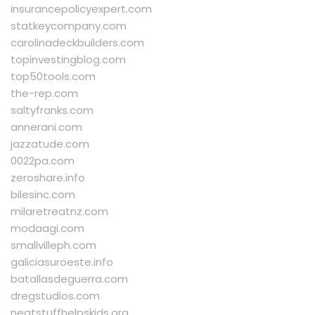
insurancepolicyexpert.com
statkeycompany.com
carolinadeckbuilders.com
topinvestingblog.com
top50tools.com
the-rep.com
saltyfranks.com
annerani.com
jazzatude.com
0022pa.com
zeroshare.info
bilesinc.com
milaretreatnz.com
modaagi.com
smallvilleph.com
galiciasuroeste.info
batallasdeguerra.com
dregstudios.com
neatstuffhelpskids.org