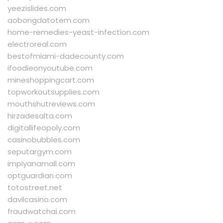
yeezislides.com
aobongdatotem.com
home-remedies-yeast-infection.com
electroreal.com
bestofmiami-dadecounty.com
ifoodieonyoutube.com
mineshoppingcart.com
topworkoutsupplies.com
mouthshutreviews.com
hirzadesalta.com
digitallifeopoly.com
casinobubbles.com
seputargym.com
impiyanamall.com
optguardian.com
totostreet.net
davilcasino.com
fraudwatchai.com