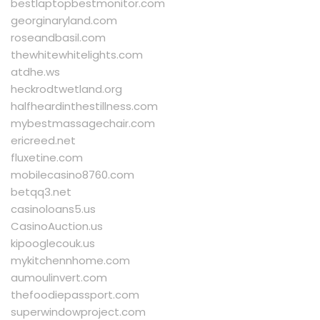
bestlaptopbestmonitor.com
georginaryland.com
roseandbasil.com
thewhitewhitelights.com
atdhe.ws
heckrodtwetland.org
halfheardinthestillness.com
mybestmassagechair.com
ericreed.net
fluxetine.com
mobilecasino8760.com
betqq3.net
casinoloans5.us
CasinoAuction.us
kipooglecouk.us
mykitchennhome.com
aumoulinvert.com
thefoodiepassport.com
superwindowproject.com