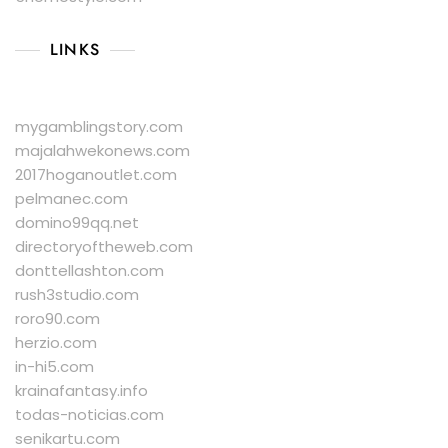
LINKS
mygamblingstory.com
majalahwekonews.com
2017hoganoutlet.com
pelmanec.com
domino99qq.net
directoryoftheweb.com
donttellashton.com
rush3studio.com
roro90.com
herzio.com
in-hi5.com
krainafantasy.info
todas-noticias.com
senikartu.com