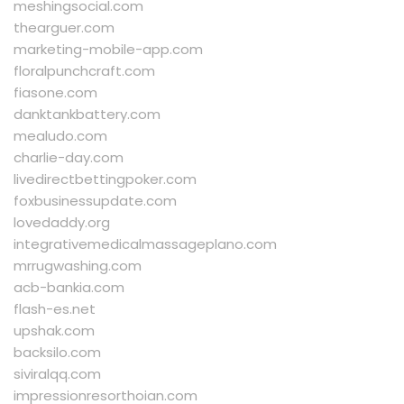
meshingsocial.com
thearguer.com
marketing-mobile-app.com
floralpunchcraft.com
fiasone.com
danktankbattery.com
mealudo.com
charlie-day.com
livedirectbettingpoker.com
foxbusinessupdate.com
lovedaddy.org
integrativemedicalmassageplano.com
mrrugwashing.com
acb-bankia.com
flash-es.net
upshak.com
backsilo.com
siviralqq.com
impressionresorthoian.com