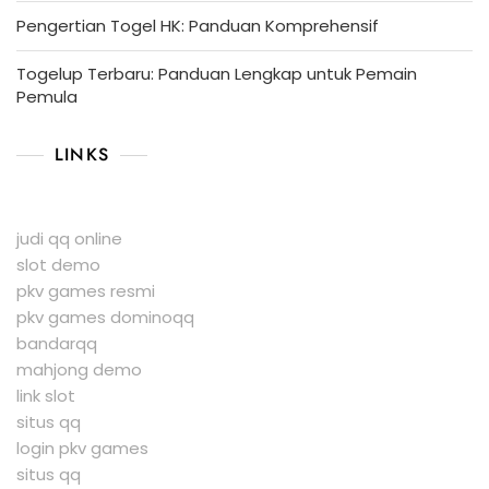
Pengertian Togel HK: Panduan Komprehensif
Togelup Terbaru: Panduan Lengkap untuk Pemain
Pemula
LINKS
judi qq online
slot demo
pkv games resmi
pkv games dominoqq
bandarqq
mahjong demo
link slot
situs qq
login pkv games
situs qq