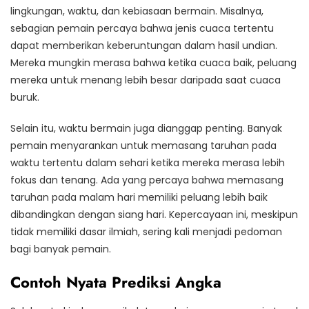
lingkungan, waktu, dan kebiasaan bermain. Misalnya,
sebagian pemain percaya bahwa jenis cuaca tertentu
dapat memberikan keberuntungan dalam hasil undian.
Mereka mungkin merasa bahwa ketika cuaca baik, peluang
mereka untuk menang lebih besar daripada saat cuaca
buruk.
Selain itu, waktu bermain juga dianggap penting. Banyak
pemain menyarankan untuk memasang taruhan pada
waktu tertentu dalam sehari ketika mereka merasa lebih
fokus dan tenang. Ada yang percaya bahwa memasang
taruhan pada malam hari memiliki peluang lebih baik
dibandingkan dengan siang hari. Kepercayaan ini, meskipun
tidak memiliki dasar ilmiah, sering kali menjadi pedoman
bagi banyak pemain.
Contoh Nyata Prediksi Angka