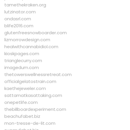
tamethekraken.org
lutzinator.com
ondasrl.com
blife2016.com
glutenfreesnowboarder.com
lizmorrowdesign.com
healwithcannabidiol.com
kioskpages.com
trianglecurry.com
imagedum.com
thetowerswellnessretreat.com
officialgelatostrain.com
kaethejeweler.com
sattamatkasattaking.com
onepetlife.com
thebillboardexperiment.com
beachufabet.biz
mon-tresse-de-lit.com