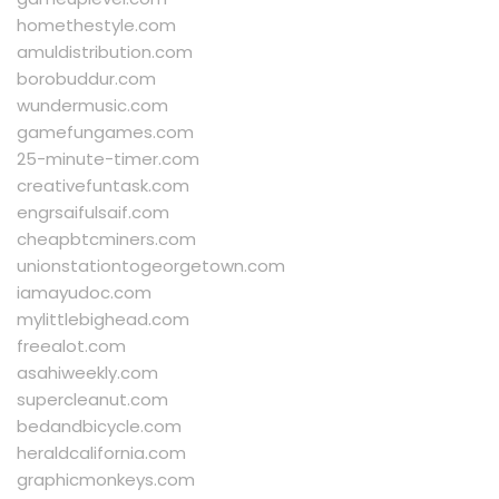
homethestyle.com
amuldistribution.com
borobuddur.com
wundermusic.com
gamefungames.com
25-minute-timer.com
creativefuntask.com
engrsaifulsaif.com
cheapbtcminers.com
unionstationtogeorgetown.com
iamayudoc.com
mylittlebighead.com
freealot.com
asahiweekly.com
supercleanut.com
bedandbicycle.com
heraldcalifornia.com
graphicmonkeys.com