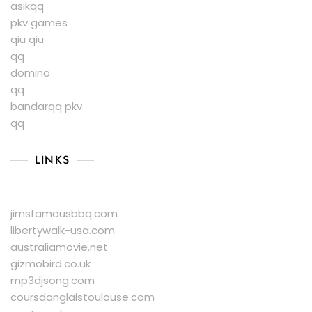
asikqq
pkv games
qiu qiu
qq
domino
qq
bandarqq pkv
qq
LINKS
jimsfamousbbq.com
libertywalk-usa.com
australiamovie.net
gizmobird.co.uk
mp3djsong.com
coursdanglaistoulouse.com