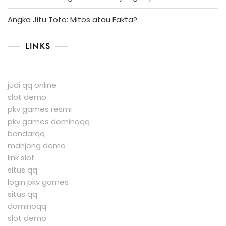
Angka Jitu Toto: Mitos atau Fakta?
LINKS
judi qq online
slot demo
pkv games resmi
pkv games dominoqq
bandarqq
mahjong demo
link slot
situs qq
login pkv games
situs qq
dominoqq
slot demo