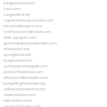
livinginthesun.info
itsriz.com
cargoods.shop
capetownacupuncture.com
bitcoinvideospro.com
cosmiccrowcollective.com
alain-jacquet.com
gotisouizakayabakeneko.com
meshpoint.me
spongebob.net
busyboxintl.com
auttayanratchapak.com
postcoffeebarva.com
elteatromilliondollar.com
burgerkingfranchise.org
vallarpadathamma.net
realworldsize.com
teknolama.com
productforbaby.com