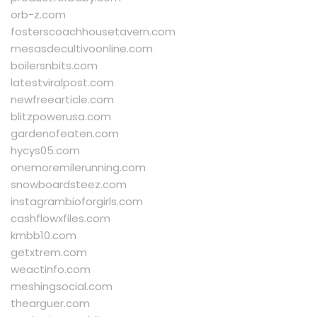
orb-z.com
fosterscoachhousetavern.com
mesasdecultivoonline.com
boilersnbits.com
latestviralpost.com
newfreearticle.com
blitzpowerusa.com
gardenofeaten.com
hycys05.com
onemoremilerunning.com
snowboardsteez.com
instagrambioforgirls.com
cashflowxfiles.com
kmbb10.com
getxtrem.com
weactinfo.com
meshingsocial.com
thearguer.com