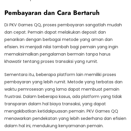
Pembayaran dan Cara Bertaruh
Di PKV Games QQ, proses pembayaran sangatlah mudah
dan cepat. Pemain dapat melakukan deposit dan
penarikan dengan berbagai metode yang aman dan
efisien. Ini menjadi nilai tambah bagi pemain yang ingin
memaksimalkan pengalaman bermain tanpa harus
khawatir tentang proses transaksi yang rumit.
Sementara itu, beberapa platform lain memiliki proses
pembayaran yang lebih rumit. Metode yang terbatas dan
waktu pemrosesan yang lama dapat membuat pemain
frustrasi. Dalam beberapa kasus, ada platform yang tidak
transparan dalam hal biaya transaksi, yang dapat
mengakibatkan ketidakpuasan pemain. PKV Games QQ
menawarkan pendekatan yang lebih sederhana dan efisien
dalam hal ini, mendukung kenyamanan pemain.