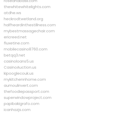
roseandbasil.com
thewhitewhitelights.com
atdhe.ws
heckrodtwetland.org
halfheardinthestillness.com
mybestmassagechair.com
ericreed.net
fluxetine.com
mobilecasino8760.com
betqq3.net
casinoloans5.us
CasinoAuction.us
kipooglecouk.us
mykitchennhome.com
aumoulinvert.com
thefoodiepassport.com
superwindowproject.com
papibakigrafo.com
icanhazjs.com