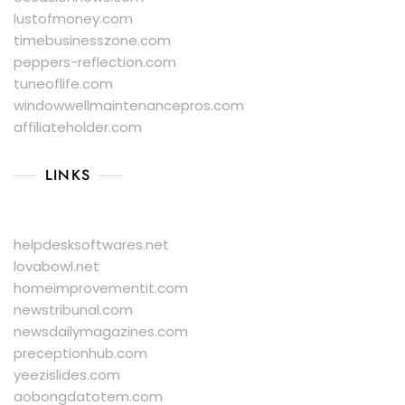
lustofmoney.com
timebusinesszone.com
peppers-reflection.com
tuneoflife.com
windowwellmaintenancepros.com
affiliateholder.com
LINKS
helpdesksoftwares.net
lovabowl.net
homeimprovementit.com
newstribunal.com
newsdailymagazines.com
preceptionhub.com
yeezislides.com
aobongdatotem.com