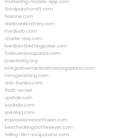
marketing-mobile-app.com
floralpunchcraft.com
fiasone.com
danktankbattery.com
mealudo.com
charlie-day.com
livedirectbettingpoker.com
foxbusinessupdate.com
lovedaddy.org
integrativemedicalmassageplano.com
mrrugwashing.com
acb-bankia.com
flash-es.net
upshak.com
backsilo.com
siviralqq.com
impressionresorthoian.com
bestfreakingclothesever.com
falling-film-evaporator.com