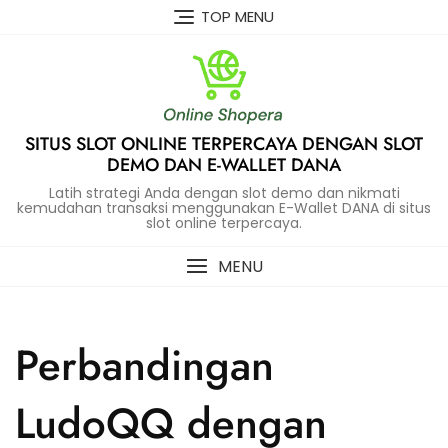
Skip
TOP MENU
to
content
SITUS SLOT ONLINE TERPERCAYA DENGAN SLOT
DEMO DAN E-WALLET DANA
Latih strategi Anda dengan slot demo dan nikmati
kemudahan transaksi menggunakan E-Wallet DANA di situs
slot online terpercaya.
MENU
Perbandingan
LudoQQ dengan