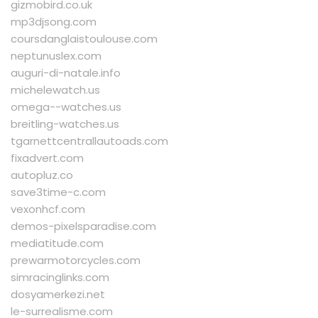
gizmobird.co.uk
mp3djsong.com
coursdanglaistoulouse.com
neptunuslex.com
auguri-di-natale.info
michelewatch.us
omega--watches.us
breitling-watches.us
tgarnettcentrallautoads.com
fixadvert.com
autopluz.co
save3time-c.com
vexonhcf.com
demos-pixelsparadise.com
mediatitude.com
prewarmotorcycles.com
simracinglinks.com
dosyamerkezi.net
le-surrealisme.com