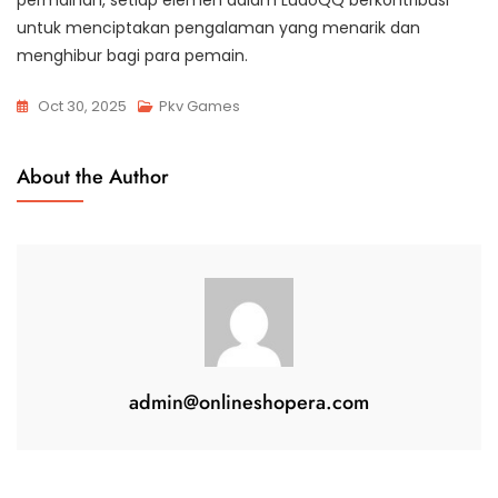
untuk menciptakan pengalaman yang menarik dan
menghibur bagi para pemain.
Oct 30, 2025
Pkv Games
About the Author
admin@onlineshopera.com