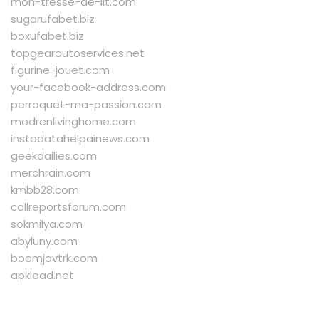
mon-tresse-de-lit.com
sugarufabet.biz
boxufabet.biz
topgearautoservices.net
figurine-jouet.com
your-facebook-address.com
perroquet-ma-passion.com
modrenlivinghome.com
instadatahelpainews.com
geekdailies.com
merchrain.com
kmbb28.com
callreportsforum.com
sokmilya.com
abyluny.com
boomjavtrk.com
apklead.net