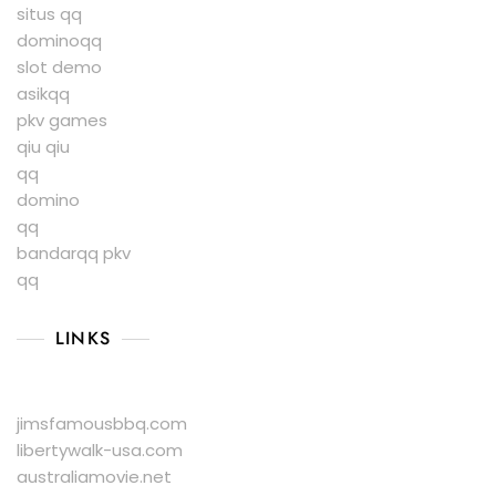
situs qq
dominoqq
slot demo
asikqq
pkv games
qiu qiu
qq
domino
qq
bandarqq pkv
qq
LINKS
jimsfamousbbq.com
libertywalk-usa.com
australiamovie.net