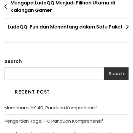
Post
Mengapa LudoQQ Menjadi Pilihan Utama di
Kalangan Gamer
navigation
LudoQQ: Fun dan Menantang dalam Satu Paket
Search
Search
RECENT POST
Memahami HK 4D: Panduan Komprehensif
Pengertian Togel HK: Panduan Komprehensif