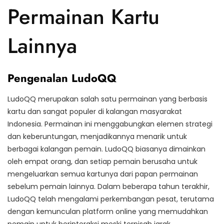
Permainan Kartu
Lainnya
Pengenalan LudoQQ
LudoQQ merupakan salah satu permainan yang berbasis
kartu dan sangat populer di kalangan masyarakat
Indonesia. Permainan ini menggabungkan elemen strategi
dan keberuntungan, menjadikannya menarik untuk
berbagai kalangan pemain. LudoQQ biasanya dimainkan
oleh empat orang, dan setiap pemain berusaha untuk
mengeluarkan semua kartunya dari papan permainan
sebelum pemain lainnya. Dalam beberapa tahun terakhir,
LudoQQ telah mengalami perkembangan pesat, terutama
dengan kemunculan platform online yang memudahkan
pemain untuk berinteraksi meski terpisah jarak.