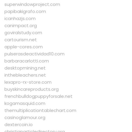
superwindowproject.com
papibakigrafo.com
icanhazjs.com
canimpact.org
goviralstudy.com
cartourism.net
apple-cores.com
pulserasdeactividad10.com
barbaracarlotti.com
desktopmining.net
inthebleachers.net
lexapro-rx-store.com
buyskincareproducts.org
frenchbulldogpuppyforsale.net
kogamasquid.com
themultiplicationtablechart.com
casinoglamour.org
dextercoin.io
christianarticledirectory.org