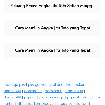
Peluang Emas: Angka Jitu Toto Setiap Minggu
Cara Memilih Angka Jitu Toto yang Tepat
Cara Memilih Angka Jitu Toto yang Tepat
menuqq pkv
|
pkv games
|
poker online
|
poker
|
domino99
|
domino99
|
domino99
|
domino99
|
domino99
|
pg slot
|
pkv games qq
|
pg slot
|
slot gacor
hari ini
|
situs slot terpercaya
|
situs slot
|
slot anti