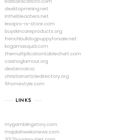
barbaracarlotti.com
desktopmining.net
inthebleachers.net
lexapro-rx-store.com
buyskincareproducts.org
frenchbulldogpuppyforsale.net
kogamasquid.com
themultiplicationtablechart.com
casinoglamour.org
dextercoin.io
christianarticledirectory.org
5homestyle.com
LINKS
mygamblingstory.com
majalahwekonews.com
2017hoganoutlet.com