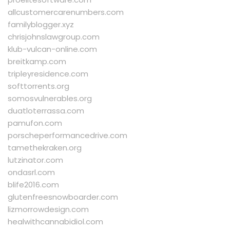
allcustomercarenumbers.com
familyblogger.xyz
chrisjohnslawgroup.com
klub-vulcan-online.com
breitkamp.com
tripleyresidence.com
softtorrents.org
somosvulnerables.org
duatloterrassa.com
pamufon.com
porscheperformancedrive.com
tamethekraken.org
lutzinator.com
ondasrl.com
blife2016.com
glutenfreesnowboarder.com
lizmorrowdesign.com
healwithcannabidiol.com