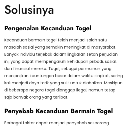
Solusinya
Pengenalan Kecanduan Togel
Kecanduan bermain togel telah menjadi salah satu
masalah sosial yang semakin meningkat di masyarakat.
Banyak individu terjebak dalam lingkaran setan perjudian
ini, yang dapat mempengaruhi kehidupan pribadi, sosial,
dan finansial mereka. Togel, sebagai permainan yang
menjanjikan keuntungan besar dalam waktu singkat, sering
kali menjadi daya tarik yang sulit untuk diabaikan. Meskipun
di beberapa negara togel dianggap ilegal, namun tetap
saja banyak orang yang terlibat.
Penyebab Kecanduan Bermain Togel
Berbagai faktor dapat menjadi penyebab seseorang