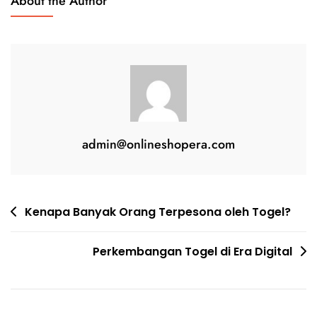
About the Author
admin@onlineshopera.com
Post
Kenapa Banyak Orang Terpesona oleh Togel?
navigation
Perkembangan Togel di Era Digital