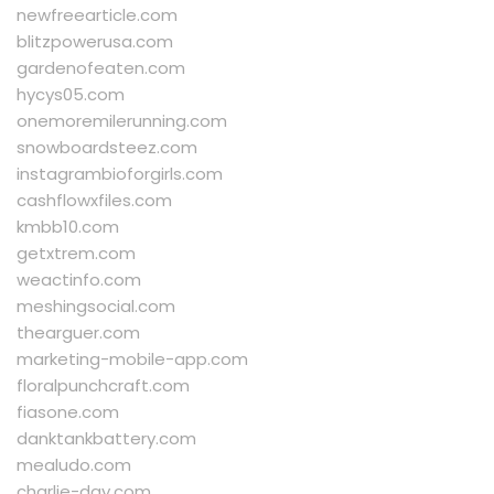
newfreearticle.com
blitzpowerusa.com
gardenofeaten.com
hycys05.com
onemoremilerunning.com
snowboardsteez.com
instagrambioforgirls.com
cashflowxfiles.com
kmbb10.com
getxtrem.com
weactinfo.com
meshingsocial.com
thearguer.com
marketing-mobile-app.com
floralpunchcraft.com
fiasone.com
danktankbattery.com
mealudo.com
charlie-day.com