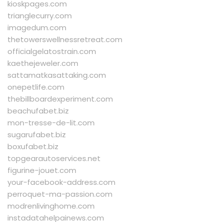
kioskpages.com
trianglecurry.com
imagedum.com
thetowerswellnessretreat.com
officialgelatostrain.com
kaethejeweler.com
sattamatkasattaking.com
onepetlife.com
thebillboardexperiment.com
beachufabet.biz
mon-tresse-de-lit.com
sugarufabet.biz
boxufabet.biz
topgearautoservices.net
figurine-jouet.com
your-facebook-address.com
perroquet-ma-passion.com
modrenlivinghome.com
instadatahelpainews.com