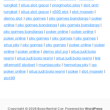
rungkat
|
situs slot gacor
|
pragmatic play
|
slot anti
rungkat
|
situs slot gacor
|
x500 slot
|
slot maxwin
|
demo slot
|
pkv games
|
pkv games bandarqq
|
poker
online
|
pkv games bandarqq
|
pkv games bandarqq
|
pkv games bandarqq
|
poker online
|
poker online
|
poker online
|
pkv games
|
pkv games
|
pkv games
|
situs pkv
|
pkv games
|
pkv games
|
poker online
|
poker
online
|
poker online
|
demo slot pg
|
situs judi bola
resmi
|
situs judi bola resmi
|
situs judi bola resmi
|
link
alternatif sbobet
|
murniqq pkv
|
hematqq pkv
|
qq
poker online
|
situs judi bola resmi
|
poker
|
slot maxwin
|
slot99
Copyright © 2026 Bosa Rental Car. Powered by
WordPress