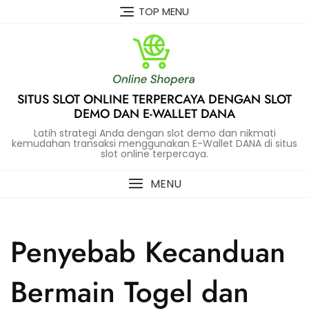
Skip
TOP MENU
to
content
SITUS SLOT ONLINE TERPERCAYA DENGAN SLOT
DEMO DAN E-WALLET DANA
Latih strategi Anda dengan slot demo dan nikmati
kemudahan transaksi menggunakan E-Wallet DANA di situs
slot online terpercaya.
MENU
Penyebab Kecanduan
Bermain Togel dan