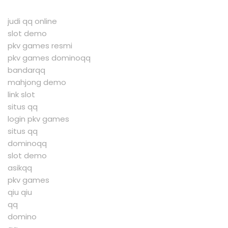
judi qq online
slot demo
pkv games resmi
pkv games dominoqq
bandarqq
mahjong demo
link slot
situs qq
login pkv games
situs qq
dominoqq
slot demo
asikqq
pkv games
qiu qiu
qq
domino