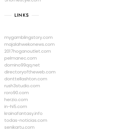
LINKS
mygamblingstory.com
majalahwekonews.com
2017hoganoutlet.com
pelmanec.com
domino99qq.net
directoryoftheweb.com
donttellashton.com
rush3studio.com
roro90.com
herzio.com
in-hi5.com
krainafantasy.info
todas-noticias.com
senikartu.com