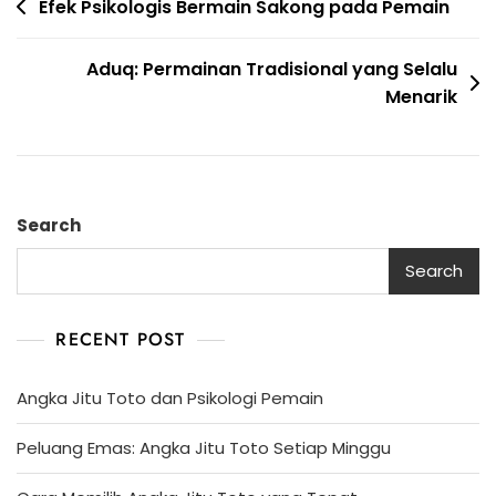
Post
Efek Psikologis Bermain Sakong pada Pemain
navigation
Aduq: Permainan Tradisional yang Selalu
Menarik
Search
Search
RECENT POST
Angka Jitu Toto dan Psikologi Pemain
Peluang Emas: Angka Jitu Toto Setiap Minggu