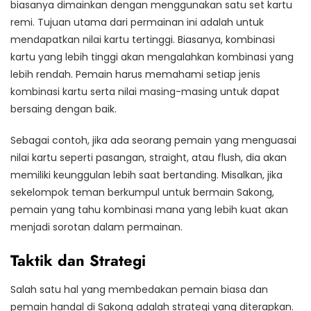
biasanya dimainkan dengan menggunakan satu set kartu
remi. Tujuan utama dari permainan ini adalah untuk
mendapatkan nilai kartu tertinggi. Biasanya, kombinasi
kartu yang lebih tinggi akan mengalahkan kombinasi yang
lebih rendah. Pemain harus memahami setiap jenis
kombinasi kartu serta nilai masing-masing untuk dapat
bersaing dengan baik.
Sebagai contoh, jika ada seorang pemain yang menguasai
nilai kartu seperti pasangan, straight, atau flush, dia akan
memiliki keunggulan lebih saat bertanding. Misalkan, jika
sekelompok teman berkumpul untuk bermain Sakong,
pemain yang tahu kombinasi mana yang lebih kuat akan
menjadi sorotan dalam permainan.
Taktik dan Strategi
Salah satu hal yang membedakan pemain biasa dan
pemain handal di Sakong adalah strategi yang diterapkan.