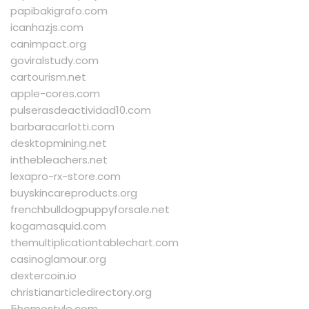
papibakigrafo.com
icanhazjs.com
canimpact.org
goviralstudy.com
cartourism.net
apple-cores.com
pulserasdeactividad10.com
barbaracarlotti.com
desktopmining.net
inthebleachers.net
lexapro-rx-store.com
buyskincareproducts.org
frenchbulldogpuppyforsale.net
kogamasquid.com
themultiplicationtablechart.com
casinoglamour.org
dextercoin.io
christianarticledirectory.org
5homestyle.com