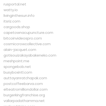
rusportal.net
watty.io
livinginthesun.info
itsriz.com
cargoods.shop
capetownacupuncture.com
bitcoinvideospro.com
cosmiccrowcollective.com
alain-jacquet.com
gotisouizakayabakeneko.com
meshpoint.me
spongebob.net
busyboxintl.com
auttayanratchapak.com
postcoffeebarva.com
elteatromilliondollar.com
burgerkingfranchise.org
vallarpadathamma.net