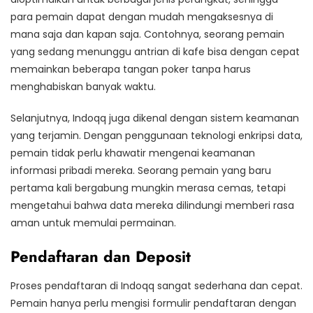
para pemain dapat dengan mudah mengaksesnya di
mana saja dan kapan saja. Contohnya, seorang pemain
yang sedang menunggu antrian di kafe bisa dengan cepat
memainkan beberapa tangan poker tanpa harus
menghabiskan banyak waktu.
Selanjutnya, Indoqq juga dikenal dengan sistem keamanan
yang terjamin. Dengan penggunaan teknologi enkripsi data,
pemain tidak perlu khawatir mengenai keamanan
informasi pribadi mereka. Seorang pemain yang baru
pertama kali bergabung mungkin merasa cemas, tetapi
mengetahui bahwa data mereka dilindungi memberi rasa
aman untuk memulai permainan.
Pendaftaran dan Deposit
Proses pendaftaran di Indoqq sangat sederhana dan cepat.
Pemain hanya perlu mengisi formulir pendaftaran dengan