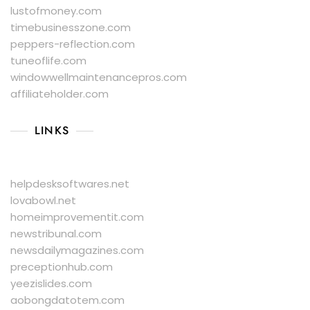
lustofmoney.com
timebusinesszone.com
peppers-reflection.com
tuneoflife.com
windowwellmaintenancepros.com
affiliateholder.com
LINKS
helpdesksoftwares.net
lovabowl.net
homeimprovementit.com
newstribunal.com
newsdailymagazines.com
preceptionhub.com
yeezislides.com
aobongdatotem.com