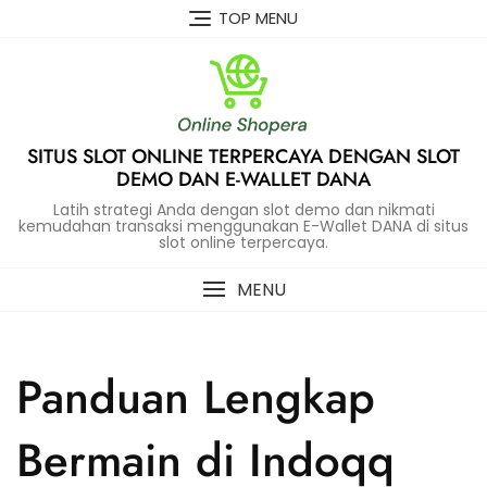
Skip
TOP MENU
to
content
SITUS SLOT ONLINE TERPERCAYA DENGAN SLOT
DEMO DAN E-WALLET DANA
Latih strategi Anda dengan slot demo dan nikmati
kemudahan transaksi menggunakan E-Wallet DANA di situs
slot online terpercaya.
MENU
Panduan Lengkap
Bermain di Indoqq