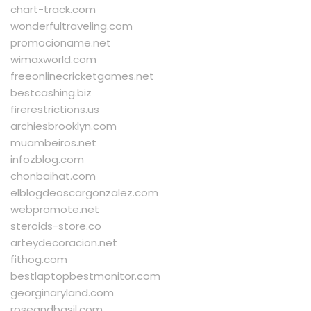
chart-track.com
wonderfultraveling.com
promocioname.net
wimaxworld.com
freeonlinecricketgames.net
bestcashing.biz
firerestrictions.us
archiesbrooklyn.com
muambeiros.net
infozblog.com
chonbaihat.com
elblogdeoscargonzalez.com
webpromote.net
steroids-store.co
arteydecoracion.net
fithog.com
bestlaptopbestmonitor.com
georginaryland.com
roseandbasil.com