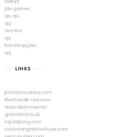
asikqq
pkv games
qiu qiu
qq
domino
qq
bandarqq pkv
qq
LINKS
jimsfamousbbq.com
libertywalk-usa.com
australiamovie.net
gizmobird.co.uk
mp3djsong.com
coursdanglaistoulouse.com
neptunuslex.com