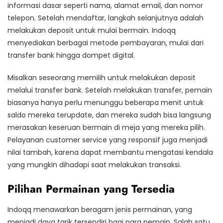
informasi dasar seperti nama, alamat email, dan nomor
telepon. Setelah mendaftar, langkah selanjutnya adalah
melakukan deposit untuk mulai bermain. Indoqq
menyediakan berbagai metode pembayaran, mulai dari
transfer bank hingga dompet digital.
Misalkan seseorang memilih untuk melakukan deposit
melalui transfer bank. Setelah melakukan transfer, pemain
biasanya hanya perlu menunggu beberapa menit untuk
saldo mereka terupdate, dan mereka sudah bisa langsung
merasakan keseruan bermain di meja yang mereka pilih.
Pelayanan customer service yang responsif juga menjadi
nilai tambah, karena dapat membantu mengatasi kendala
yang mungkin dihadapi saat melakukan transaksi.
Pilihan Permainan yang Tersedia
Indoqq menawarkan beragam jenis permainan, yang
menjadi daya tarik tersendiri bagi para pemain. Salah satu