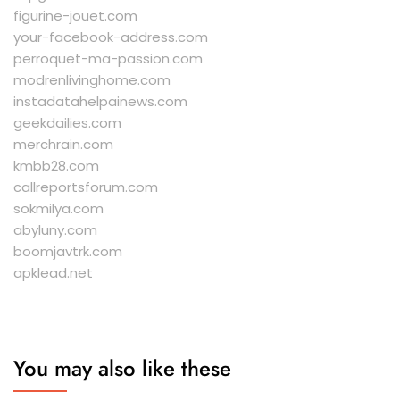
figurine-jouet.com
your-facebook-address.com
perroquet-ma-passion.com
modrenlivinghome.com
instadatahelpainews.com
geekdailies.com
merchrain.com
kmbb28.com
callreportsforum.com
sokmilya.com
abyluny.com
boomjavtrk.com
apklead.net
You may also like these