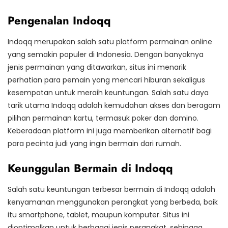
Pengenalan Indoqq
Indoqq merupakan salah satu platform permainan online
yang semakin populer di Indonesia. Dengan banyaknya
jenis permainan yang ditawarkan, situs ini menarik
perhatian para pemain yang mencari hiburan sekaligus
kesempatan untuk meraih keuntungan. Salah satu daya
tarik utama Indoqq adalah kemudahan akses dan beragam
pilihan permainan kartu, termasuk poker dan domino.
Keberadaan platform ini juga memberikan alternatif bagi
para pecinta judi yang ingin bermain dari rumah.
Keunggulan Bermain di Indoqq
Salah satu keuntungan terbesar bermain di Indoqq adalah
kenyamanan menggunakan perangkat yang berbeda, baik
itu smartphone, tablet, maupun komputer. Situs ini
dioptimalkan untuk berbagai jenis perangkat, sehingga