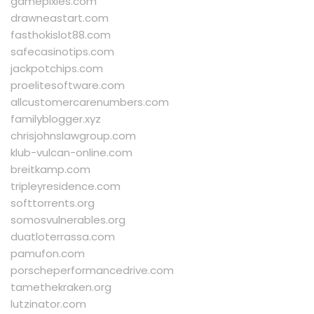
gamepixies.com
drawneastart.com
fasthokislot88.com
safecasinotips.com
jackpotchips.com
proelitesoftware.com
allcustomercarenumbers.com
familyblogger.xyz
chrisjohnslawgroup.com
klub-vulcan-online.com
breitkamp.com
tripleyresidence.com
softtorrents.org
somosvulnerables.org
duatloterrassa.com
pamufon.com
porscheperformancedrive.com
tamethekraken.org
lutzinator.com