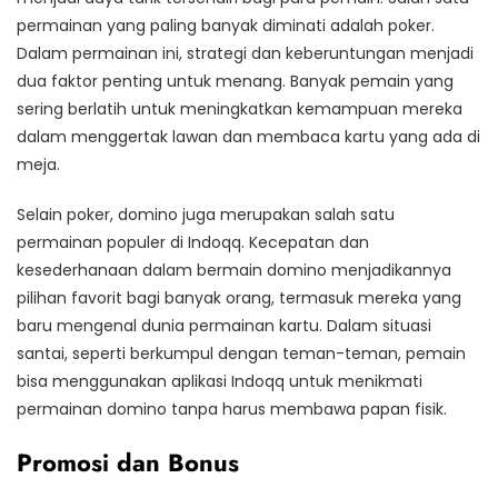
permainan yang paling banyak diminati adalah poker.
Dalam permainan ini, strategi dan keberuntungan menjadi
dua faktor penting untuk menang. Banyak pemain yang
sering berlatih untuk meningkatkan kemampuan mereka
dalam menggertak lawan dan membaca kartu yang ada di
meja.
Selain poker, domino juga merupakan salah satu
permainan populer di Indoqq. Kecepatan dan
kesederhanaan dalam bermain domino menjadikannya
pilihan favorit bagi banyak orang, termasuk mereka yang
baru mengenal dunia permainan kartu. Dalam situasi
santai, seperti berkumpul dengan teman-teman, pemain
bisa menggunakan aplikasi Indoqq untuk menikmati
permainan domino tanpa harus membawa papan fisik.
Promosi dan Bonus