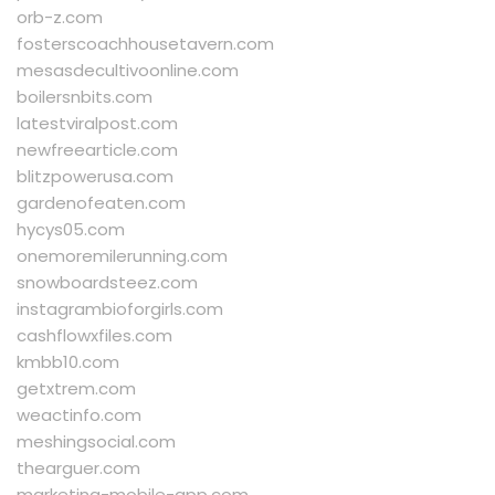
orb-z.com
fosterscoachhousetavern.com
mesasdecultivoonline.com
boilersnbits.com
latestviralpost.com
newfreearticle.com
blitzpowerusa.com
gardenofeaten.com
hycys05.com
onemoremilerunning.com
snowboardsteez.com
instagrambioforgirls.com
cashflowxfiles.com
kmbb10.com
getxtrem.com
weactinfo.com
meshingsocial.com
thearguer.com
marketing-mobile-app.com