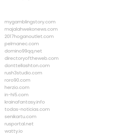
mygamblingstory.com
majalahwekonews.com
2017hoganoutlet.com
pelmanec.com
domino99qq.net
directoryoftheweb.com
donttellashton.com
rush3studio.com
roro90.com
herzio.com
in-hi5.com
krainafantasy.info
todas-noticias.com
senikartu.com
rusportal.net
watty.io