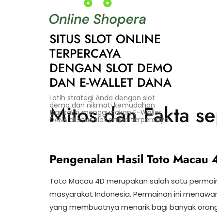
Skip
to
content
SITUS SLOT ONLINE
TERPERCAYA
DENGAN SLOT DEMO
DAN E-WALLET DANA
Latih strategi Anda dengan slot
demo dan nikmati kemudahan
Mitos dan Fakta s
transaksi menggunakan E-Wallet
DANA di situs slot online terpercaya.
Pengenalan Hasil Toto Macau 
Toto Macau 4D merupakan salah satu permaina
masyarakat Indonesia. Permainan ini menaw
yang membuatnya menarik bagi banyak orang. 