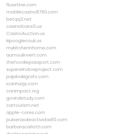
fluxetine.com
mobilecasino8760.com
betqq3.net
casinoloans5.us
CasinoAuction.us
kipooglecouk.us
mykitchennhome.com
aumoulinvert.com
thefoodiepassport.com
superwindowproject.com
papibakigrafo.com
icanhazjs.com
canimpact.org
goviralstudy.com
cartourism.net
apple-cores.com
pulserasdeactividad10.com
barbaracarlotti.com
desktopmining.net