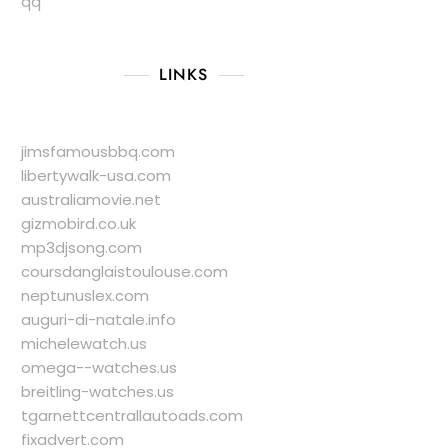
qq
LINKS
jimsfamousbbq.com
libertywalk-usa.com
australiamovie.net
gizmobird.co.uk
mp3djsong.com
coursdanglaistoulouse.com
neptunuslex.com
auguri-di-natale.info
michelewatch.us
omega--watches.us
breitling-watches.us
tgarnettcentrallautoads.com
fixadvert.com