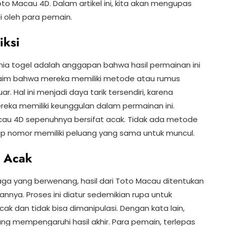
to Macau 4D. Dalam artikel ini, kita akan mengupas
i oleh para pemain.
iksi
ia togel adalah anggapan bahwa hasil permainan ini
laim bahwa mereka memiliki metode atau rumus
 Hal ini menjadi daya tarik tersendiri, karena
a memiliki keunggulan dalam permainan ini.
cau 4D sepenuhnya bersifat acak. Tidak ada metode
 nomor memiliki peluang yang sama untuk muncul.
a Acak
aga yang berwenang, hasil dari Toto Macau ditentukan
nnya. Proses ini diatur sedemikian rupa untuk
ak dan tidak bisa dimanipulasi. Dengan kata lain,
ng mempengaruhi hasil akhir. Para pemain, terlepas