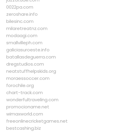
0022pa.com
zeroshare.info
bilesinc.com
milaretreatnz.com
modaagi.com
smallvilleph.com
galiciasuroeste.info
batallasdeguerra.com
dregstudios.com
neatstuffhelpskids.org
moraessoccer.com
forochile.org
chart-track.com
wonderfultraveling.com
promocioname.net
wimaxworld.com
freeonlinecricketgames.net
bestcashing.biz