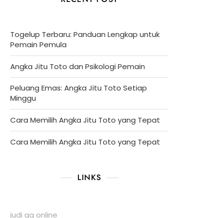
Togelup Terbaru: Panduan Lengkap untuk
Pemain Pemula
Angka Jitu Toto dan Psikologi Pemain
Peluang Emas: Angka Jitu Toto Setiap
Minggu
Cara Memilih Angka Jitu Toto yang Tepat
Cara Memilih Angka Jitu Toto yang Tepat
LINKS
judi qq online