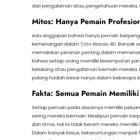
dari pengalaman atau pengetahuan mereka, t
Mitos: Hanya Pemain Profesio
Ada anggapan bahwa hanya pemain berpenga
kemenangan dalam Toto Macau 4D. Banyak ora
memainkan peranan penting dalam memenan
bahwa setiap orang memiliki kesempatan ya
belakang atau pengalaman bermain mereka.
pulang hadiah besar hanya dalam beberapa k
Fakta: Semua Pemain Memilik
Setiap pemain pada dasarnya memiliki pelua
sering mereka bermain. Meskipun pemain ber
dan ritme, hal ini tidak berarti mereka memili
Dalam banyak kasus, keberuntungan menjadi