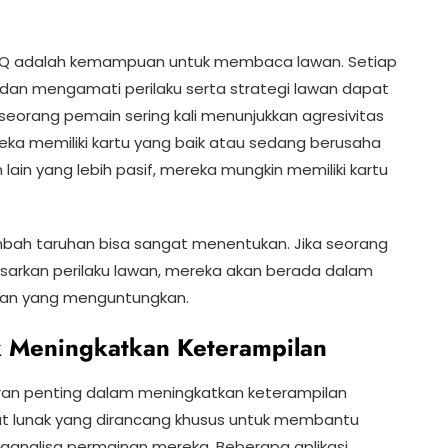
aQQ adalah kemampuan untuk membaca lawan. Setiap
dan mengamati perilaku serta strategi lawan dapat
 seorang pemain sering kali menunjukkan agresivitas
ereka memiliki kartu yang baik atau sedang berusaha
lain yang lebih pasif, mereka mungkin memiliki kartu
bah taruhan bisa sangat menentukan. Jika seorang
asarkan perilaku lawan, mereka akan berada dalam
usan yang menguntungkan.
 Meningkatkan Keterampilan
 peran penting dalam meningkatkan keterampilan
at lunak yang dirancang khusus untuk membantu
ganalisa permainan mereka. Beberapa aplikasi