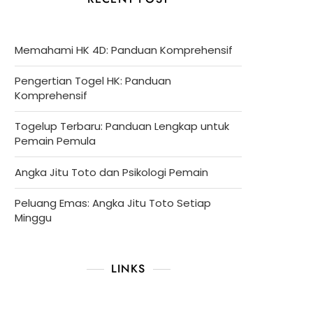
Memahami HK 4D: Panduan Komprehensif
Pengertian Togel HK: Panduan
Komprehensif
Togelup Terbaru: Panduan Lengkap untuk
Pemain Pemula
Angka Jitu Toto dan Psikologi Pemain
Peluang Emas: Angka Jitu Toto Setiap
Minggu
LINKS