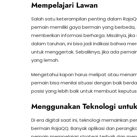
Mempelajari Lawan
Salah satu keterampilan penting dalam Raj
pemain memiliki gaya bermain yang berbeda, 
memberikan informasi berharga. Misalnya, jika
dalam taruhan, ini bisa jadi indikasi bahwa m
untuk menggertak. Sebaliknya, jika ada pemain 
yang lemah.
Mengetahui kapan harus melipat atau menam
pemain bisa menilai situasi dengan baik berd
posisi yang lebih baik untuk membuat keput
Menggunakan Teknologi untuk
Di era digital saat ini, teknologi memainkan
bermain RajaQQ. Banyak aplikasi dan perangk
pemain mempelajari strategi terbaik dan men