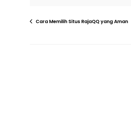
Post
Cara Memilih Situs RajaQQ yang Aman
navigation