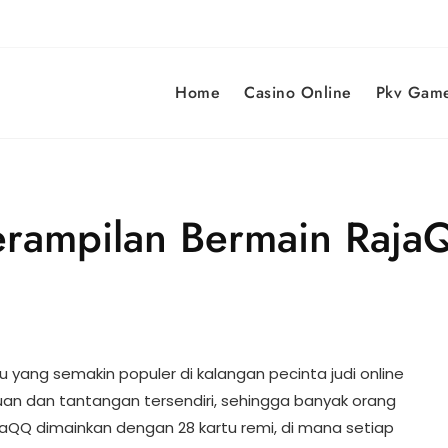
Home
Casino Online
Pkv Gam
erampilan Bermain Raj
yang semakin populer di kalangan pecinta judi online
uan dan tantangan tersendiri, sehingga banyak orang
ajaQQ dimainkan dengan 28 kartu remi, di mana setiap