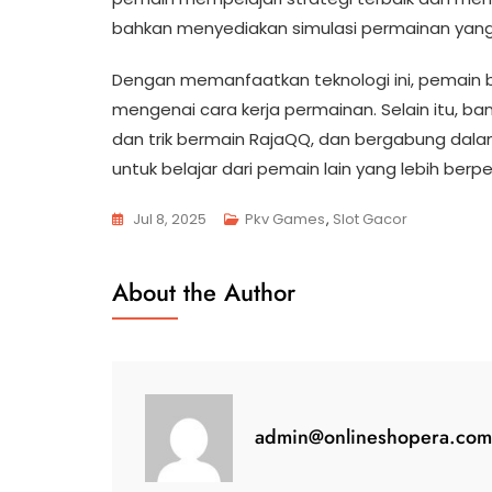
bahkan menyediakan simulasi permainan yan
Dengan memanfaatkan teknologi ini, pemain
mengenai cara kerja permainan. Selain itu, 
dan trik bermain RajaQQ, dan bergabung da
untuk belajar dari pemain lain yang lebih ber
Jul 8, 2025
Pkv Games
,
Slot Gacor
About the Author
admin@onlineshopera.com