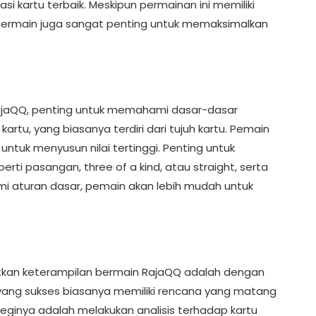
kartu terbaik. Meskipun permainan ini memiliki
bermain juga sangat penting untuk memaksimalkan
jaQQ, penting untuk memahami dasar-dasar
rtu, yang biasanya terdiri dari tujuh kartu. Pemain
ntuk menyusun nilai tertinggi. Penting untuk
ti pasangan, three of a kind, atau straight, serta
i aturan dasar, pemain akan lebih mudah untuk
katkan keterampilan bermain RajaQQ adalah dengan
ang sukses biasanya memiliki rencana yang matang
eginya adalah melakukan analisis terhadap kartu