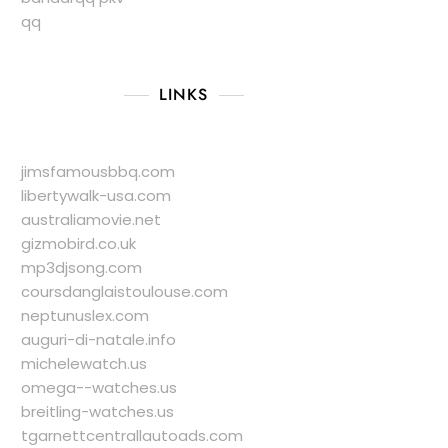
qq
LINKS
jimsfamousbbq.com
libertywalk-usa.com
australiamovie.net
gizmobird.co.uk
mp3djsong.com
coursdanglaistoulouse.com
neptunuslex.com
auguri-di-natale.info
michelewatch.us
omega--watches.us
breitling-watches.us
tgarnettcentrallautoads.com