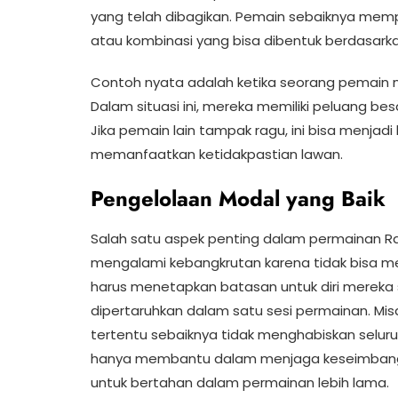
yang telah dibagikan. Pemain sebaiknya memp
atau kombinasi yang bisa dibentuk berdasarka
Contoh nyata adalah ketika seorang pemain m
Dalam situasi ini, mereka memiliki peluang 
Jika pemain lain tampak ragu, ini bisa menja
memanfaatkan ketidakpastian lawan.
Pengelolaan Modal yang Baik
Salah satu aspek penting dalam permainan R
mengalami kebangkrutan karena tidak bisa m
harus menetapkan batasan untuk diri mereka 
dipertaruhkan dalam satu sesi permainan. Mi
tertentu sebaiknya tidak menghabiskan seluru
hanya membantu dalam menjaga keseimbanga
untuk bertahan dalam permainan lebih lama.