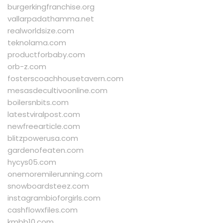
burgerkingfranchise.org
vallarpadathamma.net
realworldsize.com
teknolama.com
productforbaby.com
orb-z.com
fosterscoachhousetavern.com
mesasdecultivoonline.com
boilersnbits.com
latestviralpost.com
newfreearticle.com
blitzpowerusa.com
gardenofeaten.com
hycys05.com
onemoremilerunning.com
snowboardsteez.com
instagrambioforgirls.com
cashflowxfiles.com
kmbb10.com