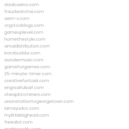
davilcasino.com
fraudwatchai.com
aem-x.com
cryptooblogs.com
gameuplevel.com
homethestyle.com
amuldistribution.com
borobuddur.com
wundermusic.com
gamefungames.com
25-minute-timer.com
creativefuntask.com
engrsaifulsaif.com
cheapbtcminers.com
unionstationtogeorgetown.com
iamayudoc.com
mylittlebighead.com
freealot.com
asahiweekly.com