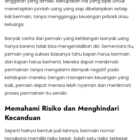
anggaran yang dimiliki. Merupakan hal yang bijak untuk
menetapkan jumlah uang yang siap dibelanjakan setiap
kali bermain, tanpa mengganggu keuangan pribadi atau
keluarga.
Banyak cerita dari pemain yang kehilangan banyak uang
hanya karena tidak bisa mengendalikan diri. Sementara itu,
pemain yang sukses biasanya tahu kapan harus bermain
dan kapan harus berhenti. Mereka dapat menikmati
permainan tanpa mengalami dampak negatif pada
kehidupan mereka. Dengan manajemen keuangan yang
baik, pemain dapat merasa lebih nyaman dan menikmati
proses permainan itu sendiri.
Memahami Risiko dan Menghindari
Kecanduan
Seperti halnya bentuk judi lainnya, bermain nomor
Hongkong memiliki risiko besar. Salah satu risiko terbesar