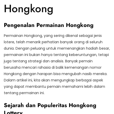
Hongkong
Pengenalan Permainan Hongkong
Permainan Hongkong, yang sering dikenal sebagai jenis
lotere, telah menarik perhatian banyak orang di seluruh
dunia. Dengan peluang untuk memenangkan hadiah besar,
permainan ini bukan hanya tentang keberuntungan, tetapi
juga tentang strategi dan analisis. Banyak pemain
berusaha mencari rahasia di balik kemenangan nomor
Hongkong dengan harapan bisa mengubah nasib mereka.
Dalam artikel ini, kita akan mengungkap berbagai aspek
yang dapat membantu pemain memahami lebih dalam
tentang permainan ini.
Sejarah dan Populeritas Hongkong
Lottery