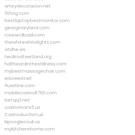
arteydecoracion.net
fithog.com
bestlaptopbestmonitor.com
georginaryland.com
roseandbasil.com
thewhitewhitelights.com
atdhe.ws
heckrodtwetland.org
halfheardinthestillness.com
mybestmassagechair.com
ericreed.net
fluxetine.com
mobilecasino8760.com
betqq3.net
casinoloans5.us
CasinoAuction.us
kipooglecouk.us
mykitchennhome.com