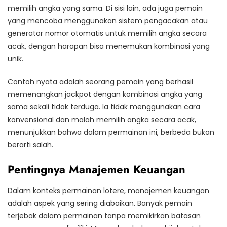
memilih angka yang sama. Di sisi lain, ada juga pemain
yang mencoba menggunakan sistem pengacakan atau
generator nomor otomatis untuk memilih angka secara
acak, dengan harapan bisa menemukan kombinasi yang
unik.
Contoh nyata adalah seorang pemain yang berhasil
memenangkan jackpot dengan kombinasi angka yang
sama sekali tidak terduga. Ia tidak menggunakan cara
konvensional dan malah memilih angka secara acak,
menunjukkan bahwa dalam permainan ini, berbeda bukan
berarti salah.
Pentingnya Manajemen Keuangan
Dalam konteks permainan lotere, manajemen keuangan
adalah aspek yang sering diabaikan. Banyak pemain
terjebak dalam permainan tanpa memikirkan batasan