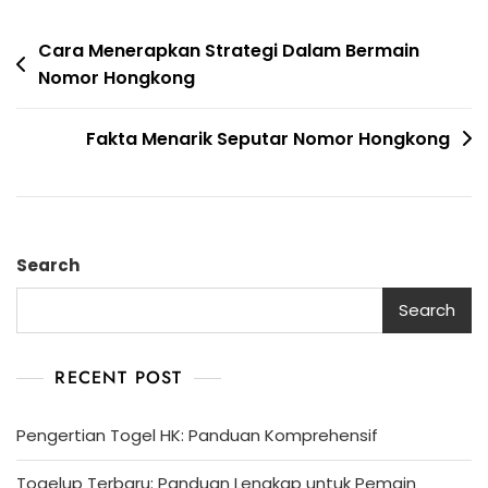
Post
Cara Menerapkan Strategi Dalam Bermain
Nomor Hongkong
navigation
Fakta Menarik Seputar Nomor Hongkong
Search
Search
RECENT POST
Pengertian Togel HK: Panduan Komprehensif
Togelup Terbaru: Panduan Lengkap untuk Pemain