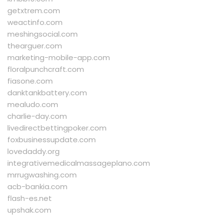
getxtrem.com
weactinfo.com
meshingsocial.com
thearguer.com
marketing-mobile-app.com
floralpunchcraft.com
fiasone.com
danktankbattery.com
mealudo.com
charlie-day.com
livedirectbettingpoker.com
foxbusinessupdate.com
lovedaddy.org
integrativemedicalmassageplano.com
mrrugwashing.com
acb-bankia.com
flash-es.net
upshak.com