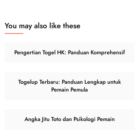
You may also like these
Pengertian Togel HK: Panduan Komprehensif
Togelup Terbaru: Panduan Lengkap untuk
Pemain Pemula
Angka Jitu Toto dan Psikologi Pemain