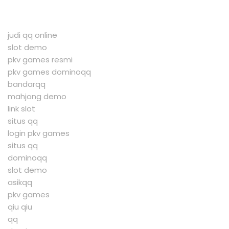
judi qq online
slot demo
pkv games resmi
pkv games dominoqq
bandarqq
mahjong demo
link slot
situs qq
login pkv games
situs qq
dominoqq
slot demo
asikqq
pkv games
qiu qiu
qq