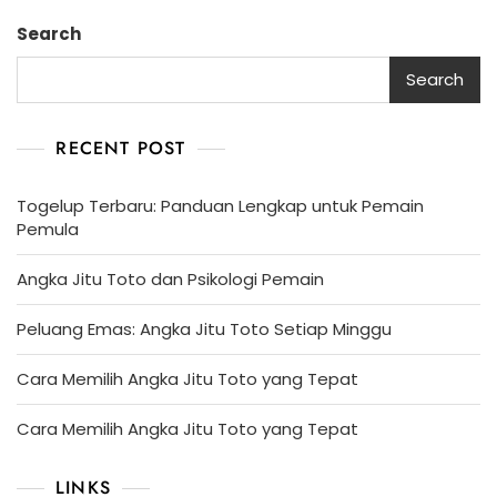
Search
Search
RECENT POST
Togelup Terbaru: Panduan Lengkap untuk Pemain
Pemula
Angka Jitu Toto dan Psikologi Pemain
Peluang Emas: Angka Jitu Toto Setiap Minggu
Cara Memilih Angka Jitu Toto yang Tepat
Cara Memilih Angka Jitu Toto yang Tepat
LINKS