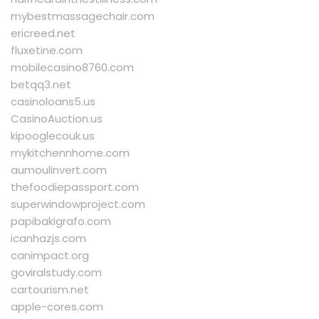
mybestmassagechair.com
ericreed.net
fluxetine.com
mobilecasino8760.com
betqq3.net
casinoloans5.us
CasinoAuction.us
kipooglecouk.us
mykitchennhome.com
aumoulinvert.com
thefoodiepassport.com
superwindowproject.com
papibakigrafo.com
icanhazjs.com
canimpact.org
goviralstudy.com
cartourism.net
apple-cores.com