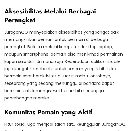
Aksesibilitas Melalui Berbagai
Perangkat
JuraganQQ menyediakan aksesibilitas yang sangat baik,
memungkinkan pemain untuk bermain di berbagai
perangkat. Baik itu melalui komputer desktop, laptop,
maupun smartphone, pemain bisa menikmati permainan
kapan saja dan di mana saja. Keberadaan aplikasi mobile
juga sangat membantu untuk pemain yang lebih suka
bermain saat beraktivitas di luar rumah. Contohnya,
seseorang yang sedang menunggu di bandara dapat
bermain untuk mengisi waktu sambil menunggu
penerbangan mereka.
Komunitas Pemain yang Aktif
Fitur sosial juga menjadi salah satu keunggulan JuraganQQ.