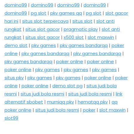
domino99
|
domino99
|
domino99
|
domino99
|
domino99
|
pg slot
|
pkv games qq
|
pg slot
|
slot gacor
hari ini
|
situs slot terpercaya
|
situs slot
|
slot anti
rungkat
|
situs slot gacor
|
pragmatic play
|
slot anti
rungkat
|
situs slot gacor
|
x500 slot
|
slot maxwin
|
demo slot
|
pkv games
|
pkv games bandarqq
|
poker
online
|
pkv games bandarqq
|
pkv games bandarqq
|
pkv games bandarqq
|
poker online
|
poker online
|
poker online
|
pkv games
|
pkv games
|
pkv games
|
situs pkv
|
pkv games
|
pkv games
|
poker online
|
poker
online
|
poker online
|
demo slot pg
|
situs judi bola
resmi
|
situs judi bola resmi
|
situs judi bola resmi
|
link
alternatif sbobet
|
murniqq pkv
|
hematqq pkv
|
qq
poker online
|
situs judi bola resmi
|
poker
|
slot maxwin
|
slot99