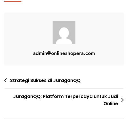
admin@onlineshopera.com
Post
Strategi Sukses di JuraganQQ
navigation
JuraganQQ: Platform Terpercaya untuk Judi
Online