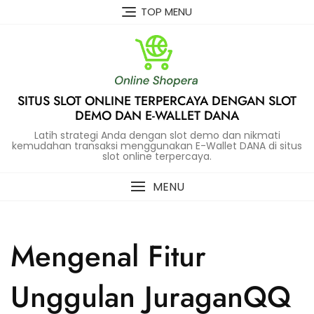
Skip
TOP MENU
to
content
SITUS SLOT ONLINE TERPERCAYA DENGAN SLOT
DEMO DAN E-WALLET DANA
Latih strategi Anda dengan slot demo dan nikmati
kemudahan transaksi menggunakan E-Wallet DANA di situs
slot online terpercaya.
MENU
Mengenal Fitur
Unggulan JuraganQQ