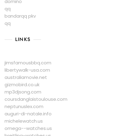
domino
qq
bandarqq pkv
qq
LINKS
jimsfamousbbq.com
libertywalk-usa.com
australiamovie.net
gizmobird.co.uk
mp3djsong.com
coursdanglaistoulouse.com
neptunuslex.com
auguri-di-natale.info
michelewatch.us
omega--watches.us
breitling-watches.us