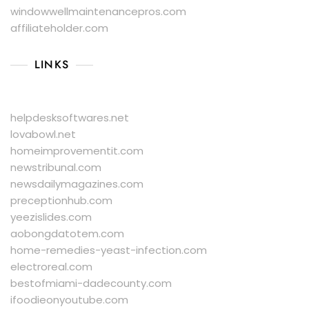
windowwellmaintenancepros.com
affiliateholder.com
LINKS
helpdesksoftwares.net
lovabowl.net
homeimprovementit.com
newstribunal.com
newsdailymagazines.com
preceptionhub.com
yeezislides.com
aobongdatotem.com
home-remedies-yeast-infection.com
electroreal.com
bestofmiami-dadecounty.com
ifoodieonyoutube.com