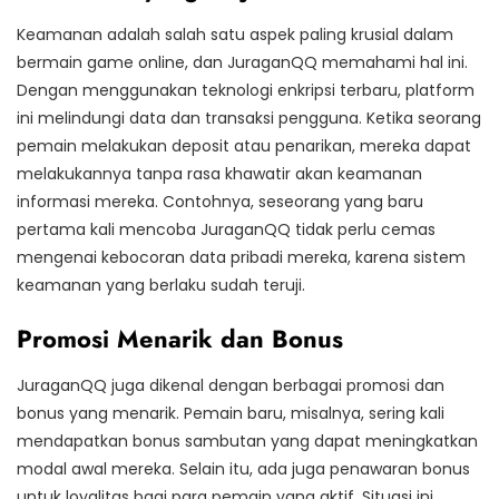
Keamanan adalah salah satu aspek paling krusial dalam
bermain game online, dan JuraganQQ memahami hal ini.
Dengan menggunakan teknologi enkripsi terbaru, platform
ini melindungi data dan transaksi pengguna. Ketika seorang
pemain melakukan deposit atau penarikan, mereka dapat
melakukannya tanpa rasa khawatir akan keamanan
informasi mereka. Contohnya, seseorang yang baru
pertama kali mencoba JuraganQQ tidak perlu cemas
mengenai kebocoran data pribadi mereka, karena sistem
keamanan yang berlaku sudah teruji.
Promosi Menarik dan Bonus
JuraganQQ juga dikenal dengan berbagai promosi dan
bonus yang menarik. Pemain baru, misalnya, sering kali
mendapatkan bonus sambutan yang dapat meningkatkan
modal awal mereka. Selain itu, ada juga penawaran bonus
untuk loyalitas bagi para pemain yang aktif. Situasi ini