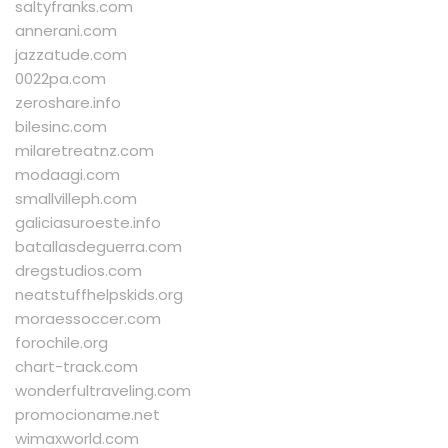
saltyfranks.com
annerani.com
jazzatude.com
0022pa.com
zeroshare.info
bilesinc.com
milaretreatnz.com
modaagi.com
smallvilleph.com
galiciasuroeste.info
batallasdeguerra.com
dregstudios.com
neatstuffhelpskids.org
moraessoccer.com
forochile.org
chart-track.com
wonderfultraveling.com
promocioname.net
wimaxworld.com