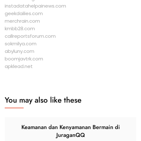
instadatahelpainews.com
geekdailies.com
merchrain.com
kmbb28.com
callreportsforum.com
sokmilya.com
abyluny.com
boomjavtrk.com
apklead.net
You may also like these
Keamanan dan Kenyamanan Bermain di
JuraganQQ