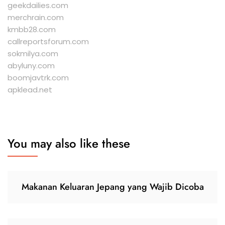
geekdailies.com
merchrain.com
kmbb28.com
callreportsforum.com
sokmilya.com
abyluny.com
boomjavtrk.com
apklead.net
You may also like these
Makanan Keluaran Jepang yang Wajib Dicoba