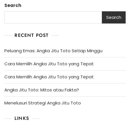
Search
Search
RECENT POST
Peluang Emas: Angka Jitu Toto Setiap Minggu
Cara Memilih Angka Jitu Toto yang Tepat
Cara Memilih Angka Jitu Toto yang Tepat
Angka Jitu Toto: Mitos atau Fakta?
Menelusuri Strategi Angka Jitu Toto
LINKS