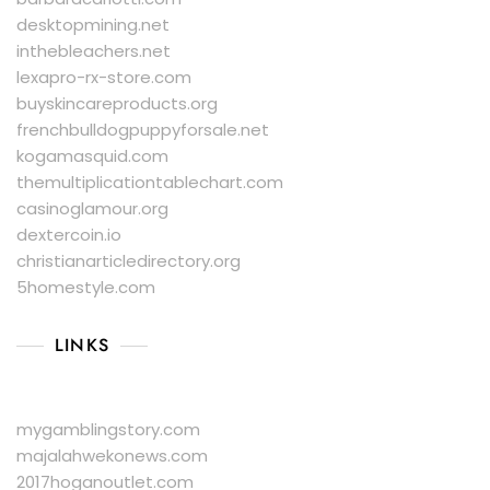
desktopmining.net
inthebleachers.net
lexapro-rx-store.com
buyskincareproducts.org
frenchbulldogpuppyforsale.net
kogamasquid.com
themultiplicationtablechart.com
casinoglamour.org
dextercoin.io
christianarticledirectory.org
5homestyle.com
LINKS
mygamblingstory.com
majalahwekonews.com
2017hoganoutlet.com