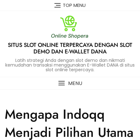
Skip
TOP MENU
to
content
SITUS SLOT ONLINE TERPERCAYA DENGAN SLOT
DEMO DAN E-WALLET DANA
Latih strategi Anda dengan slot demo dan nikmati
kemudahan transaksi menggunakan E-Wallet DANA di situs
slot online terpercaya.
MENU
Mengapa Indoqq
Menjadi Pilihan Utama