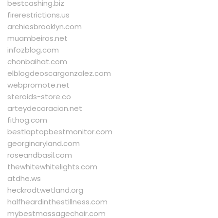
bestcashing.biz
firerestrictions.us
archiesbrooklyn.com
muambeiros.net
infozblog.com
chonbaihat.com
elblogdeoscargonzalez.com
webpromote.net
steroids-store.co
arteydecoracion.net
fithog.com
bestlaptopbestmonitor.com
georginaryland.com
roseandbasil.com
thewhitewhitelights.com
atdhe.ws
heckrodtwetland.org
halfheardinthestillness.com
mybestmassagechair.com