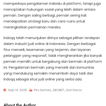
memperkaya pengalaman individu di platform, tetapi juga
menciptakan hubungan sosial yang lebih dalam antara
pemain. Dengan saling berbagi, pemain sering kali
mendapatkan strategi baru dan cara-cara untuk
meningkatkan permainan mereka.
Indoqq telah menunjukan dirinya sebagai pilihan terdepan
dalam industri judi online di Indonesia. Dengan berbagai
fitur menarik, keamanan yang terjamin, dan layanan
pelanggan yang responsif, tidak mengherankan jika banyak
pemain memilih untuk bergabung dan bermain di platform
ini. Pengalaman bermain yang menarik dan komunitas
yang mendukung semakin menambah daya tarik dari
Indoqq sebagai situs judi online yang serba ada.
Sep 14, 2025
Pkv Games
,
SBOBET
,
Slot Gacor
About the Author