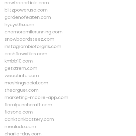
newfreearticle.com
blitzpowerusa.com
gardenofeaten.com
hycys05.com
onemoremilerunning.com
snowboardsteez.com
instagrambioforgirls.com
cashflowxfiles.com
kmbb10.com
getxtrem.com
weactinfo.com
meshingsocial.com
thearguer.com
marketing-mobile-app.com
floralpunchcraft.com
fiasone.com
danktankbattery.com
mealudo.com
charlie-day.com