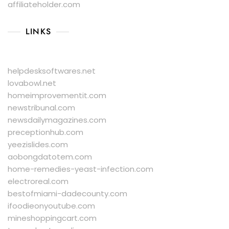
affiliateholder.com
LINKS
helpdesksoftwares.net
lovabowl.net
homeimprovementit.com
newstribunal.com
newsdailymagazines.com
preceptionhub.com
yeezislides.com
aobongdatotem.com
home-remedies-yeast-infection.com
electroreal.com
bestofmiami-dadecounty.com
ifoodieonyoutube.com
mineshoppingcart.com