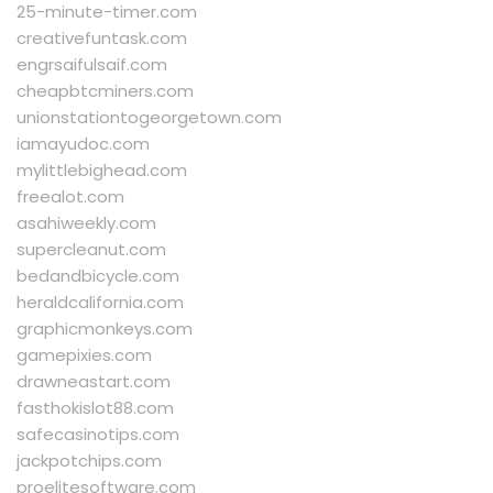
25-minute-timer.com
creativefuntask.com
engrsaifulsaif.com
cheapbtcminers.com
unionstationtogeorgetown.com
iamayudoc.com
mylittlebighead.com
freealot.com
asahiweekly.com
supercleanut.com
bedandbicycle.com
heraldcalifornia.com
graphicmonkeys.com
gamepixies.com
drawneastart.com
fasthokislot88.com
safecasinotips.com
jackpotchips.com
proelitesoftware.com