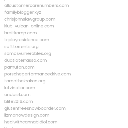
allcustomercarenumbers.com
familyblogger.xyz
chrisjohnslawgroup.com
klub-vulcan-online.com
breitkamp.com
tripleyresidence.com
softtorrents.org
somosvulnerables.org
duatloterrassa.com
pamufon.com
porscheperformancedrive.com
tamethekraken.org
lutzinator.com
ondasrl.com
blife2016.com
glutenfreesnowboarder.com
lizmorrowdesign.com
healwithcannabidiol.com