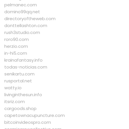
pelmanec.com
domino99qq.net
directoryoftheweb.com
donttellashton.com
rush3studio.com
roro90.com
herzio.com
in-hi5.com
krainafantasy.info
todas-noticias.com
senikartu.com
rusportal.net
watty.io
livinginthesun.info
itsriz.com
cargoods.shop
capetownacupuncture.com
bitcoinvideospro.com