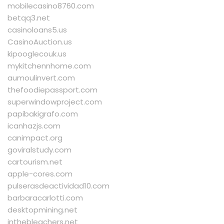
mobilecasino8760.com
betqq3.net
casinoloans5.us
CasinoAuction.us
kipooglecouk.us
mykitchennhome.com
aumoulinvert.com
thefoodiepassport.com
superwindowproject.com
papibakigrafo.com
icanhazjs.com
canimpact.org
goviralstudy.com
cartourism.net
apple-cores.com
pulserasdeactividad10.com
barbaracarlotti.com
desktopmining.net
inthebleachers.net