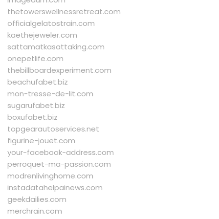
thetowerswellnessretreat.com
officialgelatostrain.com
kaethejeweler.com
sattamatkasattaking.com
onepetlife.com
thebillboardexperiment.com
beachufabet.biz
mon-tresse-de-lit.com
sugarufabet.biz
boxufabet.biz
topgearautoservices.net
figurine-jouet.com
your-facebook-address.com
perroquet-ma-passion.com
modrenlivinghome.com
instadatahelpainews.com
geekdailies.com
merchrain.com