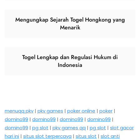
Mengungkap Sejarah Togel Hongkong yang
Menarik
Togel Lengkap dan Regulasi Hukum di
Indonesia
menuqq pkv
|
pkv games
|
poker online
|
poker
|
domino99
|
domino99
|
domino99
|
domino99
|
domino99
|
pg slot
|
pkv games qq
|
pg slot
|
slot gacor
hari ini
|
situs slot terpercaya
|
situs slot
|
slot anti