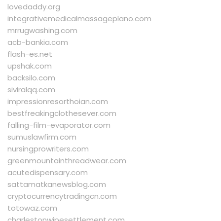
lovedaddy.org
integrativemedicalmassageplano.com
mrrugwashing.com
acb-bankia.com
flash-es.net
upshak.com
backsilo.com
siviralqq.com
impressionresorthoian.com
bestfreakingclothesever.com
falling-film-evaporator.com
sumuslawfirm.com
nursingprowriters.com
greenmountainthreadwear.com
acutedispensary.com
sattamatkanewsblog.com
cryptocurrencytradingcn.com
totowaz.com
charlestonwipesettlement.com