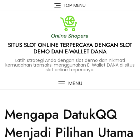
Skip
TOP MENU
to
content
SITUS SLOT ONLINE TERPERCAYA DENGAN SLOT
DEMO DAN E-WALLET DANA
Latih strategi Anda dengan slot demo dan nikmati
kemudahan transaksi menggunakan E-Wallet DANA di situs
slot online terpercaya.
MENU
Mengapa DatukQQ
Menjadi Pilihan Utama