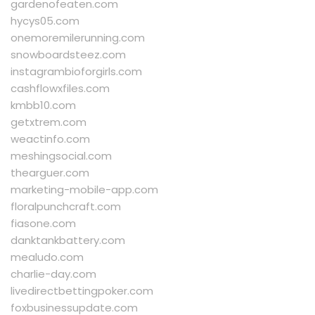
gardenofeaten.com
hycys05.com
onemoremilerunning.com
snowboardsteez.com
instagrambioforgirls.com
cashflowxfiles.com
kmbb10.com
getxtrem.com
weactinfo.com
meshingsocial.com
thearguer.com
marketing-mobile-app.com
floralpunchcraft.com
fiasone.com
danktankbattery.com
mealudo.com
charlie-day.com
livedirectbettingpoker.com
foxbusinessupdate.com