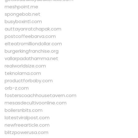
meshpoint.me
spongebob.net
busyboxintl.com
auttayanratchapak.com
postcoffeebarva.com
elteatromilliondollar.com
burgerkingfranchise.org
vallarpadathamma.net
realworldsize.com
teknolama.com
productforbaby.com
orb-z.com
fosterscoachhousetavern.com
mesasdecultivoonline.com
boilersnbits.com
latestviralpost.com
newfreearticle.com
blitzpowerusa.com