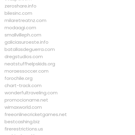
zeroshare.info
bilesinc.com
milaretreatnz.com
modaagi.com
smallvilleph.com
galiciasuroeste.info
batallasdeguerra.com
dregstudios.com
neatstuffhelpskids.org
moraessoccer.com
forochile.org
chart-track.com
wonderfultraveling.com
promocioname.net
wimaxworld.com
freeonlinecricketgames.net
bestcashing.biz
firerestrictions.us