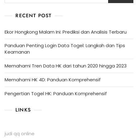
RECENT POST
Ekor Hongkong Malam Ini: Prediksi dan Analisis Terbaru
Panduan Penting Login Data Togel: Langkah dan Tips
Keamanan
Memahami Tren Data HK dari tahun 2020 hingga 2023
Memahami HK 4D: Panduan Komprehensif
Pengertian Togel HK: Panduan Komprehensif
LINKS
judi qq online