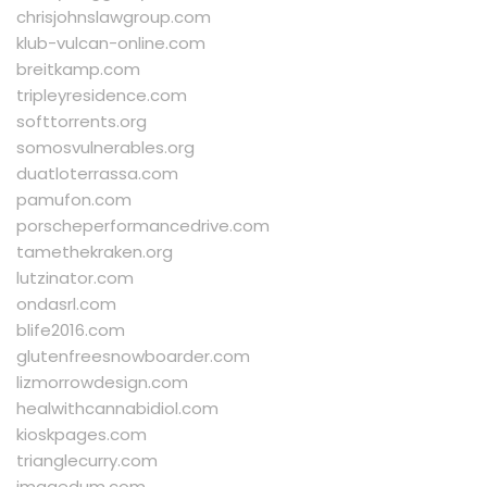
chrisjohnslawgroup.com
klub-vulcan-online.com
breitkamp.com
tripleyresidence.com
softtorrents.org
somosvulnerables.org
duatloterrassa.com
pamufon.com
porscheperformancedrive.com
tamethekraken.org
lutzinator.com
ondasrl.com
blife2016.com
glutenfreesnowboarder.com
lizmorrowdesign.com
healwithcannabidiol.com
kioskpages.com
trianglecurry.com
imagedum.com