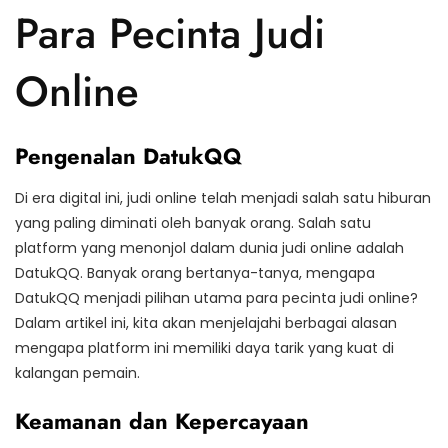
Para Pecinta Judi
Online
Pengenalan DatukQQ
Di era digital ini, judi online telah menjadi salah satu hiburan
yang paling diminati oleh banyak orang. Salah satu
platform yang menonjol dalam dunia judi online adalah
DatukQQ. Banyak orang bertanya-tanya, mengapa
DatukQQ menjadi pilihan utama para pecinta judi online?
Dalam artikel ini, kita akan menjelajahi berbagai alasan
mengapa platform ini memiliki daya tarik yang kuat di
kalangan pemain.
Keamanan dan Kepercayaan