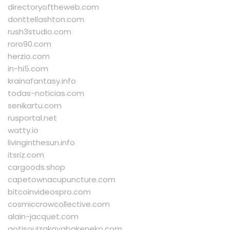
directoryoftheweb.com
donttellashton.com
rush3studio.com
roro90.com
herzio.com
in-hi5.com
krainafantasy.info
todas-noticias.com
senikartu.com
rusportal.net
watty.io
livinginthesun.info
itsriz.com
cargoods.shop
capetownacupuncture.com
bitcoinvideospro.com
cosmiccrowcollective.com
alain-jacquet.com
gotisouizakayabakeneko.com