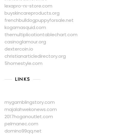
lexapro-rx-store.com
buyskincareproducts.org
frenchbulldogpuppyforsale.net
kogamasquid.com
themultiplicationtablechart.com
casinoglamour.org
dextercoin.io
christianarticledirectory.org
5homestyle.com
LINKS
mygamblingstory.com
majalahwekonews.com
2017hoganoutlet.com
pelmanec.com
domino99qq.net