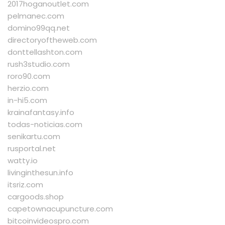
2017hoganoutlet.com
pelmanec.com
domino99qq.net
directoryoftheweb.com
donttellashton.com
rush3studio.com
roro90.com
herzio.com
in-hi5.com
krainafantasy.info
todas-noticias.com
senikartu.com
rusportal.net
watty.io
livinginthesun.info
itsriz.com
cargoods.shop
capetownacupuncture.com
bitcoinvideospro.com