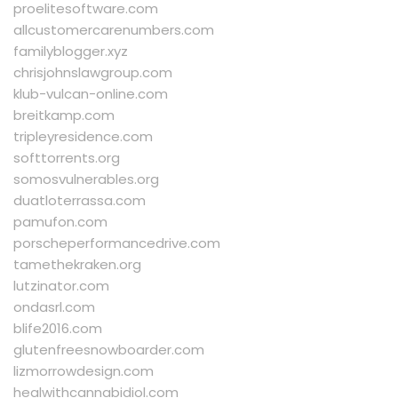
proelitesoftware.com
allcustomercarenumbers.com
familyblogger.xyz
chrisjohnslawgroup.com
klub-vulcan-online.com
breitkamp.com
tripleyresidence.com
softtorrents.org
somosvulnerables.org
duatloterrassa.com
pamufon.com
porscheperformancedrive.com
tamethekraken.org
lutzinator.com
ondasrl.com
blife2016.com
glutenfreesnowboarder.com
lizmorrowdesign.com
healwithcannabidiol.com