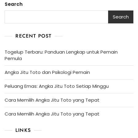
Search
Search
RECENT POST
Togelup Terbaru: Panduan Lengkap untuk Pemain
Pemula
Angka Jitu Toto dan Psikologi Pemain
Peluang Emas: Angka Jitu Toto Setiap Minggu
Cara Memilih Angka Jitu Toto yang Tepat
Cara Memilih Angka Jitu Toto yang Tepat
LINKS