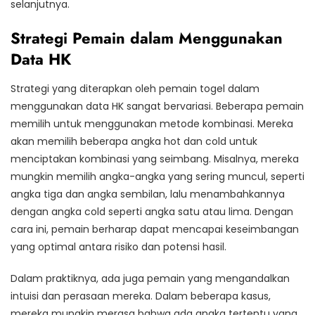
selanjutnya.
Strategi Pemain dalam Menggunakan
Data HK
Strategi yang diterapkan oleh pemain togel dalam
menggunakan data HK sangat bervariasi. Beberapa pemain
memilih untuk menggunakan metode kombinasi. Mereka
akan memilih beberapa angka hot dan cold untuk
menciptakan kombinasi yang seimbang. Misalnya, mereka
mungkin memilih angka-angka yang sering muncul, seperti
angka tiga dan angka sembilan, lalu menambahkannya
dengan angka cold seperti angka satu atau lima. Dengan
cara ini, pemain berharap dapat mencapai keseimbangan
yang optimal antara risiko dan potensi hasil.
Dalam praktiknya, ada juga pemain yang mengandalkan
intuisi dan perasaan mereka. Dalam beberapa kasus,
mereka mungkin merasa bahwa ada angka tertentu yang