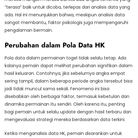
“terasa” baik untuk dicoba, terlepas dari analisis data yang
ada. Hal ini menunjukkan bahwa, meskipun analisis data
sangat membantu, faktor psikologis juga mempengaruhi
pengalaman bermain.
Perubahan dalam Pola Data HK
Pola data dalam permainan togel tidak selalu tetap. Ada
kalanya pemain dapat melihat perubahan signifikan dalam
hasil keluaran. Contohnya, jika sebelumya angka empat
sering tampil, dalam beberapa periode angka tersebut bisa
jadi tidak muncul sama sekali. Fenomena ini bisa
disebabkan oleh berbagai faktor, termasuk kebetulan dan
dinamika permainan itu sendiri. Oleh karena itu, penting
bagi pemain untuk selalu update dengan hasil terbaru dan
mengevaluasi strategi mereka berdasarkan data terkini.
Ketika menganalisis data HK, pemain disarankan untuk