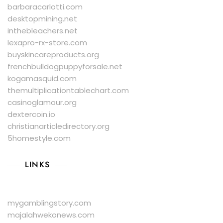
barbaracarlotti.com
desktopmining.net
inthebleachers.net
lexapro-rx-store.com
buyskincareproducts.org
frenchbulldogpuppyforsale.net
kogamasquid.com
themultiplicationtablechart.com
casinoglamour.org
dextercoin.io
christianarticledirectory.org
5homestyle.com
LINKS
mygamblingstory.com
majalahwekonews.com