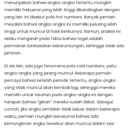
menunjukkan bahwa angka-angka tertentu mungkin
memiliki frekuensi yang lebih tinggi dibandingkan dengan
yang lain. Ini disebut pola hot numbers. Banyak pemain
meyakini bahwa angka-angka ini memiliki peluang lebih
tinggi untuk muncul di hasil berikutnya. Namun, analisis ini
selalu mengarah pada fakta bahwa togel adalah
permainan berbasiskan keberuntungan, sehingga tidak ada
jaminan.
Di sisi lain, ada juga fenomena pola cold numbers, yaitu
angka-angka yang jarang muncul. Beberapa pemain
percaya bahwa setelah periode tertentu, angka-angka
yang tidak muncul akan kembali lagi, sehingga mereka
memilih untuk taruhan pada angka-angka ini dengan
harapan bahwa “giliran” mereka sudah dekat. Sebagai
contoh, jika angka sembilan tidak keluar dalam beberapa
waktu, pemain mungkin berasumsi bahwa ada
kemungkinan angka tersebut akan muncul dalam sesi