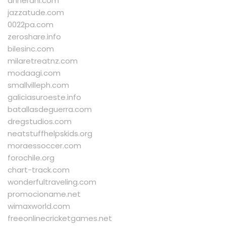
annerani.com
jazzatude.com
0022pa.com
zeroshare.info
bilesinc.com
milaretreatnz.com
modaagi.com
smallvilleph.com
galiciasuroeste.info
batallasdeguerra.com
dregstudios.com
neatstuffhelpskids.org
moraessoccer.com
forochile.org
chart-track.com
wonderfultraveling.com
promocioname.net
wimaxworld.com
freeonlinecricketgames.net