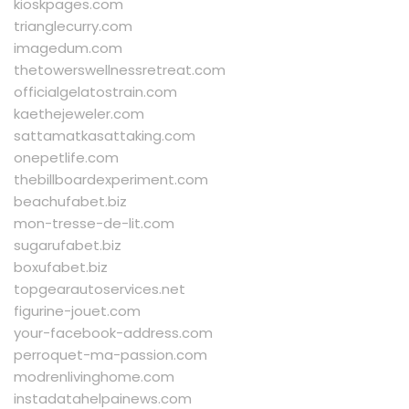
kioskpages.com
trianglecurry.com
imagedum.com
thetowerswellnessretreat.com
officialgelatostrain.com
kaethejeweler.com
sattamatkasattaking.com
onepetlife.com
thebillboardexperiment.com
beachufabet.biz
mon-tresse-de-lit.com
sugarufabet.biz
boxufabet.biz
topgearautoservices.net
figurine-jouet.com
your-facebook-address.com
perroquet-ma-passion.com
modrenlivinghome.com
instadatahelpainews.com