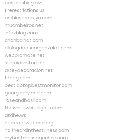
bestcashing.biz
firerestrictions.us
archiesbrooklyn.com
muambeiros.net
infozblog.com
chonbaihat.com
elblogdeoscargonzalez.com
webpromote.net
steroids-store.co
arteydecoracion.net
fithog.com
bestlaptopbestmonitor.com
georginaryland.com
roseandbasil.com
thewhitewhitelights.com
atdhe.ws
heckrodtwetland.org
halfheardinthestillness.com
mybestmassagechair.com