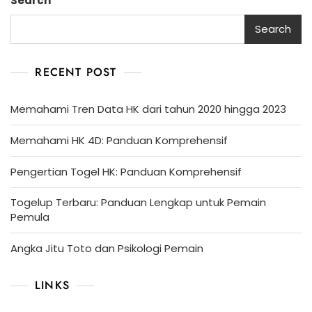
Search
Search
RECENT POST
Memahami Tren Data HK dari tahun 2020 hingga 2023
Memahami HK 4D: Panduan Komprehensif
Pengertian Togel HK: Panduan Komprehensif
Togelup Terbaru: Panduan Lengkap untuk Pemain
Pemula
Angka Jitu Toto dan Psikologi Pemain
LINKS