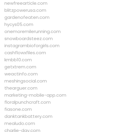
newfreearticle.com
blitzpowerusa.com
gardenofeaten.com
hycys05.com
onemoremilerunning.com
snowboardsteez.com
instagrambioforgirls.com
cashflowxfiles.com
kmbb10.com
getxtrem.com
weactinfo.com
meshingsocial.com
thearguer.com
marketing-mobile-app.com
floralpunchcraft.com
fiasone.com
danktankbattery.com
mealudo.com
charlie-day.com