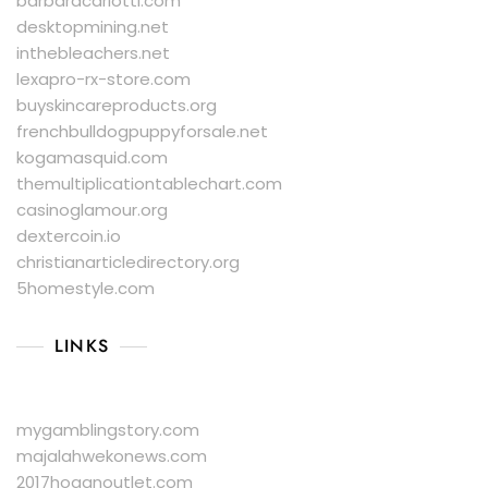
barbaracarlotti.com
desktopmining.net
inthebleachers.net
lexapro-rx-store.com
buyskincareproducts.org
frenchbulldogpuppyforsale.net
kogamasquid.com
themultiplicationtablechart.com
casinoglamour.org
dextercoin.io
christianarticledirectory.org
5homestyle.com
LINKS
mygamblingstory.com
majalahwekonews.com
2017hoganoutlet.com