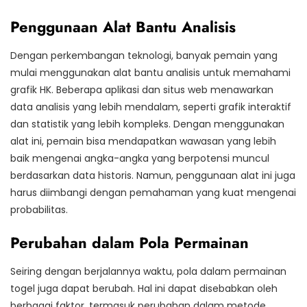
Penggunaan Alat Bantu Analisis
Dengan perkembangan teknologi, banyak pemain yang
mulai menggunakan alat bantu analisis untuk memahami
grafik HK. Beberapa aplikasi dan situs web menawarkan
data analisis yang lebih mendalam, seperti grafik interaktif
dan statistik yang lebih kompleks. Dengan menggunakan
alat ini, pemain bisa mendapatkan wawasan yang lebih
baik mengenai angka-angka yang berpotensi muncul
berdasarkan data historis. Namun, penggunaan alat ini juga
harus diimbangi dengan pemahaman yang kuat mengenai
probabilitas.
Perubahan dalam Pola Permainan
Seiring dengan berjalannya waktu, pola dalam permainan
togel juga dapat berubah. Hal ini dapat disebabkan oleh
berbagai faktor, termasuk perubahan dalam metode