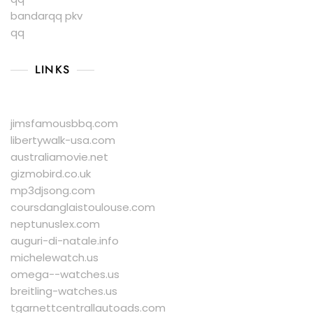
bandarqq pkv
qq
LINKS
jimsfamousbbq.com
libertywalk-usa.com
australiamovie.net
gizmobird.co.uk
mp3djsong.com
coursdanglaistoulouse.com
neptunuslex.com
auguri-di-natale.info
michelewatch.us
omega--watches.us
breitling-watches.us
tgarnettcentrallautoads.com