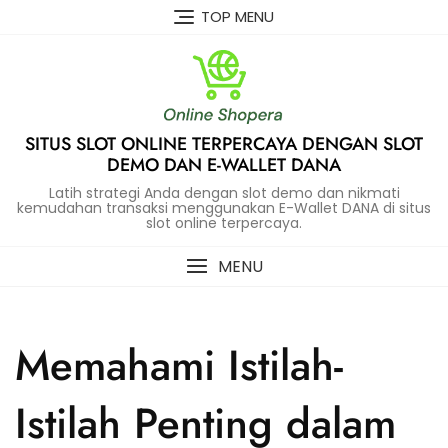
Skip
TOP MENU
to
content
SITUS SLOT ONLINE TERPERCAYA DENGAN SLOT
DEMO DAN E-WALLET DANA
Latih strategi Anda dengan slot demo dan nikmati
kemudahan transaksi menggunakan E-Wallet DANA di situs
slot online terpercaya.
MENU
Memahami Istilah-
Istilah Penting dalam