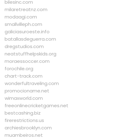
bilesinc.com
milaretreatnz.com
modaagi.com
smallvilleph.com
galiciasuroeste.info
batallasdeguerra.com
dregstudios.com
neatstuffhelpskids.org
moraessoccer.com
forochile.org
chart-track.com
wonderfultraveling.com
promocioname.net
wimaxworld.com
freeonlinecricketgames.net
bestcashing.biz
firerestrictions.us
archiesbrooklyn.com
muambeiros.net