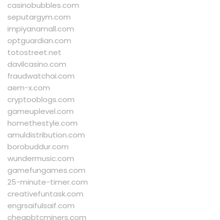
casinobubbles.com
seputargym.com
impiyanamall.com
optguardian.com
totostreet.net
davilcasino.com
fraudwatchai.com
aem-x.com
cryptooblogs.com
gameuplevel.com
homethestyle.com
amuldistribution.com
borobuddur.com
wundermusic.com
gamefungames.com
25-minute-timer.com
creativefuntask.com
engrsaifulsaif.com
cheapbtcminers.com