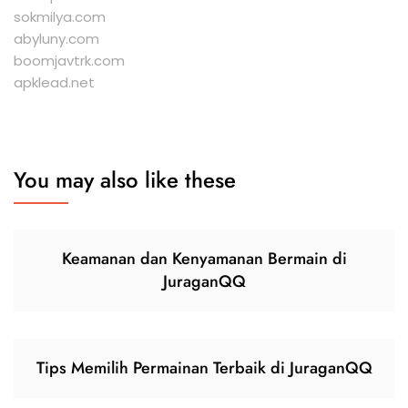
sokmilya.com
abyluny.com
boomjavtrk.com
apklead.net
You may also like these
Keamanan dan Kenyamanan Bermain di
JuraganQQ
Tips Memilih Permainan Terbaik di JuraganQQ