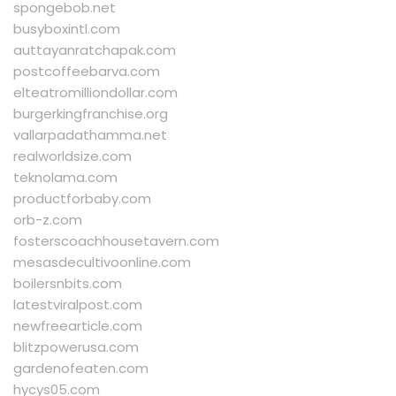
spongebob.net
busyboxintl.com
auttayanratchapak.com
postcoffeebarva.com
elteatromilliondollar.com
burgerkingfranchise.org
vallarpadathamma.net
realworldsize.com
teknolama.com
productforbaby.com
orb-z.com
fosterscoachhousetavern.com
mesasdecultivoonline.com
boilersnbits.com
latestviralpost.com
newfreearticle.com
blitzpowerusa.com
gardenofeaten.com
hycys05.com