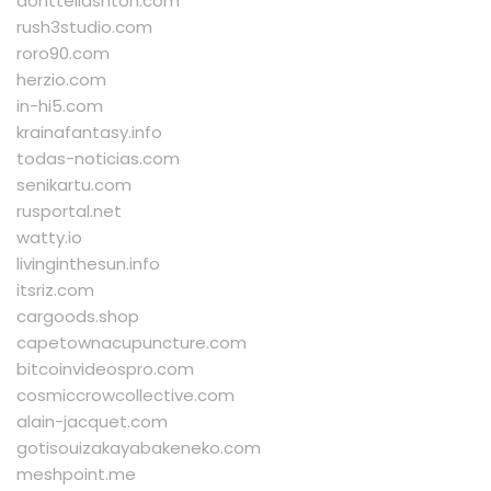
donttellashton.com
rush3studio.com
roro90.com
herzio.com
in-hi5.com
krainafantasy.info
todas-noticias.com
senikartu.com
rusportal.net
watty.io
livinginthesun.info
itsriz.com
cargoods.shop
capetownacupuncture.com
bitcoinvideospro.com
cosmiccrowcollective.com
alain-jacquet.com
gotisouizakayabakeneko.com
meshpoint.me