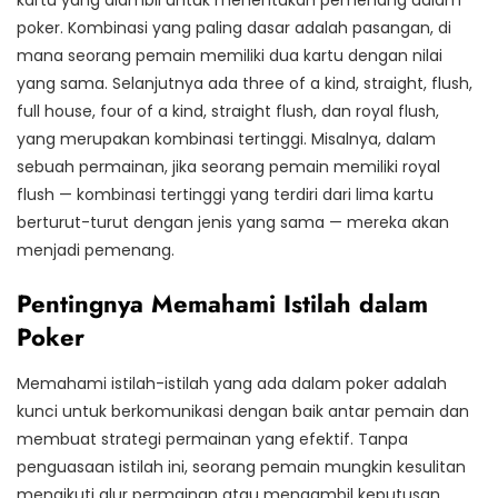
poker. Kombinasi yang paling dasar adalah pasangan, di
mana seorang pemain memiliki dua kartu dengan nilai
yang sama. Selanjutnya ada three of a kind, straight, flush,
full house, four of a kind, straight flush, dan royal flush,
yang merupakan kombinasi tertinggi. Misalnya, dalam
sebuah permainan, jika seorang pemain memiliki royal
flush — kombinasi tertinggi yang terdiri dari lima kartu
berturut-turut dengan jenis yang sama — mereka akan
menjadi pemenang.
Pentingnya Memahami Istilah dalam
Poker
Memahami istilah-istilah yang ada dalam poker adalah
kunci untuk berkomunikasi dengan baik antar pemain dan
membuat strategi permainan yang efektif. Tanpa
penguasaan istilah ini, seorang pemain mungkin kesulitan
mengikuti alur permainan atau mengambil keputusan