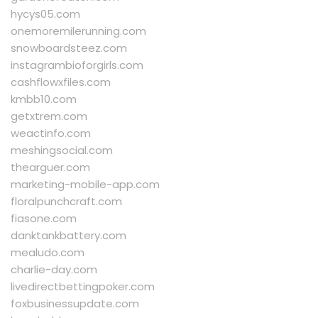
hycys05.com
onemoremilerunning.com
snowboardsteez.com
instagrambioforgirls.com
cashflowxfiles.com
kmbb10.com
getxtrem.com
weactinfo.com
meshingsocial.com
thearguer.com
marketing-mobile-app.com
floralpunchcraft.com
fiasone.com
danktankbattery.com
mealudo.com
charlie-day.com
livedirectbettingpoker.com
foxbusinessupdate.com