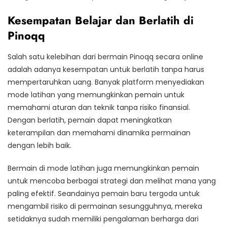
Kesempatan Belajar dan Berlatih di
Pinoqq
Salah satu kelebihan dari bermain Pinoqq secara online
adalah adanya kesempatan untuk berlatih tanpa harus
mempertaruhkan uang. Banyak platform menyediakan
mode latihan yang memungkinkan pemain untuk
memahami aturan dan teknik tanpa risiko finansial.
Dengan berlatih, pemain dapat meningkatkan
keterampilan dan memahami dinamika permainan
dengan lebih baik.
Bermain di mode latihan juga memungkinkan pemain
untuk mencoba berbagai strategi dan melihat mana yang
paling efektif. Seandainya pemain baru tergoda untuk
mengambil risiko di permainan sesungguhnya, mereka
setidaknya sudah memiliki pengalaman berharga dari