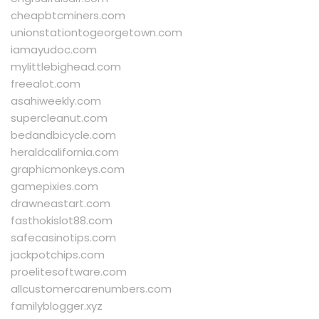
cheapbtcminers.com
unionstationtogeorgetown.com
iamayudoc.com
mylittlebighead.com
freealot.com
asahiweekly.com
supercleanut.com
bedandbicycle.com
heraldcalifornia.com
graphicmonkeys.com
gamepixies.com
drawneastart.com
fasthokislot88.com
safecasinotips.com
jackpotchips.com
proelitesoftware.com
allcustomercarenumbers.com
familyblogger.xyz