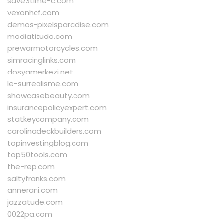
save3time-c.com
vexonhcf.com
demos-pixelsparadise.com
mediatitude.com
prewarmotorcycles.com
simracinglinks.com
dosyamerkezi.net
le-surrealisme.com
showcasebeauty.com
insurancepolicyexpert.com
statkeycompany.com
carolinadeckbuilders.com
topinvestingblog.com
top50tools.com
the-rep.com
saltyfranks.com
annerani.com
jazzatude.com
0022pa.com