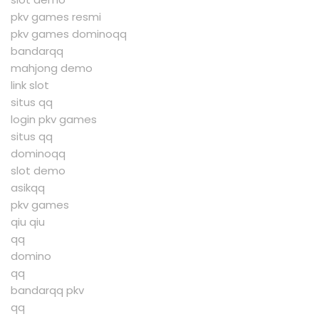
pkv games resmi
pkv games dominoqq
bandarqq
mahjong demo
link slot
situs qq
login pkv games
situs qq
dominoqq
slot demo
asikqq
pkv games
qiu qiu
qq
domino
qq
bandarqq pkv
qq