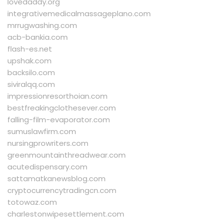
lovedaddy.org
integrativemedicalmassageplano.com
mrrugwashing.com
acb-bankia.com
flash-es.net
upshak.com
backsilo.com
siviralqq.com
impressionresorthoian.com
bestfreakingclothesever.com
falling-film-evaporator.com
sumuslawfirm.com
nursingprowriters.com
greenmountainthreadwear.com
acutedispensary.com
sattamatkanewsblog.com
cryptocurrencytradingcn.com
totowaz.com
charlestonwipesettlement.com