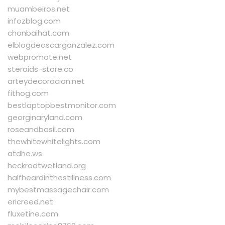
muambeiros.net
infozblog.com
chonbaihat.com
elblogdeoscargonzalez.com
webpromote.net
steroids-store.co
arteydecoracion.net
fithog.com
bestlaptopbestmonitor.com
georginaryland.com
roseandbasil.com
thewhitewhitelights.com
atdhe.ws
heckrodtwetland.org
halfheardinthestillness.com
mybestmassagechair.com
ericreed.net
fluxetine.com