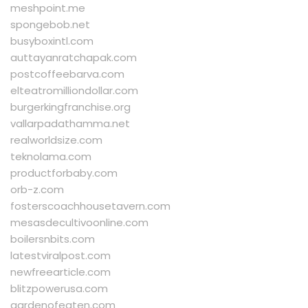
meshpoint.me
spongebob.net
busyboxintl.com
auttayanratchapak.com
postcoffeebarva.com
elteatromilliondollar.com
burgerkingfranchise.org
vallarpadathamma.net
realworldsize.com
teknolama.com
productforbaby.com
orb-z.com
fosterscoachhousetavern.com
mesasdecultivoonline.com
boilersnbits.com
latestviralpost.com
newfreearticle.com
blitzpowerusa.com
gardenofeaten.com