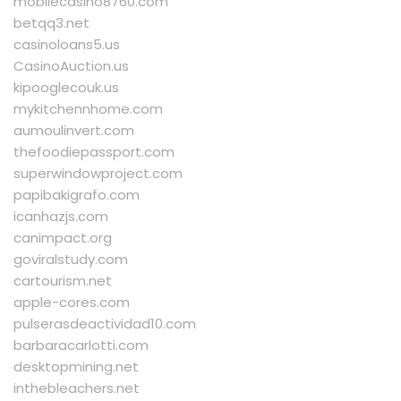
mobilecasino8760.com
betqq3.net
casinoloans5.us
CasinoAuction.us
kipooglecouk.us
mykitchennhome.com
aumoulinvert.com
thefoodiepassport.com
superwindowproject.com
papibakigrafo.com
icanhazjs.com
canimpact.org
goviralstudy.com
cartourism.net
apple-cores.com
pulserasdeactividad10.com
barbaracarlotti.com
desktopmining.net
inthebleachers.net