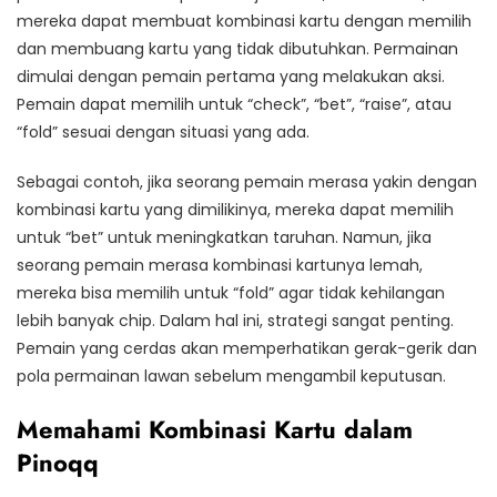
mereka dapat membuat kombinasi kartu dengan memilih
dan membuang kartu yang tidak dibutuhkan. Permainan
dimulai dengan pemain pertama yang melakukan aksi.
Pemain dapat memilih untuk “check”, “bet”, “raise”, atau
“fold” sesuai dengan situasi yang ada.
Sebagai contoh, jika seorang pemain merasa yakin dengan
kombinasi kartu yang dimilikinya, mereka dapat memilih
untuk “bet” untuk meningkatkan taruhan. Namun, jika
seorang pemain merasa kombinasi kartunya lemah,
mereka bisa memilih untuk “fold” agar tidak kehilangan
lebih banyak chip. Dalam hal ini, strategi sangat penting.
Pemain yang cerdas akan memperhatikan gerak-gerik dan
pola permainan lawan sebelum mengambil keputusan.
Memahami Kombinasi Kartu dalam
Pinoqq