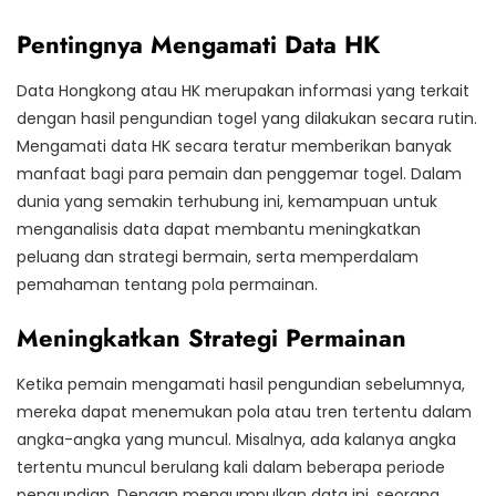
Pentingnya Mengamati Data HK
Data Hongkong atau HK merupakan informasi yang terkait
dengan hasil pengundian togel yang dilakukan secara rutin.
Mengamati data HK secara teratur memberikan banyak
manfaat bagi para pemain dan penggemar togel. Dalam
dunia yang semakin terhubung ini, kemampuan untuk
menganalisis data dapat membantu meningkatkan
peluang dan strategi bermain, serta memperdalam
pemahaman tentang pola permainan.
Meningkatkan Strategi Permainan
Ketika pemain mengamati hasil pengundian sebelumnya,
mereka dapat menemukan pola atau tren tertentu dalam
angka-angka yang muncul. Misalnya, ada kalanya angka
tertentu muncul berulang kali dalam beberapa periode
pengundian. Dengan mengumpulkan data ini, seorang