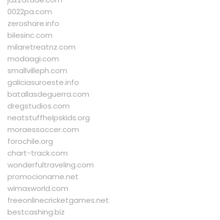
0022pa.com
zeroshare.info
bilesinc.com
milaretreatnz.com
modaagi.com
smallvilleph.com
galiciasuroeste.info
batallasdeguerra.com
dregstudios.com
neatstuffhelpskids.org
moraessoccer.com
forochile.org
chart-track.com
wonderfultraveling.com
promocioname.net
wimaxworld.com
freeonlinecricketgames.net
bestcashing.biz