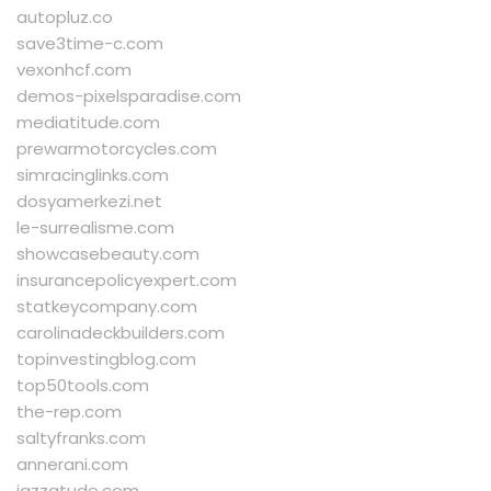
autopluz.co
save3time-c.com
vexonhcf.com
demos-pixelsparadise.com
mediatitude.com
prewarmotorcycles.com
simracinglinks.com
dosyamerkezi.net
le-surrealisme.com
showcasebeauty.com
insurancepolicyexpert.com
statkeycompany.com
carolinadeckbuilders.com
topinvestingblog.com
top50tools.com
the-rep.com
saltyfranks.com
annerani.com
jazzatude.com