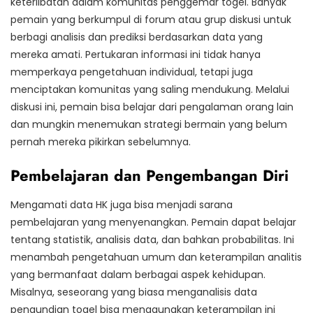
keterlibatan dalam komunitas penggemar togel. Banyak
pemain yang berkumpul di forum atau grup diskusi untuk
berbagi analisis dan prediksi berdasarkan data yang
mereka amati. Pertukaran informasi ini tidak hanya
memperkaya pengetahuan individual, tetapi juga
menciptakan komunitas yang saling mendukung. Melalui
diskusi ini, pemain bisa belajar dari pengalaman orang lain
dan mungkin menemukan strategi bermain yang belum
pernah mereka pikirkan sebelumnya.
Pembelajaran dan Pengembangan Diri
Mengamati data HK juga bisa menjadi sarana
pembelajaran yang menyenangkan. Pemain dapat belajar
tentang statistik, analisis data, dan bahkan probabilitas. Ini
menambah pengetahuan umum dan keterampilan analitis
yang bermanfaat dalam berbagai aspek kehidupan.
Misalnya, seseorang yang biasa menganalisis data
pengundian togel bisa menggunakan keterampilan ini