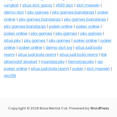
rungkat
|
situs slot gacor
|
x500 slot
|
slot maxwin
|
demo slot
|
pkv games
|
pkv games bandarqq
|
poker
online
|
pkv games bandarqq
|
pkv games bandarqq
|
pkv games bandarqq
|
poker online
|
poker online
|
poker online
|
pkv games
|
pkv games
|
pkv games
|
situs pkv
|
pkv games
|
pkv games
|
poker online
|
poker
online
|
poker online
|
demo slot pg
|
situs judi bola
resmi
|
situs judi bola resmi
|
situs judi bola resmi
|
link
alternatif sbobet
|
murniqq pkv
|
hematqq pkv
|
qq
poker online
|
situs judi bola resmi
|
poker
|
slot maxwin
|
slot99
Copyright © 2026 Bosa Rental Car. Powered by
WordPress