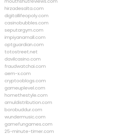
mouthshutreviews.com
hirzadesalta.com
digitallifeopoly.com
casinobubbles.com
seputargym.com
impiyanamall.com
optguardian.com
totostreet.net
davilcasino.com
fraudwatchai.com
aem-x.com
cryptooblogs.com
gameuplevel.com
homethestyle.com
amuldistribution.com
borobuddur.com
wundermusic.com
gamefungames.com
25-minute-timer.com