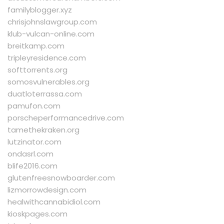
familyblogger.xyz
chrisjohnslawgroup.com
klub-vulcan-online.com
breitkamp.com
tripleyresidence.com
softtorrents.org
somosvulnerables.org
duatloterrassa.com
pamufon.com
porscheperformancedrive.com
tamethekraken.org
lutzinator.com
ondasrl.com
blife2016.com
glutenfreesnowboarder.com
lizmorrowdesign.com
healwithcannabidiol.com
kioskpages.com