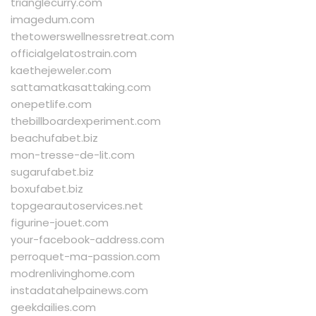
trianglecurry.com
imagedum.com
thetowerswellnessretreat.com
officialgelatostrain.com
kaethejeweler.com
sattamatkasattaking.com
onepetlife.com
thebillboardexperiment.com
beachufabet.biz
mon-tresse-de-lit.com
sugarufabet.biz
boxufabet.biz
topgearautoservices.net
figurine-jouet.com
your-facebook-address.com
perroquet-ma-passion.com
modrenlivinghome.com
instadatahelpainews.com
geekdailies.com