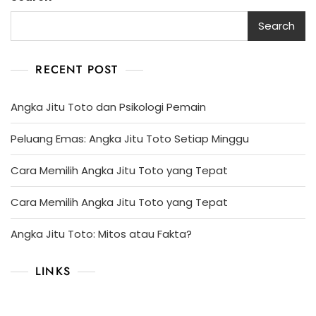
Search
RECENT POST
Angka Jitu Toto dan Psikologi Pemain
Peluang Emas: Angka Jitu Toto Setiap Minggu
Cara Memilih Angka Jitu Toto yang Tepat
Cara Memilih Angka Jitu Toto yang Tepat
Angka Jitu Toto: Mitos atau Fakta?
LINKS