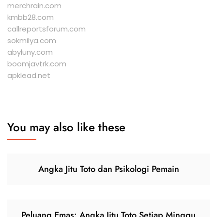
merchrain.com
kmbb28.com
callreportsforum.com
sokmilya.com
abyluny.com
boomjavtrk.com
apklead.net
You may also like these
Angka Jitu Toto dan Psikologi Pemain
Peluang Emas: Angka Jitu Toto Setiap Minggu