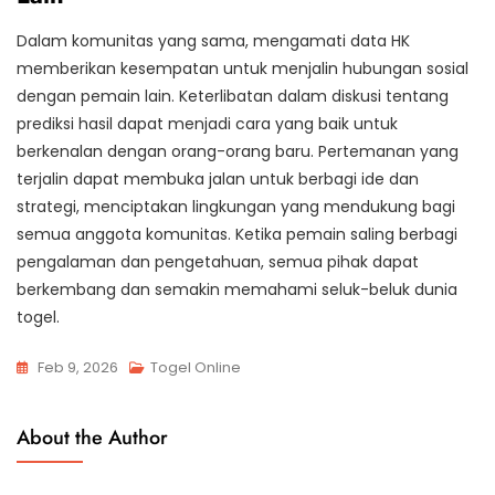
Dalam komunitas yang sama, mengamati data HK
memberikan kesempatan untuk menjalin hubungan sosial
dengan pemain lain. Keterlibatan dalam diskusi tentang
prediksi hasil dapat menjadi cara yang baik untuk
berkenalan dengan orang-orang baru. Pertemanan yang
terjalin dapat membuka jalan untuk berbagi ide dan
strategi, menciptakan lingkungan yang mendukung bagi
semua anggota komunitas. Ketika pemain saling berbagi
pengalaman dan pengetahuan, semua pihak dapat
berkembang dan semakin memahami seluk-beluk dunia
togel.
Feb 9, 2026
Togel Online
About the Author