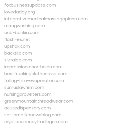
foxbusinessupdate.com
lovedaddy.org
integrativemedicalmassageplano.com
mrrugwashing.com
acb-bankia.com
flash-es.net
upshak.com
backsilo.com
siviralqq.com
impressionresorthoian.com
bestfreakingclothesever.com
falling-film-evaporator.com
sumuslawfirm.com
nursingprowriters.com
greenmountainthreadwear.com
acutedispensary.com
sattamatkanewsblog.com
cryptocurrencytradingcn.com