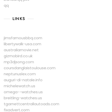
qq
LINKS
jimsfamousbbq.com
libertywalk-usa.com
australiamovie.net
gizmobird.co.uk
mp3djsong.com
coursdanglaistoulouse.com
neptunuslex.com
auguri-di-natale.info
michelewatch.us
omega--watches.us
breitling-watches.us
tgarnettcentrallautoads.com
fixadvert.com