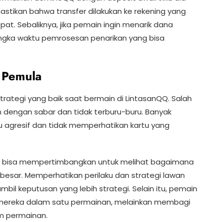
stikan bahwa transfer dilakukan ke rekening yang
at. Sebaliknya, jika pemain ingin menarik dana
ngka waktu pemrosesan penarikan yang bisa
i Pemula
trategi yang baik saat bermain di LintasanQQ. Salah
n dengan sabar dan tidak terburu-buru. Banyak
u agresif dan tidak memperhatikan kartu yang
er bisa mempertimbangkan untuk melihat bagaimana
sar. Memperhatikan perilaku dan strategi lawan
 keputusan yang lebih strategi. Selain itu, pemain
 mereka dalam satu permainan, melainkan membagi
am permainan.