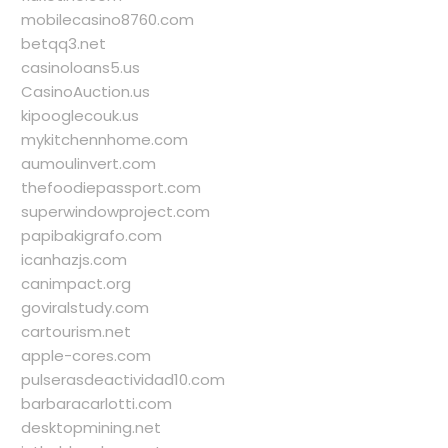
mobilecasino8760.com
betqq3.net
casinoloans5.us
CasinoAuction.us
kipooglecouk.us
mykitchennhome.com
aumoulinvert.com
thefoodiepassport.com
superwindowproject.com
papibakigrafo.com
icanhazjs.com
canimpact.org
goviralstudy.com
cartourism.net
apple-cores.com
pulserasdeactividad10.com
barbaracarlotti.com
desktopmining.net