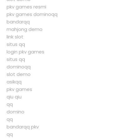
pkv games resmi
pkv games dominoqq
bandarqq
mahjong demo
link slot
situs qq
login pkv games
situs qq
dominoqq
slot demo
asikqq
pkv games
qiu qiu
qq
domino
qq
bandarqq pkv
qq