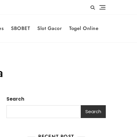
es
SBOBET
Slot Gacor
Togel Online
a
Search
Search
RECENT POST