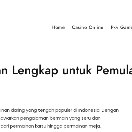
Home
Casino Online
Pkv Gam
an Lengkap untuk Pemul
inan daring yang tengah populer di Indonesia. Dengan
enawarkan pengalaman bermain yang seru dan
dari permainan kartu hingga permainan meja,