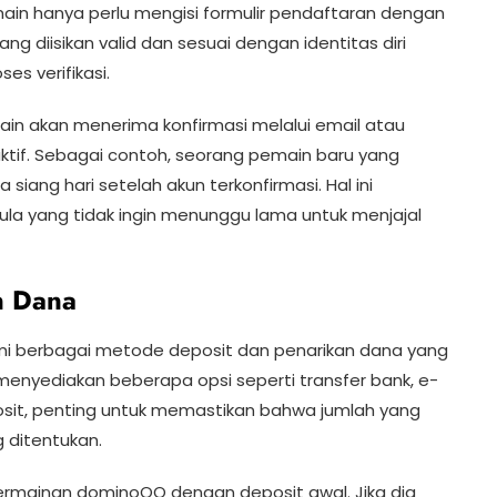
ain hanya perlu mengisi formulir pendaftaran dengan
ang diisikan valid dan sesuai dengan identitas diri
es verifikasi.
ain akan menerima konfirmasi melalui email atau
tif. Sebagai contoh, seorang pemain baru yang
siang hari setelah akun terkonfirmasi. Hal ini
la yang tidak ingin menunggu lama untuk menjajal
n Dana
mi berbagai metode deposit dan penarikan dana yang
i menyediakan beberapa opsi seperti transfer bank, e-
eposit, penting untuk memastikan bahwa jumlah yang
 ditentukan.
rmainan dominoQQ dengan deposit awal. Jika dia