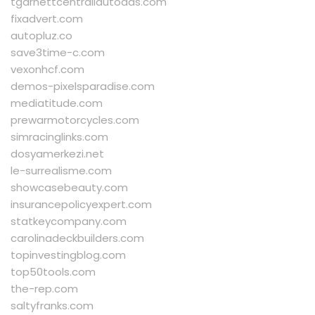
tgarnettcentrallautoads.com
fixadvert.com
autopluz.co
save3time-c.com
vexonhcf.com
demos-pixelsparadise.com
mediatitude.com
prewarmotorcycles.com
simracinglinks.com
dosyamerkezi.net
le-surrealisme.com
showcasebeauty.com
insurancepolicyexpert.com
statkeycompany.com
carolinadeckbuilders.com
topinvestingblog.com
top50tools.com
the-rep.com
saltyfranks.com