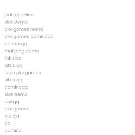
judi qq online
slot demo
pkv games resmi
pkv games dominoqq
bandarqq
mahjong demo
link slot
situs qq
login pkv games
situs qq
dominoqq
slot demo
asikqq
pkv games
qiu qiu
qq
domino