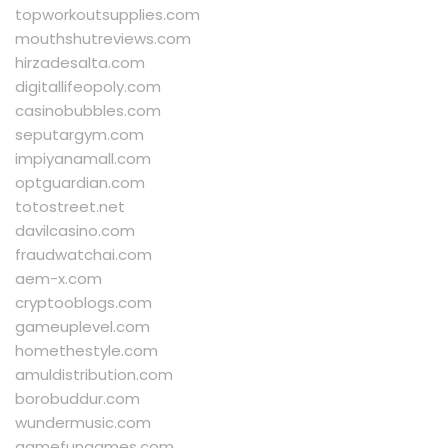
topworkoutsupplies.com
mouthshutreviews.com
hirzadesalta.com
digitallifeopoly.com
casinobubbles.com
seputargym.com
impiyanamall.com
optguardian.com
totostreet.net
davilcasino.com
fraudwatchai.com
aem-x.com
cryptooblogs.com
gameuplevel.com
homethestyle.com
amuldistribution.com
borobuddur.com
wundermusic.com
gamefungames.com