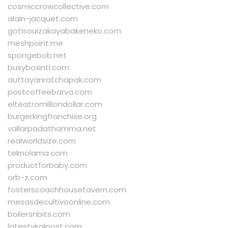
cosmiccrowcollective.com
alain-jacquet.com
gotisouizakayabakeneko.com
meshpoint.me
spongebob.net
busyboxintl.com
auttayanratchapak.com
postcoffeebarva.com
elteatromilliondollar.com
burgerkingfranchise.org
vallarpadathamma.net
realworldsize.com
teknolama.com
productforbaby.com
orb-z.com
fosterscoachhousetavern.com
mesasdecultivoonline.com
boilersnbits.com
latestviralpost.com