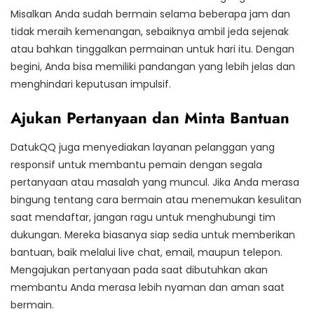
Misalkan Anda sudah bermain selama beberapa jam dan
tidak meraih kemenangan, sebaiknya ambil jeda sejenak
atau bahkan tinggalkan permainan untuk hari itu. Dengan
begini, Anda bisa memiliki pandangan yang lebih jelas dan
menghindari keputusan impulsif.
Ajukan Pertanyaan dan Minta Bantuan
DatukQQ juga menyediakan layanan pelanggan yang
responsif untuk membantu pemain dengan segala
pertanyaan atau masalah yang muncul. Jika Anda merasa
bingung tentang cara bermain atau menemukan kesulitan
saat mendaftar, jangan ragu untuk menghubungi tim
dukungan. Mereka biasanya siap sedia untuk memberikan
bantuan, baik melalui live chat, email, maupun telepon.
Mengajukan pertanyaan pada saat dibutuhkan akan
membantu Anda merasa lebih nyaman dan aman saat
bermain.