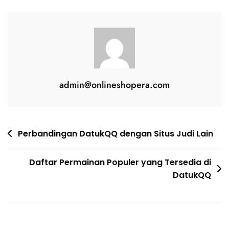
admin@onlineshopera.com
Post
Perbandingan DatukQQ dengan Situs Judi Lain
navigation
Daftar Permainan Populer yang Tersedia di
DatukQQ