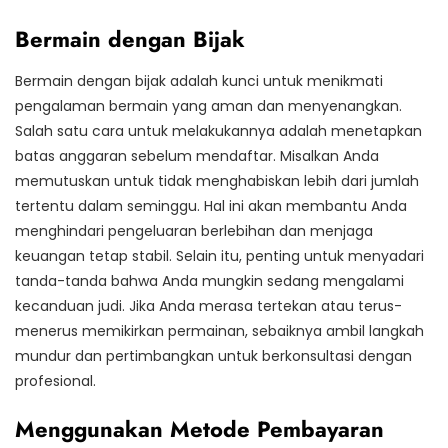
Bermain dengan Bijak
Bermain dengan bijak adalah kunci untuk menikmati
pengalaman bermain yang aman dan menyenangkan.
Salah satu cara untuk melakukannya adalah menetapkan
batas anggaran sebelum mendaftar. Misalkan Anda
memutuskan untuk tidak menghabiskan lebih dari jumlah
tertentu dalam seminggu. Hal ini akan membantu Anda
menghindari pengeluaran berlebihan dan menjaga
keuangan tetap stabil. Selain itu, penting untuk menyadari
tanda-tanda bahwa Anda mungkin sedang mengalami
kecanduan judi. Jika Anda merasa tertekan atau terus-
menerus memikirkan permainan, sebaiknya ambil langkah
mundur dan pertimbangkan untuk berkonsultasi dengan
profesional.
Menggunakan Metode Pembayaran