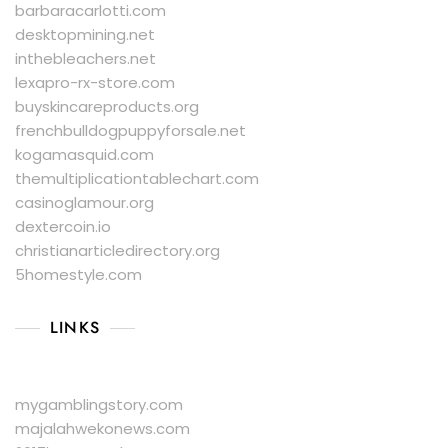
barbaracarlotti.com
desktopmining.net
inthebleachers.net
lexapro-rx-store.com
buyskincareproducts.org
frenchbulldogpuppyforsale.net
kogamasquid.com
themultiplicationtablechart.com
casinoglamour.org
dextercoin.io
christianarticledirectory.org
5homestyle.com
LINKS
mygamblingstory.com
majalahwekonews.com