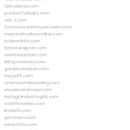
teknolama.com
productforbaby.com
orb-z.com
fosterscoachhousetavern.com
mesasdecultivoonline.com
boilersnbits.com
latestviralpost.com
newfreearticle.com
blitzpowerusa.com
gardenofeaten.com
hycys05.com
onemoremilerunning.com
snowboardsteez.com
instagrambioforgirls.com
cashflowxfiles.com
kmbb10.com
getxtrem.com
weactinfo.com