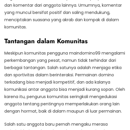
dan komentar dari anggota lainnya. Umumnya, komentar
yang muncul bersifat positif dan saling mendukung,
menciptakan suasana yang akrab dan kompak di dalam
komunitas.
Tantangan dalam Komunitas
Meskipun komunitas pengguna maindomino99 mengalami
perkembangan yang pesat, namun tidak terhindar dari
berbagai tantangan. Salah satunya adalah menjaga etika
dan sportivitas dalam berinteraksi. Permainan domino
terkadang bisa menjadi kompetitif, dan ada kalanya
komunikasi antar anggota bisa menjadi kurang sopan. Oleh
karena itu, pengurus komunitas seringkali mengedukasi
anggota tentang pentingnya memperlakukan orang lain
dengan hormat, baik di dalam maupun di luar permainan.
Salah satu anggota baru pernah mengaku merasa