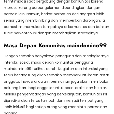
terintimidasi saat bergabung dengan komunitas karena
merasa kurang berpengalaman dibandingkan dengan
pemain lain. Namun, berkat perhatian dari anggota lebih
senior yang membimbing dan memberikan dorongan, ia
berhasil menemukan tempatnya di komunitas dan bahkan
turut berkontribusi dengan membagikan strateginya.
Masa Depan Komunitas maindomino99
Dengan semakin banyaknya pengguna dan meningkatnya
interaksi sosial, masa depan komunitas pengguna
maindomino99 terlihat cerah. Kegiatan dan interaksi yang
terus berlangsung akan semakin memperkuat ikatan antar
anggota. Inovasi di dalam permainan juga akan membuka
peluang baru bagi anggota untuk berinteraksi dan belajar.
Melalui pengembangan yang berkelanjutan, komunitas ini
diprediksi akan terus tumbuh dan menjadi tempat yang
lebih inklusif bagi setiap orang yang mencintai permainan
domino.