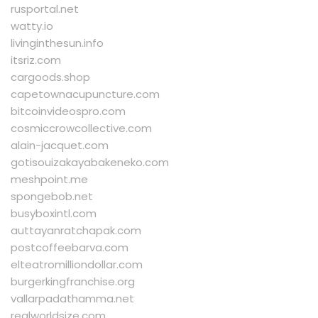
rusportal.net
watty.io
livinginthesun.info
itsriz.com
cargoods.shop
capetownacupuncture.com
bitcoinvideospro.com
cosmiccrowcollective.com
alain-jacquet.com
gotisouizakayabakeneko.com
meshpoint.me
spongebob.net
busyboxintl.com
auttayanratchapak.com
postcoffeebarva.com
elteatromilliondollar.com
burgerkingfranchise.org
vallarpadathamma.net
realworldsize.com