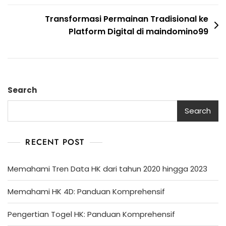
Transformasi Permainan Tradisional ke
Platform Digital di maindomino99
Search
Search
RECENT POST
Memahami Tren Data HK dari tahun 2020 hingga 2023
Memahami HK 4D: Panduan Komprehensif
Pengertian Togel HK: Panduan Komprehensif