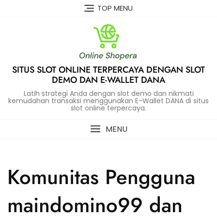
Skip
TOP MENU
to
content
SITUS SLOT ONLINE TERPERCAYA DENGAN SLOT
DEMO DAN E-WALLET DANA
Latih strategi Anda dengan slot demo dan nikmati
kemudahan transaksi menggunakan E-Wallet DANA di situs
slot online terpercaya.
MENU
Komunitas Pengguna
maindomino99 dan