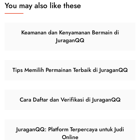
You may also like these
Keamanan dan Kenyamanan Bermain di
JuraganQQ
Tips Memilih Permainan Terbaik di JuraganQQ
Cara Daftar dan Verifikasi di JuraganQQ
JuraganQQ: Platform Terpercaya untuk Judi
Online