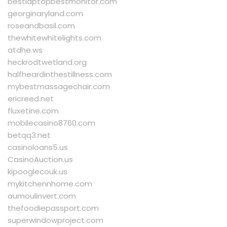
bestlaptopbestmonitor.com
georginaryland.com
roseandbasil.com
thewhitewhitelights.com
atdhe.ws
heckrodtwetland.org
halfheardinthestillness.com
mybestmassagechair.com
ericreed.net
fluxetine.com
mobilecasino8760.com
betqq3.net
casinoloans5.us
CasinoAuction.us
kipooglecouk.us
mykitchennhome.com
aumoulinvert.com
thefoodiepassport.com
superwindowproject.com