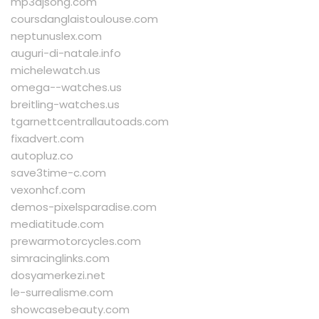
mp3djsong.com
coursdanglaistoulouse.com
neptunuslex.com
auguri-di-natale.info
michelewatch.us
omega--watches.us
breitling-watches.us
tgarnettcentrallautoads.com
fixadvert.com
autopluz.co
save3time-c.com
vexonhcf.com
demos-pixelsparadise.com
mediatitude.com
prewarmotorcycles.com
simracinglinks.com
dosyamerkezi.net
le-surrealisme.com
showcasebeauty.com