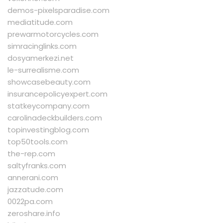
demos-pixelsparadise.com
mediatitude.com
prewarmotorcycles.com
simracinglinks.com
dosyamerkezi.net
le-surrealisme.com
showcasebeauty.com
insurancepolicyexpert.com
statkeycompany.com
carolinadeckbuilders.com
topinvestingblog.com
top50tools.com
the-rep.com
saltyfranks.com
annerani.com
jazzatude.com
0022pa.com
zeroshare.info