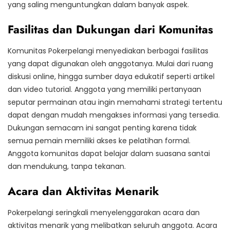
yang saling menguntungkan dalam banyak aspek.
Fasilitas dan Dukungan dari Komunitas
Komunitas Pokerpelangi menyediakan berbagai fasilitas
yang dapat digunakan oleh anggotanya. Mulai dari ruang
diskusi online, hingga sumber daya edukatif seperti artikel
dan video tutorial. Anggota yang memiliki pertanyaan
seputar permainan atau ingin memahami strategi tertentu
dapat dengan mudah mengakses informasi yang tersedia.
Dukungan semacam ini sangat penting karena tidak
semua pemain memiliki akses ke pelatihan formal.
Anggota komunitas dapat belajar dalam suasana santai
dan mendukung, tanpa tekanan.
Acara dan Aktivitas Menarik
Pokerpelangi seringkali menyelenggarakan acara dan
aktivitas menarik yang melibatkan seluruh anggota. Acara