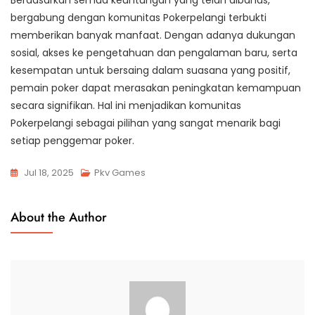
bergabung dengan komunitas Pokerpelangi terbukti
memberikan banyak manfaat. Dengan adanya dukungan
sosial, akses ke pengetahuan dan pengalaman baru, serta
kesempatan untuk bersaing dalam suasana yang positif,
pemain poker dapat merasakan peningkatan kemampuan
secara signifikan. Hal ini menjadikan komunitas
Pokerpelangi sebagai pilihan yang sangat menarik bagi
setiap penggemar poker.
Jul 18, 2025
Pkv Games
About the Author