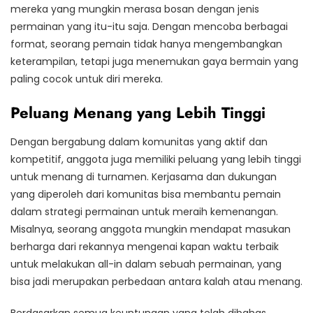
mereka yang mungkin merasa bosan dengan jenis
permainan yang itu-itu saja. Dengan mencoba berbagai
format, seorang pemain tidak hanya mengembangkan
keterampilan, tetapi juga menemukan gaya bermain yang
paling cocok untuk diri mereka.
Peluang Menang yang Lebih Tinggi
Dengan bergabung dalam komunitas yang aktif dan
kompetitif, anggota juga memiliki peluang yang lebih tinggi
untuk menang di turnamen. Kerjasama dan dukungan
yang diperoleh dari komunitas bisa membantu pemain
dalam strategi permainan untuk meraih kemenangan.
Misalnya, seorang anggota mungkin mendapat masukan
berharga dari rekannya mengenai kapan waktu terbaik
untuk melakukan all-in dalam sebuah permainan, yang
bisa jadi merupakan perbedaan antara kalah atau menang.
Berdasarkan semua keuntungan yang telah dibahas,