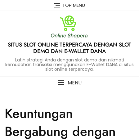
Skip
TOP MENU
to
content
SITUS SLOT ONLINE TERPERCAYA DENGAN SLOT
DEMO DAN E-WALLET DANA
Latih strategi Anda dengan slot demo dan nikmati
kemudahan transaksi menggunakan E-Wallet DANA di situs
slot online terpercaya.
MENU
Keuntungan
Bergabung dengan