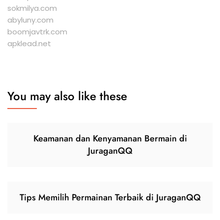
sokmilya.com
abyluny.com
boomjavtrk.com
apklead.net
You may also like these
Keamanan dan Kenyamanan Bermain di
JuraganQQ
Tips Memilih Permainan Terbaik di JuraganQQ