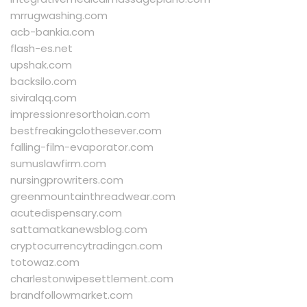
mrrugwashing.com
acb-bankia.com
flash-es.net
upshak.com
backsilo.com
siviralqq.com
impressionresorthoian.com
bestfreakingclothesever.com
falling-film-evaporator.com
sumuslawfirm.com
nursingprowriters.com
greenmountainthreadwear.com
acutedispensary.com
sattamatkanewsblog.com
cryptocurrencytradingcn.com
totowaz.com
charlestonwipesettlement.com
brandfollowmarket.com