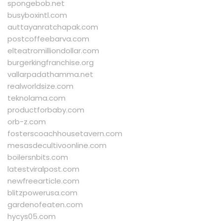
spongebob.net
busyboxintl.com
auttayanratchapak.com
postcoffeebarva.com
elteatromilliondollar.com
burgerkingfranchise.org
vallarpadathamma.net
realworldsize.com
teknolama.com
productforbaby.com
orb-z.com
fosterscoachhousetavern.com
mesasdecultivoonline.com
boilersnbits.com
latestviralpost.com
newfreearticle.com
blitzpowerusa.com
gardenofeaten.com
hycys05.com