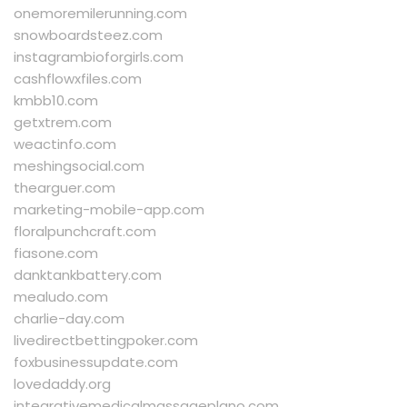
onemoremilerunning.com
snowboardsteez.com
instagrambioforgirls.com
cashflowxfiles.com
kmbb10.com
getxtrem.com
weactinfo.com
meshingsocial.com
thearguer.com
marketing-mobile-app.com
floralpunchcraft.com
fiasone.com
danktankbattery.com
mealudo.com
charlie-day.com
livedirectbettingpoker.com
foxbusinessupdate.com
lovedaddy.org
integrativemedicalmassageplano.com