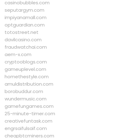
casinobubbles.com
seputargym.com
impiyanamall.com
optguardian.com
totostreet.net
davilcasino.com
fraudwatchai.com
aem-x.com
cryptooblogs.com
gameuplevel.com
homethestyle.com
amuldistribution.com
borobuddur.com
wundermusic.com
gamefungames.com
25-minute-timer.com
creativefuntask.com
engrsaifulsaif.com
cheapbtcminers.com