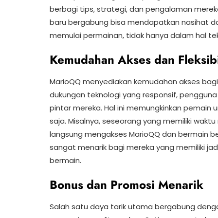
berbagi tips, strategi, dan pengalaman mer
baru bergabung bisa mendapatkan nasihat da
memulai permainan, tidak hanya dalam hal tek
Kemudahan Akses dan Fleksibi
MarioQQ menyediakan kemudahan akses bagi 
dukungan teknologi yang responsif, pengguna 
pintar mereka. Hal ini memungkinkan pemain 
saja. Misalnya, seseorang yang memiliki wa
langsung mengakses MarioQQ dan bermain beber
sangat menarik bagi mereka yang memiliki ja
bermain.
Bonus dan Promosi Menarik
Salah satu daya tarik utama bergabung deng