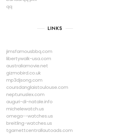
qq
LINKS
jimsfamousbbq.com
libertywalk-usa.com
australiamovie.net
gizmobird.co.uk
mp3djsong.com
coursdanglaistoulouse.com
neptunuslex.com
auguri-di-natale.info
michelewatch.us
omega--watches.us
breitling-watches.us
tgarnettcentrallautoads.com