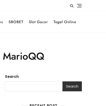
es
SBOBET
Slot Gacor
Togel Online
s MarioQQ
Search
Search
RECENT POST