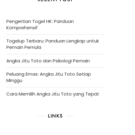
Pengertian Togel HK: Panduan
Komprehensif
Togelup Terbaru: Panduan Lengkap untuk
Pemain Pemula
Angka Jitu Toto dan Psikologi Pemain
Peluang Emas: Angka Jitu Toto Setiap
Minggu
Cara Memilih Angka Jitu Toto yang Tepat
LINKS