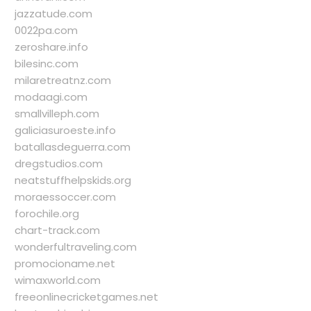
jazzatude.com
0022pa.com
zeroshare.info
bilesinc.com
milaretreatnz.com
modaagi.com
smallvilleph.com
galiciasuroeste.info
batallasdeguerra.com
dregstudios.com
neatstuffhelpskids.org
moraessoccer.com
forochile.org
chart-track.com
wonderfultraveling.com
promocioname.net
wimaxworld.com
freeonlinecricketgames.net