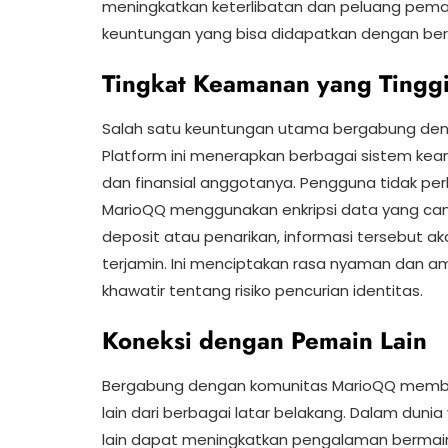
meningkatkan keterlibatan dan peluang pemain
keuntungan yang bisa didapatkan dengan be
Tingkat Keamanan yang Tingg
Salah satu keuntungan utama bergabung deng
Platform ini menerapkan berbagai sistem kea
dan finansial anggotanya. Pengguna tidak perl
MarioQQ menggunakan enkripsi data yang cang
deposit atau penarikan, informasi tersebut a
terjamin. Ini menciptakan rasa nyaman dan 
khawatir tentang risiko pencurian identitas.
Koneksi dengan Pemain Lain
Bergabung dengan komunitas MarioQQ membe
lain dari berbagai latar belakang. Dalam dunia
lain dapat meningkatkan pengalaman bermain. 