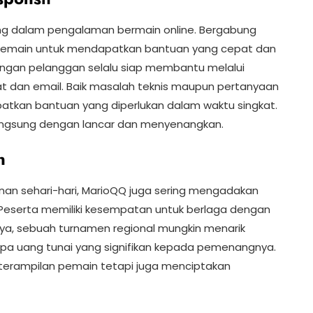
g dalam pengalaman bermain online. Bergabung
emain untuk mendapatkan bantuan yang cepat dan
kungan pelanggan selalu siap membantu melalui
hat dan email. Baik masalah teknis maupun pertanyaan
kan bantuan yang diperlukan dalam waktu singkat.
angsung dengan lancar dan menyenangkan.
n
n sehari-hari, MarioQQ juga sering mengadakan
 Peserta memiliki kesempatan untuk berlaga dengan
nya, sebuah turnamen regional mungkin menarik
pa uang tunai yang signifikan kepada pemenangnya.
eterampilan pemain tetapi juga menciptakan