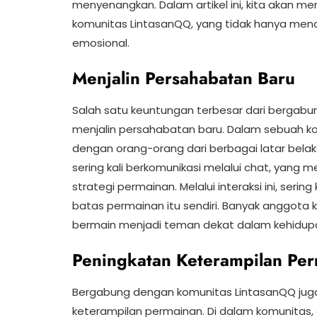
menyenangkan. Dalam artikel ini, kita akan
komunitas LintasanQQ, yang tidak hanya menc
emosional.
Menjalin Persahabatan Baru
Salah satu keuntungan terbesar dari bergab
menjalin persahabatan baru. Dalam sebuah k
dengan orang-orang dari berbagai latar bela
sering kali berkomunikasi melalui chat, yang
strategi permainan. Melalui interaksi ini, seri
batas permainan itu sendiri. Banyak anggota
bermain menjadi teman dekat dalam kehidupan
Peningkatan Keterampilan Pe
Bergabung dengan komunitas LintasanQQ ju
keterampilan permainan. Di dalam komunitas, 