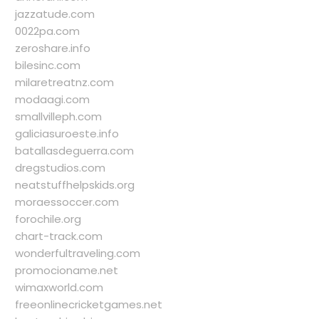
jazzatude.com
0022pa.com
zeroshare.info
bilesinc.com
milaretreatnz.com
modaagi.com
smallvilleph.com
galiciasuroeste.info
batallasdeguerra.com
dregstudios.com
neatstuffhelpskids.org
moraessoccer.com
forochile.org
chart-track.com
wonderfultraveling.com
promocioname.net
wimaxworld.com
freeonlinecricketgames.net