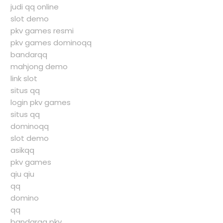
judi qq online
slot demo
pkv games resmi
pkv games dominoqq
bandarqq
mahjong demo
link slot
situs qq
login pkv games
situs qq
dominoqq
slot demo
asikqq
pkv games
qiu qiu
qq
domino
qq
bandarqq pkv