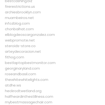
bestcashing.biz
firerestrictions.us
archiesbrooklyn.com
muambeiros.net
infozblog.com
chonbaihat.com
elblogdeoscargonzalez.com
webpromote.net
steroids-store.co
arteydecoracion.net
fithog.com
bestlaptopbestmonitor.com
georginaryland.com
roseandbasil.com
thewhitewhitelights.com
atdhe.ws
heckrodtwetland.org
halfheardinthestillness.com
mybestmassagechair.com