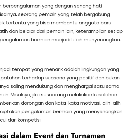
ain berpengalaman yang dengan senang hati
isalnya, seorang pemain yang telah bergabung
tik tertentu yang bisa membantu anggota baru
ih dan belajar dari pemain lain, keterampilan setiap
pengalaman bermain menjadi lebih menyenangkan.
jadi tempat yang menarik adalah lingkungan yang
patuhan terhadap suasana yang positif dan bukan
sanya saling mendukung dan menghargai satu sama
ah. Misalnya, jika seseorang melakukan kesalahan
mberikan dorongan dan kata-kata motivasi, alih-alih
 menciptakan pengalaman bermain yang menyenangkan
l dari kompetisi.
asi dalam Event dan Turnamen