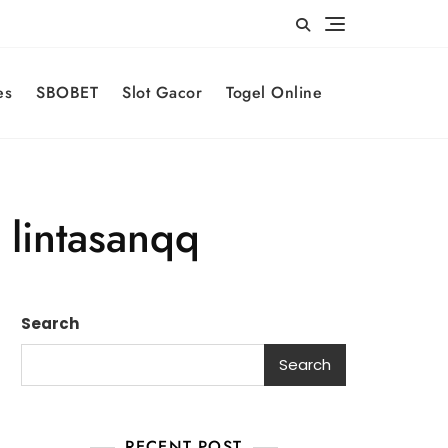
es
SBOBET
Slot Gacor
Togel Online
lintasanqq
Search
Search
RECENT POST