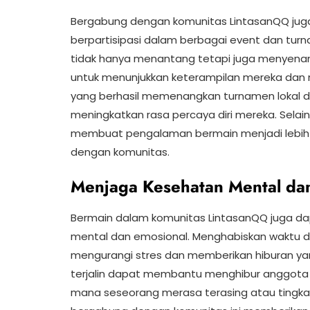
Bergabung dengan komunitas LintasanQQ ju
berpartisipasi dalam berbagai event dan tu
tidak hanya menantang tetapi juga menyenang
untuk menunjukkan keterampilan mereka dan
yang berhasil memenangkan turnamen lokal d
meningkatkan rasa percaya diri mereka. Selai
membuat pengalaman bermain menjadi lebih
dengan komunitas.
Menjaga Kesehatan Mental da
Bermain dalam komunitas LintasanQQ juga d
mental dan emosional. Menghabiskan waktu d
mengurangi stres dan memberikan hiburan yang
terjalin dapat membantu menghibur anggota d
mana seseorang merasa terasing atau tingkat s