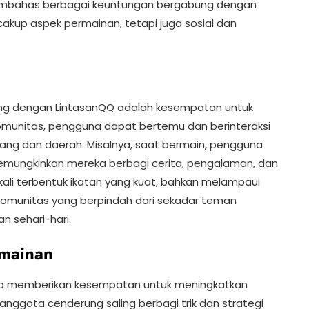
 membahas berbagai keuntungan bergabung dengan
akup aspek permainan, tetapi juga sosial dan
ung dengan LintasanQQ adalah kesempatan untuk
omunitas, pengguna dapat bertemu dan berinteraksi
kang dan daerah. Misalnya, saat bermain, pengguna
 memungkinkan mereka berbagi cerita, pengalaman, dan
ng kali terbentuk ikatan yang kuat, bahkan melampaui
 komunitas yang berpindah dari sekadar teman
 sehari-hari.
rmainan
ga memberikan kesempatan untuk meningkatkan
anggota cenderung saling berbagi trik dan strategi